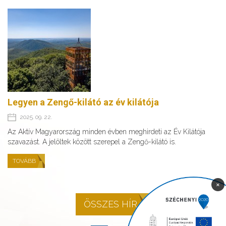
Legyen a Zengő-kilátó az év kilátója
2025. 09. 22.
Az Aktív Magyarország minden évben meghirdeti az Év Kilátója
szavazást. A jelöltek között szerepel a Zengő-kilátó is.
TOVÁBB
×
ÖSSZES HÍR