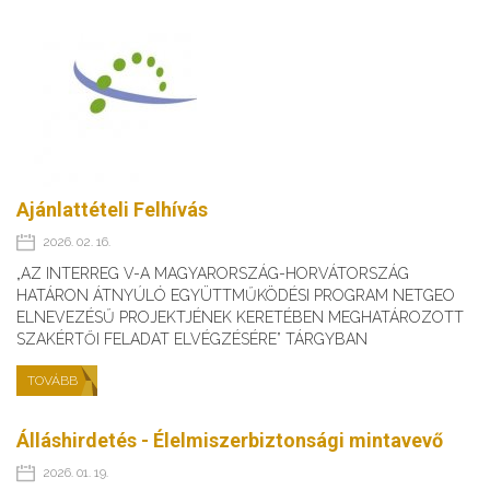
Ajánlattételi Felhívás
2026. 02. 16.
„AZ INTERREG V-A MAGYARORSZÁG-HORVÁTORSZÁG
HATÁRON ÁTNYÚLÓ EGYÜTTMŰKÖDÉSI PROGRAM NETGEO
ELNEVEZÉSŰ PROJEKTJÉNEK KERETÉBEN MEGHATÁROZOTT
SZAKÉRTŐI FELADAT ELVÉGZÉSÉRE” TÁRGYBAN
TOVÁBB
Álláshirdetés - Élelmiszerbiztonsági mintavevő
2026. 01. 19.