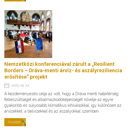
Nemzetközi konferenciával zárult a „Resilient
Borders – Dráva-menti árvíz- és aszályreziliencia
erősítése” projekt
2025. 09. 22.
A kezdeményezés célja az volt, hogy a Dráva menti határtérség
felkészültségét és alkalmazkodóképességét növelje az egyre
gyakoribb és súlyosabb klimatikus kihívásokkal, így különösen az
árvizekkel, a belvizekkel és az aszályokkal szemben.
TOVÁBB