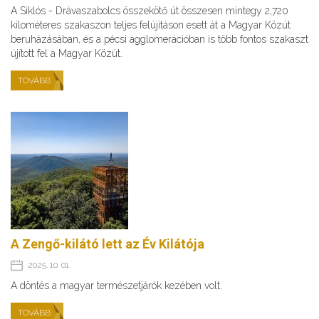
A Siklós - Drávaszabolcs összekötő út összesen mintegy 2,720
kilométeres szakaszon teljes felújításon esett át a Magyar Közút
beruházásában, és a pécsi agglomerációban is több fontos szakaszt
újított fel a Magyar Közút.
TOVÁBB
A Zengő-kilátó lett az Év Kilátója
2025. 10. 01.
A döntés a magyar természetjárók kezében volt.
TOVÁBB