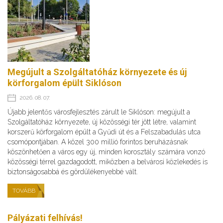
Megújult a Szolgáltatóház környezete és új
körforgalom épült Siklóson
2026. 08. 07.
Újabb jelentős városfejlesztés zárult le Siklóson: megújult a
Szolgáltatóház környezete, új közösségi tér jött létre, valamint
korszerű körforgalom épült a Gyűdi út és a Felszabadulás utca
csomópontjában. A közel 300 millió forintos beruházásnak
köszönhetően a város egy új, minden korosztály számára vonzó
közösségi térrel gazdagodott, miközben a belvárosi közlekedés is
biztonságosabbá és gördülékenyebbé vált.
TOVÁBB
Pályázati felhívás!