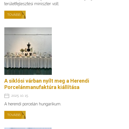
területfejlesztési miniszter volt.
TOVÁBB
A siklósi várban nyílt meg a Herendi
Porcelánmanufaktúra kiállítása
2025. 10. 15.
A herendi porcelán hungarikum.
TOVÁBB