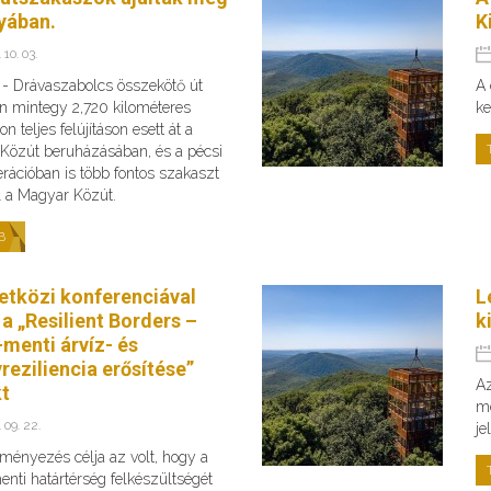
yában.
K
 10. 03.
s - Drávaszabolcs összekötő út
A 
n mintegy 2,720 kilométeres
ke
n teljes felújításon esett át a
Közút beruházásában, és a pécsi
rációban is több fontos szakaszt
fel a Magyar Közút.
B
tközi konferenciával
L
 a „Resilient Borders –
k
menti árvíz- és
reziliencia erősítése”
Az
kt
me
 09. 22.
je
ményezés célja az volt, hogy a
nti határtérség felkészültségét