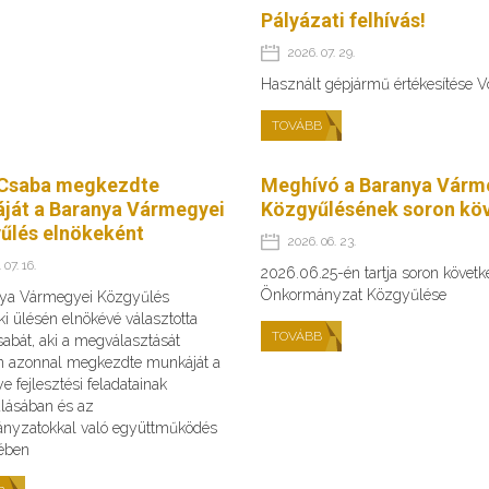
Pályázati felhívás!
2026. 07. 29.
Használt gépjármű értékesítése 
TOVÁBB
Csaba megkezdte
Meghívó a Baranya Várm
ját a Baranya Vármegyei
Közgyűlésének soron köv
űlés elnökeként
2026. 06. 23.
 07. 16.
2026.06.25-én tartja soron követ
Önkormányzat Közgyűlése
ya Vármegyei Közgyűlés
ki ülésén elnökévé választotta
TOVÁBB
abát, aki a megválasztását
n azonnal megkezdte munkáját a
 fejlesztési feladatainak
álásában és az
nyzatokkal való együttműködés
sében