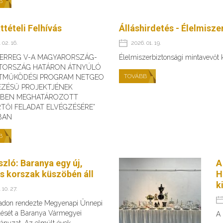
B
ttételi Felhívás
Álláshirdetés - Élelmisz
 02. 16.
2026. 01. 19.
TERREG V-A MAGYARORSZÁG-
Élelmiszerbiztonsági mintavevőt
TORSZÁG HATÁRON ÁTNYÚLÓ
TOVÁBB
TMŰKÖDÉSI PROGRAM NETGEO
EZÉSŰ PROJEKTJÉNEK
ÉBEN MEGHATÁROZOTT
TŐI FELADAT ELVÉGZÉSÉRE”
BAN
B
szló: Baranya egy új,
A
es korszak küszöbén áll
H
k
 10. 27.
adon rendezte Megyenapi Ünnepi
ését a Baranya Vármegyei
A 
nyzat. Az elmúlt évek