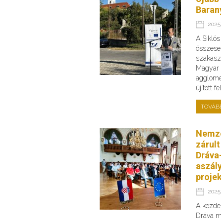
Baran
2025.
A Sikló
összese
szakaszo
Magyar 
agglome
újított 
TOVÁB
Nemze
zárult
Dráva-
aszály
proje
2025.
A kezde
Dráva me