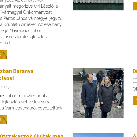
nyait megőrizve Őri László, a
a Vármegyei Önkormányzat
és Partos János vármegyei jegyző
 a kitüntető címeket. Az esemény
dége Navracsics Tibor
atási és területfejlesztési
r volt.
B
zban Baranya
D
ztése!
 10. 15.
O
cs Tibor miniszter úrral a
 fejlesztéseket vettük sorra,
t a Vármegyenapról egyeztettünk.
B
 útszakaszok újultak meg
A