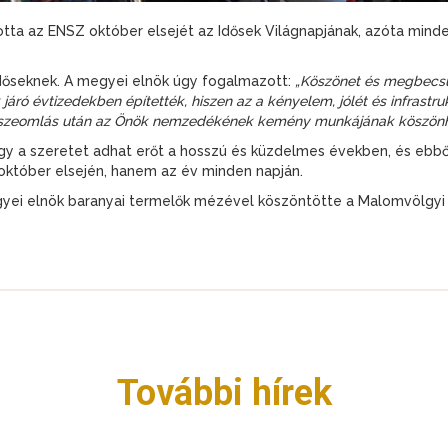
totta az ENSZ október elsejét az Idősek Világnapjának, azóta mi
dőseknek. A megyei elnök úgy fogalmazott:
„Köszönet és megbecsülé
áró évtizedekben építették, hiszen az a kényelem, jólét és infrastr
összeomlás után az Önök nemzedékének kemény munkájának köszönh
ogy a szeretet adhat erőt a hosszú és küzdelmes években, és ebb
 október elsején, hanem az év minden napján.
egyei elnök baranyai termelők mézével köszöntötte a Malomvölgyi
További hírek