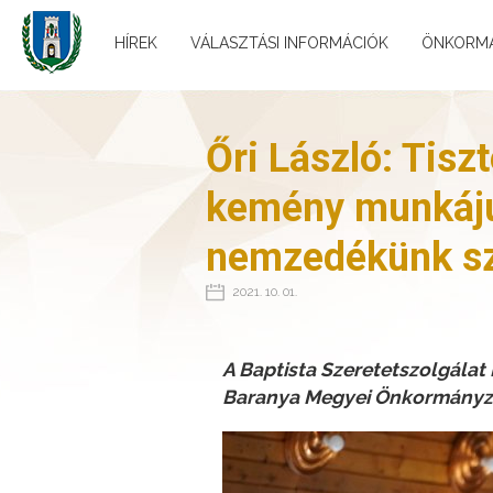
HÍREK
VÁLASZTÁSI INFORMÁCIÓK
ÖNKORM
Őri László: Tisz
kemény munkájuk
nemzedékünk s
2021. 10. 01.
A Baptista Szeretetszolgálat
Baranya Megyei Önkormányzat