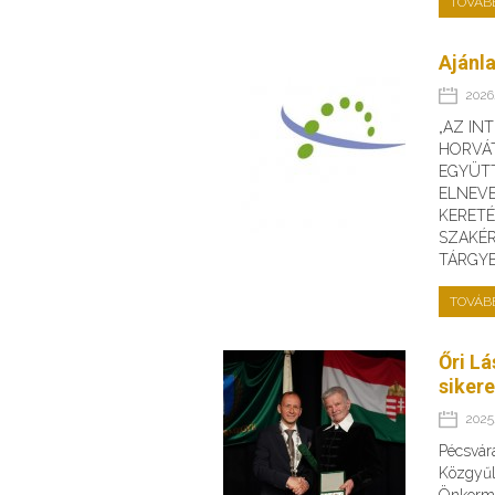
TOVÁB
Ajánla
2026.
„AZ IN
HORVÁ
EGYÜT
ELNEV
KERET
SZAKÉR
TÁRGY
TOVÁB
Őri Lá
siker
2025.
Pécsvár
Közgyűl
Önkormá