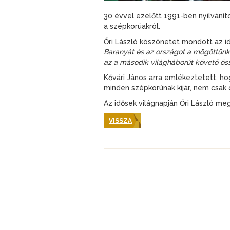
30 évvel ezelőtt 1991-ben nyilvání
a szépkorúakról.
Őri László köszönetet mondott az i
Baranyát és az országot a mögöttünk j
az a második világháborút követő 
Kővári János arra emlékeztetett, h
minden szépkorúnak kijár, nem csak
Az idősek világnapján Őri László m
VISSZA