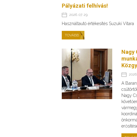
Pályázati felhívás!
2026. 07. 29.
Használtautó értékesítés Suzuki Vitara
TOVÁBB
Nagy 
munká
Közgy
2026.
A Baran
csütörtö
Nagy Cs
követőe
vármegye
koordin
önkormá
erősíté