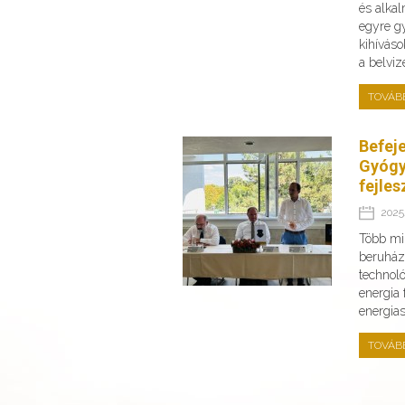
és alka
egyre g
kihíváso
a belvi
TOVÁB
Befej
Gyógy
fejles
2025.
Több min
beruház
technoló
energia
energia
TOVÁB