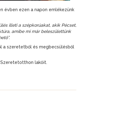
nden évben ezen a napon emlékezünk
s illeti a szépkorúakat, akik Pécset,
uktúra, amibe mi már beleszülettünk
ető”.
ől a szeretetből és megbecsülésből
 Szeretetotthon lakóit.