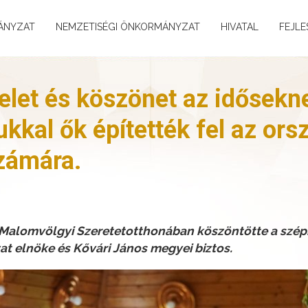
ÁNYZAT
NEMZETISÉGI ÖNKORMÁNYZAT
HIVATAL
FEJLE
telet és köszönet az idősekn
kal ők építették fel az ors
zámára.
 Malomvölgyi Szeretetotthonában köszöntötte a szépk
 elnöke és Kővári János megyei biztos.