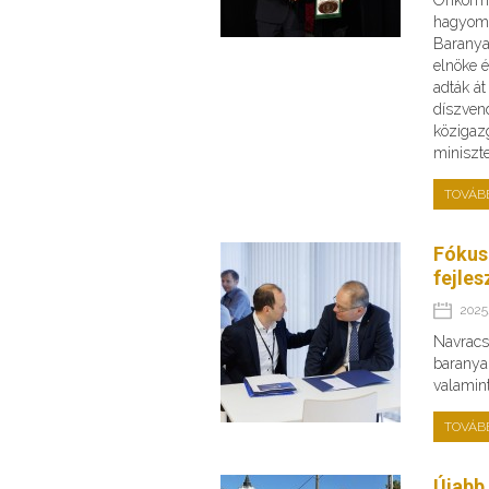
hagyomá
Barany
elnöke 
adták át
díszven
közigazg
miniszte
TOVÁB
Fókus
fejles
2025.
Navracsi
baranyai
valamin
TOVÁB
Újabb