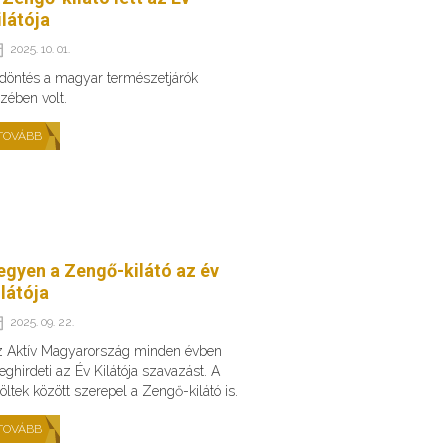
ilátója
2025. 10. 01.
döntés a magyar természetjárók
zében volt.
TOVÁBB
egyen a Zengő-kilátó az év
ilátója
2025. 09. 22.
 Aktív Magyarország minden évben
ghirdeti az Év Kilátója szavazást. A
löltek között szerepel a Zengő-kilátó is.
TOVÁBB