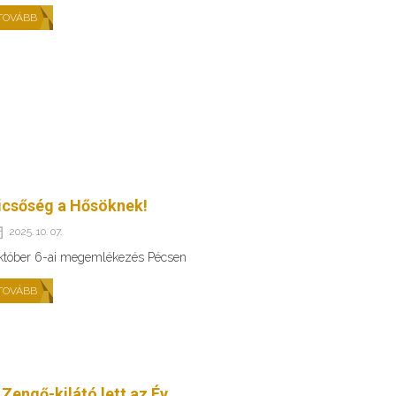
TOVÁBB
icsőség a Hősöknek!
2025. 10. 07.
któber 6-ai megemlékezés Pécsen
TOVÁBB
 Zengő-kilátó lett az Év