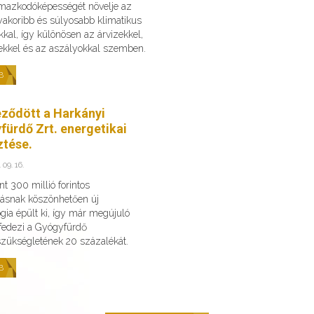
lmazkodóképességét növelje az
yakoribb és súlyosabb klimatikus
kkal, így különösen az árvizekkel,
zekkel és az aszályokkal szemben.
B
eződött a Harkányi
fürdő Zrt. energetikai
ztése.
 09. 16.
t 300 millió forintos
ásnak köszönhetően új
gia épült ki, így már megújuló
 fedezi a Gyógyfürdő
szükségletének 20 százalékát.
B