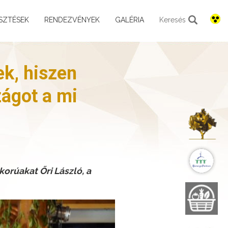
SZTÉSEK
RENDEZVÉNYEK
GALÉRIA
Keresés
ek, hiszen
zágot a mi
K
B
orúakat Őri László, a
B