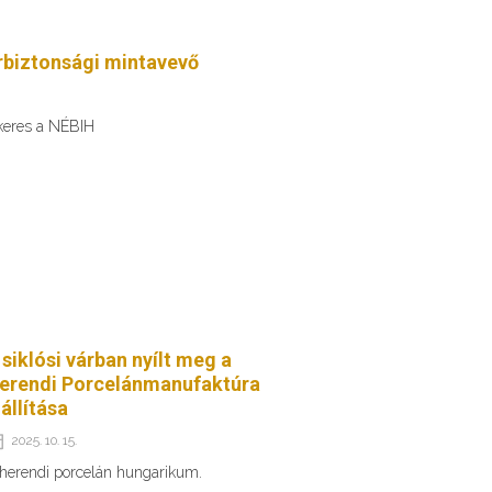
erbiztonsági mintavevő
 keres a NÉBIH
 siklósi várban nyílt meg a
erendi Porcelánmanufaktúra
iállítása
2025. 10. 15.
herendi porcelán hungarikum.