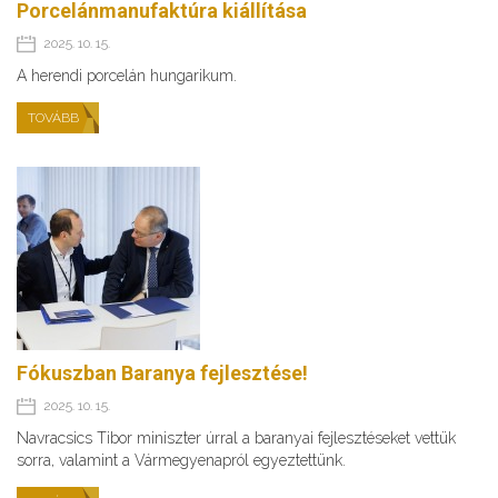
Porcelánmanufaktúra kiállítása
2025. 10. 15.
A herendi porcelán hungarikum.
TOVÁBB
Fókuszban Baranya fejlesztése!
2025. 10. 15.
Navracsics Tibor miniszter úrral a baranyai fejlesztéseket vettük
sorra, valamint a Vármegyenapról egyeztettünk.