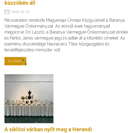
küszöbén áll
2025. 10. 27.
Pécsváradon rendezte Megyenapi Ünnepi Közgyűlését a Baranya
Vármegyei Önkormányzat. Az elmúlt évek hagyományait
megőrizve Őri László, a Baranya Vármegyei Önkormányzat elnöke
és Partos János vármegyei jegyző adták át a kitüntető címeket. Az
esemény díszvendége Navracsics Tibor közigazgatási és
területfejlesztési miniszter volt.
TOVÁBB
A siklósi várban nyílt meg a Herendi