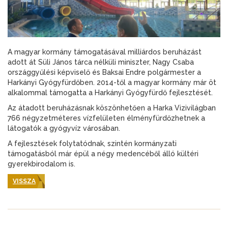
A magyar kormány támogatásával milliárdos beruházást
adott át Süli János tárca nélküli miniszter, Nagy Csaba
országgyűlési képviselő és Baksai Endre polgármester a
Harkányi Gyógyfürdőben. 2014-től a magyar kormány már öt
alkalommal támogatta a Harkányi Gyógyfürdő fejlesztését.
Az átadott beruházásnak köszönhetően a Harka Vizivilágban
766 négyzetméteres vízfelületen élményfürdőzhetnek a
látogatók a gyógyvíz városában.
A fejlesztések folytatódnak, szintén kormányzati
támogatásból már épül a négy medencéből álló kültéri
gyerekbirodalom is.
VISSZA