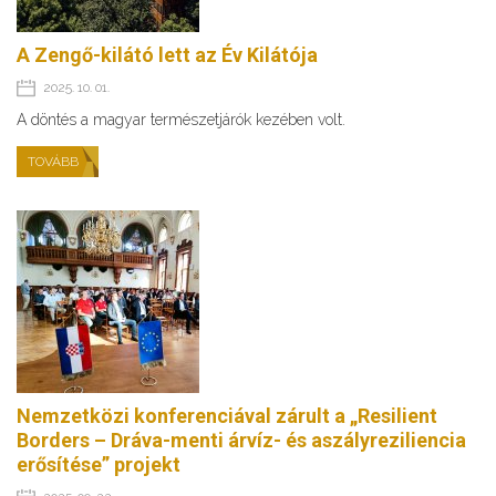
A Zengő-kilátó lett az Év Kilátója
2025. 10. 01.
A döntés a magyar természetjárók kezében volt.
TOVÁBB
Nemzetközi konferenciával zárult a „Resilient
Borders – Dráva-menti árvíz- és aszályreziliencia
erősítése” projekt