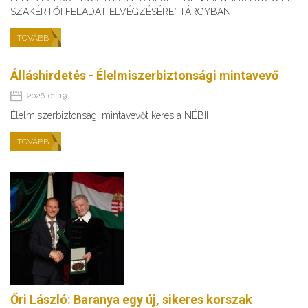
SZAKÉRTŐI FELADAT ELVÉGZÉSÉRE” TÁRGYBAN
TOVÁBB
Álláshirdetés - Élelmiszerbiztonsági mintavevő
2026. 01. 19.
Élelmiszerbiztonsági mintavevőt keres a NÉBIH
TOVÁBB
Őri László: Baranya egy új, sikeres korszak