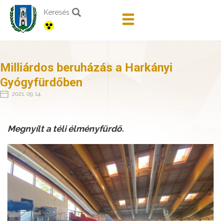
Keresés
Milliárdos beruházás a Harkányi
Gyógyfürdőben
2021. 09. 14.
Megnyílt a téli élményfürdő.