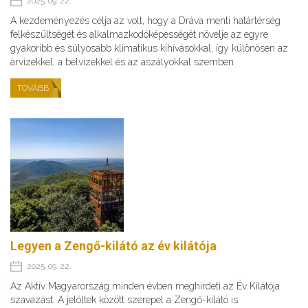
2025. 09. 22.
A kezdeményezés célja az volt, hogy a Dráva menti határtérség
felkészültségét és alkalmazkodóképességét növelje az egyre
gyakoribb és súlyosabb klimatikus kihívásokkal, így különösen az
árvizekkel, a belvizekkel és az aszályokkal szemben.
TOVÁBB
Legyen a Zengő-kilátó az év kilátója
2025. 09. 22.
Az Aktív Magyarország minden évben meghirdeti az Év Kilátója
szavazást. A jelöltek között szerepel a Zengő-kilátó is.