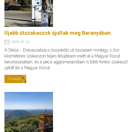
Újabb útszakaszok újultak meg Baranyában.
2025. 10. 03.
A Siklós - Drávaszabolcs összekötő út összesen mintegy 2,720
kilométeres szakaszon teljes felújításon esett át a Magyar Közút
beruházásában, és a pécsi agglomerációban is több fontos szakaszt
újított fel a Magyar Közút.
TOVÁBB