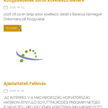
Közgyűlésének soron következő ülésére
2026. 06. 23.
2026.06.25-én tartja soron következő ülését a Baranya Vármegyei
Önkormányzat Közgyűlése
TOVÁBB
Ajánlattételi Felhívás
2026. 02. 16.
„AZ INTERREG V-A MAGYARORSZÁG-HORVÁTORSZÁG
HATÁRON ÁTNYÚLÓ EGYÜTTMŰKÖDÉSI PROGRAM NETGEO
ELNEVEZÉSŰ PROJEKTJÉNEK KERETÉBEN MEGHATÁROZOTT