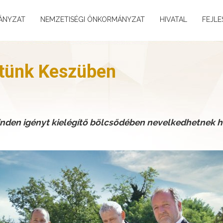
ÁNYZAT
NEMZETISÉGI ÖNKORMÁNYZAT
HIVATAL
FEJLE
ítünk Keszüben
den igényt kielégítő bölcsődében nevelkedhetnek h