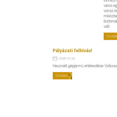
forinto
város e
vonzó kö
miközbe
biztons
vált.
TOVÁB
Pályázati felhívás!
2026. 07. 29.
Használt gépjármű értékesítése Volks
TOVÁBB