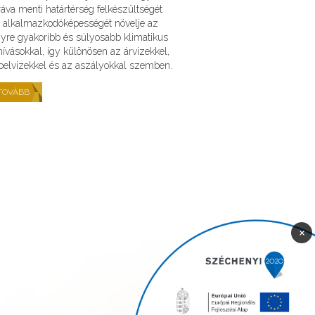
áva menti határtérség felkészültségét
 alkalmazkodóképességét növelje az
yre gyakoribb és súlyosabb klimatikus
hívásokkal, így különösen az árvizekkel,
belvizekkel és az aszályokkal szemben.
TOVÁBB
×