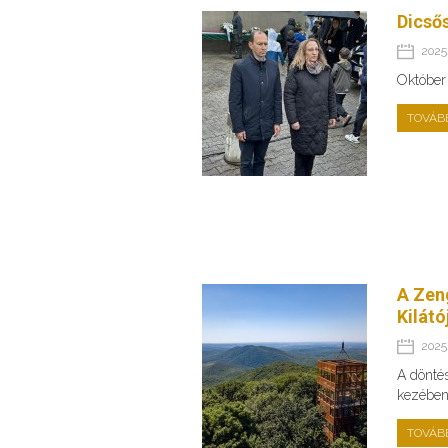
Dicső
2025.
Október
TOVÁB
A Zeng
Kilátó
2025.
A dönté
kezében 
TOVÁB