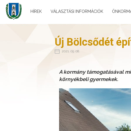
HÍREK
VÁLASZTÁSI INFORMÁCIÓK
ÖNKORM
Új Bölcsődét ép
2021. 09. 08.
A kormány támogatásával min
környékbeli gyermekek.