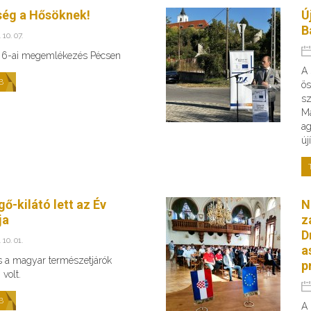
ség a Hősöknek!
Ú
B
 10. 07.
 6-ai megemlékezés Pécsen
A 
B
ös
sz
Ma
ag
új
ő-kilátó lett az Év
N
ja
z
D
 10. 01.
a
s a magyar természetjárók
p
volt.
B
A 