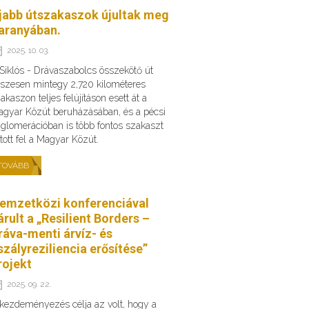
jabb útszakaszok újultak meg
aranyában.
2025. 10. 03.
Siklós - Drávaszabolcs összekötő út
szesen mintegy 2,720 kilométeres
akaszon teljes felújításon esett át a
gyar Közút beruházásában, és a pécsi
glomerációban is több fontos szakaszt
ított fel a Magyar Közút.
TOVÁBB
emzetközi konferenciával
árult a „Resilient Borders –
ráva-menti árvíz- és
szályreziliencia erősítése”
rojekt
2025. 09. 22.
kezdeményezés célja az volt, hogy a