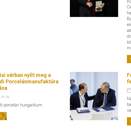
Kö
Ön
ha
B
el
ad
dí
kö
mi
ósi várban nyílt meg a
F
di Porcelánmanufaktúra
f
tása
 10. 15.
Na
ba
di porcelán hungarikum.
va
B