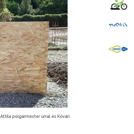
K
B
P
tila polgármester úrral és Kővári