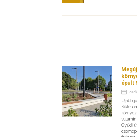
Megúj
körny
épült 
2026.
Újabb je
Siklóson
környeze
valamint
Gyűdi ú
csomópo