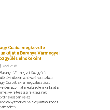
agy Csaba megkezdte
unkáját a Baranya Vármegyei
özgyűlés elnökeként
2026. 07. 16.
 Baranya Vármegyei Közgyűlés
ütörtöki ülésén elnökévé választotta
gy Csabát, aki a megválasztását
vetően azonnal megkezdte munkáját a
rmegye fejlesztési feladatainak
ordinálásában és az
kormányzatokkal való együttműködés
ősítésében