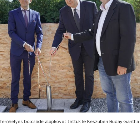
érőhelyes bölcsőde alapkövét tettük le Keszüben Buday-Sántha At