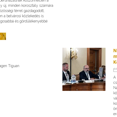
s beruházásnak köszönhetően a
gy új, minden korosztály számára
zösségi térrel gazdagodott,
n a belvárosi közlekedés is
ágosabbá és gördülékenyebbé
B
N
m
K
wagen Tiguan
A
cs
Na
kö
vá
ko
ön
er