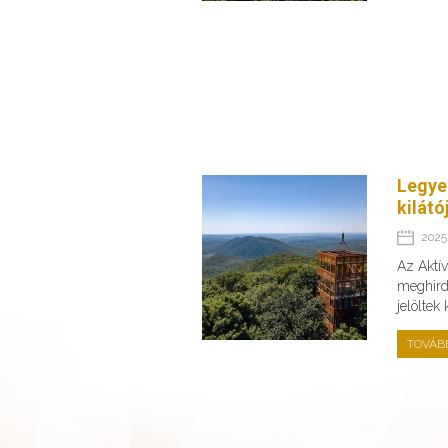
Legye
kilátó
2025.
Az Aktí
meghirde
jelöltek
TOVÁB