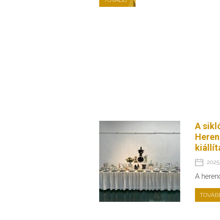
A sikl
Heren
kiállí
2025.
A heren
TOVÁB