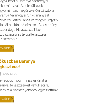
zgyűlését a Baranya Vármegyei
kormányzat. Az elmúlt évek
gyományait megőrizve Őri László, a
aranya Vármegyei Önkormányzat
nöke és Partos János vármegyei jegyző
ták át a kitüntető címeket. Az esemény
szvendége Navracsics Tibor
zigazgatási és területfejlesztési
niszter volt.
TOVÁBB
ókuszban Baranya
ejlesztése!
2025. 10. 15.
vracsics Tibor miniszter úrral a
ranyai fejlesztéseket vettük sorra,
lamint a Vármegyenapról egyeztettünk.
TOVÁBB