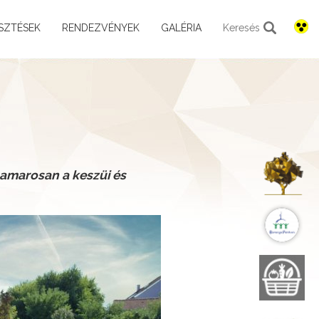
SZTÉSEK
RENDEZVÉNYEK
GALÉRIA
Keresés
K
amarosan a keszüi és
B
B