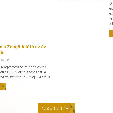
Dr
és
eg
ki
a 
n a Zengő-kilátó az év
ja
 09. 22.
v Magyarország minden évben
ti az Év Kilátója szavazást. A
 között szerepel a Zengő-kilátó is.
B
ÖSSZES HÍR