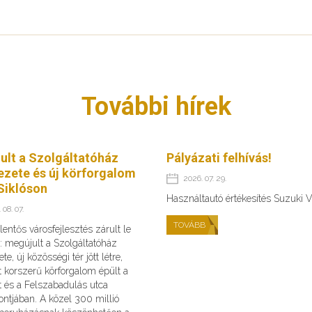
További hírek
ult a Szolgáltatóház
Pályázati felhívás!
ezete és új körforgalom
2026. 07. 29.
Siklóson
Használtautó értékesítés Suzuki V
 08. 07.
TOVÁBB
lentős városfejlesztés zárult le
: megújult a Szolgáltatóház
te, új közösségi tér jött létre,
 korszerű körforgalom épült a
t és a Felszabadulás utca
ntjában. A közel 300 millió