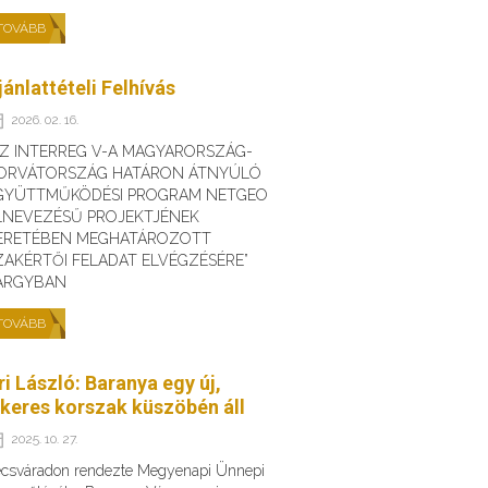
TOVÁBB
jánlattételi Felhívás
2026. 02. 16.
AZ INTERREG V-A MAGYARORSZÁG-
ORVÁTORSZÁG HATÁRON ÁTNYÚLÓ
GYÜTTMŰKÖDÉSI PROGRAM NETGEO
LNEVEZÉSŰ PROJEKTJÉNEK
ERETÉBEN MEGHATÁROZOTT
ZAKÉRTŐI FELADAT ELVÉGZÉSÉRE”
ÁRGYBAN
TOVÁBB
ri László: Baranya egy új,
ikeres korszak küszöbén áll
2025. 10. 27.
csváradon rendezte Megyenapi Ünnepi