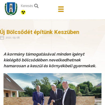
Keresés
Új Bölcsődét építünk Keszüben
2021. 09. 08.
A kormány támogatásával minden igényt
kielégítő bölcsődében nevelkedhetnek
hamarosan a keszüi és környékbeli gyermekek.