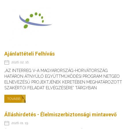
Ajánlattételi Felhívás
2026. 02. 16.
„AZ INTERREG V-A MAGYARORSZÁG-HORVÁTORSZÁG
HATÁRON ÁTNYÚLÓ EGYÜTTMŰKÖDÉSI PROGRAM NETGEO
ELNEVEZÉSŰ PROJEKTJÉNEK KERETÉBEN MEGHATÁROZOTT
SZAKÉRTŐI FELADAT ELVÉGZÉSÉRE” TÁRGYBAN
TOVÁBB
Álláshirdetés - Élelmiszerbiztonsági mintavevő
2026. 01. 19.