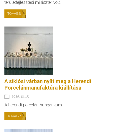
területfejlesztési miniszter volt.
TOVÁBB
A siklósi várban nyílt meg a Herendi
Porcelánmanufaktúra kiállítása
2025. 10. 15.
A herendi porcelán hungarikum.
TOVÁBB