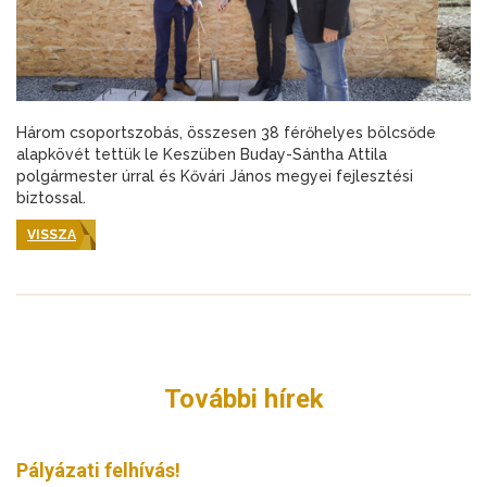
Három csoportszobás, összesen 38 férőhelyes bölcsőde
alapkövét tettük le Keszüben Buday-Sántha Attila
polgármester úrral és Kővári János megyei fejlesztési
biztossal.
VISSZA
További hírek
Pályázati felhívás!