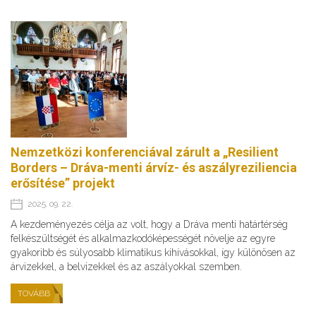
Nemzetközi konferenciával zárult a „Resilient
Borders – Dráva-menti árvíz- és aszályreziliencia
erősítése” projekt
2025. 09. 22.
A kezdeményezés célja az volt, hogy a Dráva menti határtérség
felkészültségét és alkalmazkodóképességét növelje az egyre
gyakoribb és súlyosabb klimatikus kihívásokkal, így különösen az
árvizekkel, a belvizekkel és az aszályokkal szemben.
TOVÁBB