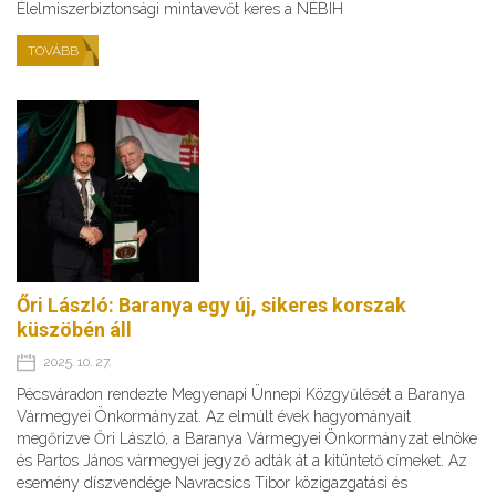
Élelmiszerbiztonsági mintavevőt keres a NÉBIH
TOVÁBB
Őri László: Baranya egy új, sikeres korszak
küszöbén áll
2025. 10. 27.
Pécsváradon rendezte Megyenapi Ünnepi Közgyűlését a Baranya
Vármegyei Önkormányzat. Az elmúlt évek hagyományait
megőrizve Őri László, a Baranya Vármegyei Önkormányzat elnöke
és Partos János vármegyei jegyző adták át a kitüntető címeket. Az
esemény díszvendége Navracsics Tibor közigazgatási és