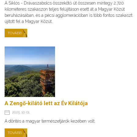
A Siklós - Drávaszabolcs összekötő út összesen mintegy 2,720
kilométeres szakaszon teljes felújításon esett át a Magyar Közút
beruházásában, és a pécsi agglomerációban is több fontos szakaszt
újított fel a Magyar Közút.
TOVÁBB
A Zengő-kilátó lett az Év Kilátója
2025. 10. 01.
A döntés a magyar természetjárók kezében volt.
TOVÁBB