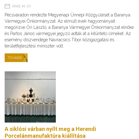
2025. 10. 27.
Pécsváradon rendezte Megyenapi Ünnepi Közgyűlését a Baranya
Vármegyei Önkormányzat. Az elmúlt évek hagyományait
megőrizve Őri László, a Baranya Vármegyei Önkormányzat elnöke
és Partos János vármegyei jegyző adták át a kitüntető címeket. Az
esemény díszvendége Navracsics Tibor közigazgatási és
területfejlesztési miniszter volt.
TOVÁBB
A siklósi várban nyílt meg a Herendi
Porcelánmanufaktúra kiállítása