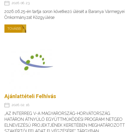
2026. 06. 23.
2026.06.25-én tartja soron következő ülését a Baranya Vármegyei
Önkormányzat Közgyűlése
TOVÁBB
Ajánlattételi Felhívás
2026. 02. 16.
„AZ INTERREG V-A MAGYARORSZÁG-HORVÁTORSZÁG
HATÁRON ÁTNYÚLÓ EGYÜTTMŰKÖDÉSI PROGRAM NETGEO
ELNEVEZÉSŰ PROJEKTJÉNEK KERETÉBEN MEGHATÁROZOTT
SZAKÉRTŐI FELADAT ELVÉGZÉSÉRE” TÁRGYBAN