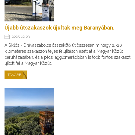
Újabb útszakaszok újultak meg Baranyában.
2025. 10. 03.
A Siklós - Drávaszabolcs összekötő út összesen mintegy 2,720
kilométeres szakaszon teljes felújításon esett át a Magyar Közút
beruházásában, és a pécsi agglomerációban is több fontos szakaszt
újított fel a Magyar Közút.
TOVÁBB