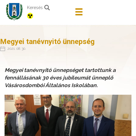
Keresés
Megyei tanévnyitó ünnepség
2021. 08. 30.
Megyei tanévnyitó ünnepséget tartottunk a
fennállásának 30 éves jubileumát ünneplő
Vásárosdombói Általános Iskolában.