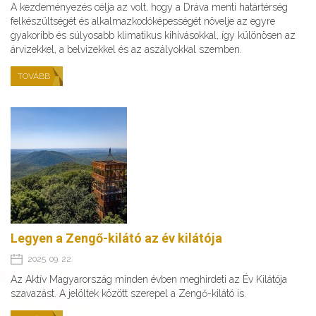
A kezdeményezés célja az volt, hogy a Dráva menti határtérség
felkészültségét és alkalmazkodóképességét növelje az egyre
gyakoribb és súlyosabb klimatikus kihívásokkal, így különösen az
árvizekkel, a belvizekkel és az aszályokkal szemben.
TOVÁBB
Legyen a Zengő-kilátó az év kilátója
2025. 09. 22.
Az Aktív Magyarország minden évben meghirdeti az Év Kilátója
szavazást. A jelöltek között szerepel a Zengő-kilátó is.