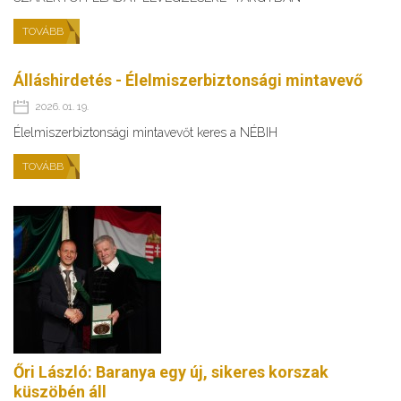
TOVÁBB
Álláshirdetés - Élelmiszerbiztonsági mintavevő
2026. 01. 19.
Élelmiszerbiztonsági mintavevőt keres a NÉBIH
TOVÁBB
Őri László: Baranya egy új, sikeres korszak
küszöbén áll