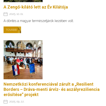
A Zengő-kilátó lett az Év Kilátója
2025. 10. 01.
A döntés a magyar természetjárók kezében volt.
TOVÁBB
Nemzetközi konferenciával zárult a „Resilient
Borders – Dráva-menti árvíz- és aszályreziliencia
erősítése” projekt
2025. 09. 22.