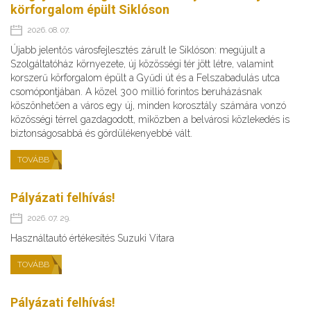
körforgalom épült Siklóson
2026. 08. 07.
Újabb jelentős városfejlesztés zárult le Siklóson: megújult a
Szolgáltatóház környezete, új közösségi tér jött létre, valamint
korszerű körforgalom épült a Gyűdi út és a Felszabadulás utca
csomópontjában. A közel 300 millió forintos beruházásnak
köszönhetően a város egy új, minden korosztály számára vonzó
közösségi térrel gazdagodott, miközben a belvárosi közlekedés is
biztonságosabbá és gördülékenyebbé vált.
TOVÁBB
Pályázati felhívás!
2026. 07. 29.
Használtautó értékesítés Suzuki Vitara
TOVÁBB
Pályázati felhívás!