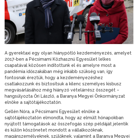
A gyerektaxi egy olyan hiánypótló kezdeményezés, amelyet
2017-ben a Pécsimami Közhasznú Egyesület lelkes
csapatával közösen indítottunk el és amelyre most a
pandémia időszakában még inkább szükség van, így
fontosnak éreztük, hogy a kezdeményezéshez
csatlakozzunk és biztosítsuk a kilenc személyes kisbusz
megvásárlásához még hiányzó vételárrész összegét –
hangsúlyozta Őri László, a Baranya Megyei Önkormányzat
elnöke a sajtótájékoztatón.
Gellén Nóra, a Pécsimami Egyesület elnöke a
sajtótájékoztatón elmondta, hogy az elmúlt hónapokban
nyújtott támogatások az összefogás szép példáját jelentik
és külön köszönetet mondott a vállalkozóknak,
magánszemélyeknek, szülőknek, valamint a Baranya Megyei