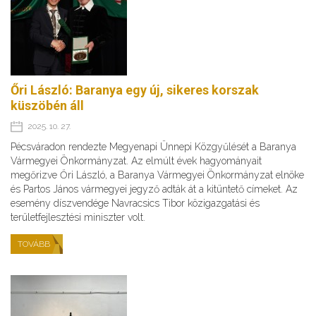
Őri László: Baranya egy új, sikeres korszak
küszöbén áll
2025. 10. 27.
Pécsváradon rendezte Megyenapi Ünnepi Közgyűlését a Baranya
Vármegyei Önkormányzat. Az elmúlt évek hagyományait
megőrizve Őri László, a Baranya Vármegyei Önkormányzat elnöke
és Partos János vármegyei jegyző adták át a kitüntető címeket. Az
esemény díszvendége Navracsics Tibor közigazgatási és
területfejlesztési miniszter volt.
TOVÁBB