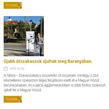
TOVÁBB
Újabb útszakaszok újultak meg Baranyában.
2025. 10. 03.
A Siklós - Drávaszabolcs összekötő út összesen mintegy 2,720
kilométeres szakaszon teljes felújításon esett át a Magyar Közút
beruházásában, és a pécsi agglomerációban is több fontos szakaszt
újított fel a Magyar Közút.
TOVÁBB