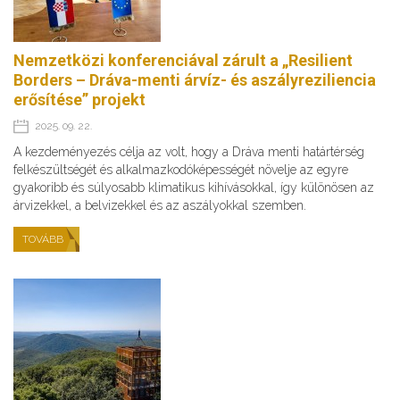
Nemzetközi konferenciával zárult a „Resilient
Borders – Dráva-menti árvíz- és aszályreziliencia
erősítése” projekt
2025. 09. 22.
A kezdeményezés célja az volt, hogy a Dráva menti határtérség
felkészültségét és alkalmazkodóképességét növelje az egyre
gyakoribb és súlyosabb klimatikus kihívásokkal, így különösen az
árvizekkel, a belvizekkel és az aszályokkal szemben.
TOVÁBB