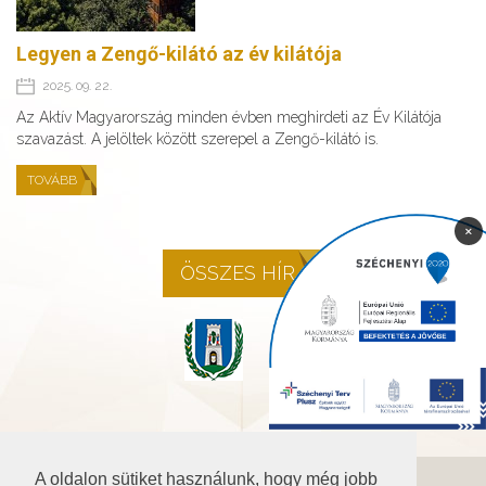
Legyen a Zengő-kilátó az év kilátója
2025. 09. 22.
Az Aktív Magyarország minden évben meghirdeti az Év Kilátója
szavazást. A jelöltek között szerepel a Zengő-kilátó is.
TOVÁBB
×
ÖSSZES HÍR
A oldalon sütiket használunk, hogy még jobb
©2026 Baranya.hu