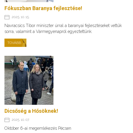
Fókuszban Baranya fejlesztése!
2025. 10. 15.
Navracsics Tibor miniszter úrral a baranyai fejlesztéseket vettük
sorra, valamint a Vármegyenapról egyeztettünk.
TOVÁBB
Dicsőség a Hősöknek!
2025. 10. 07.
Október 6-ai megemlékezés Pécsen