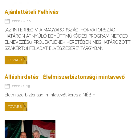
Ajánlattételi Felhívás
2026. 02. 16.
„AZ INTERREG V-A MAGYARORSZÁG-HORVÁTORSZÁG
HATÁRON ÁTNYÚLÓ EGYÜTTMŰKÖDÉSI PROGRAM NETGEO
ELNEVEZÉSŰ PROJEKTJÉNEK KERETÉBEN MEGHATÁROZOTT
SZAKÉRTŐI FELADAT ELVÉGZÉSÉRE” TÁRGYBAN
TOVÁBB
Álláshirdetés - Élelmiszerbiztonsági mintavevő
2026. 01. 19.
Élelmiszerbiztonsági mintavevőt keres a NÉBIH
TOVÁBB