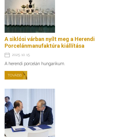
A siklósi várban nyílt meg a Herendi
Porcelánmanufaktúra kiállítása
2025. 10. 15.
A herendi porcelán hungarikum.
TOVÁBB