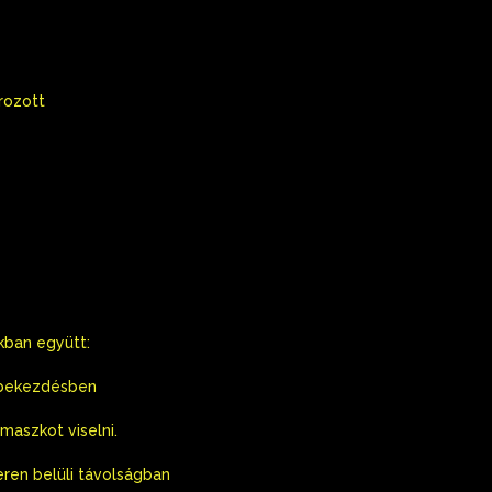
rozott
kban együtt:
) bekezdésben
aszkot viselni.
eren belüli távolságban