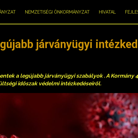
ÁNYZAT
NEMZETISÉGI ÖNKORMÁNYZAT
HIVATAL
FEJLE
egújabb járványügyi intézke
tek a legújabb járványügyi szabályok . A Kormány 43
ltségi időszak védelmi intézkedéseiről.