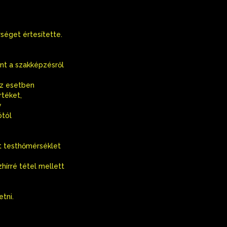
séget értesítette.
int a szakképzésről
az esetben
rtéket,
y
ótól
t testhőmérséklet
zhírré tétel mellett
tni.