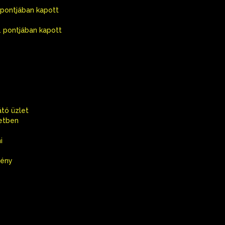
) pontjában kapott
1. pontjában kapott
átó üzlet
letben
i
mény