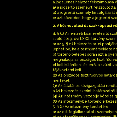
a jogellenes helyzet felszámolása 
a) a jogsértő személyt felszólította
b) a jogsértő személy kiszolgálását
c) azt követően, hogy a jogsértő sz
2. A köznevelési és szakképzési 
4. § (1) A nemzeti köznevelésről szó
szóló 2019. évi LXXX. törvény szeri
a) az 5. § (1) bekezdés a)–c) pontj
léphet be, ha a testhőmérséklete n
b) történő belépés során azt a gyerm
meghaladja az országos tisztifőorvo
el kell különíteni, és erről a szülőt
tájékoztatni kell.
(2) Az országos tisztifőorvos hat
mértékét.
(3) Az általános közigazgatási rendta
a (2) bekezdés szerinti határozatról
(4) Az intézmény vezetője köteles go
(5) Az intézménybe történő érkezés
5. § (1) Az intézmény területére
a) az ott foglalkoztatott személyen
b) az ott szükséges karbantartási, i