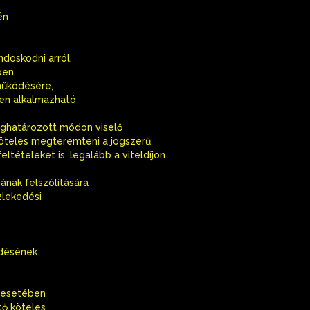
én
ndoskodni arról,
ben
működésére,
en alkalmazható
eghatározott módon viselő
öteles megteremteni a jogszerű
tételeket is, legalább a viteldíjon
ának felszólítására
zlekedési
ödésének
e esetében
tő köteles