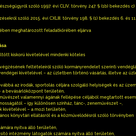
gészségügyről szóló 1997. évi CLIV. törvény 247. § (1b) bekezdés c
ésekről szóló 2015. évi CXLIII. törvény 198. § (1) bekezdés 6. és 1
ésében meghatározott feladatkörében eljárva
rása
öltött kiskorú kivételével mindenki köteles
végzésének feltételeiről szóló kormányrendelet szerinti vendégl
endégei kivételével – az üzletben történő vásárlás, illetve az üz
ovábbá az irodák, sportolás céljára szolgáló helyiségek és az üzem
– a bevásárlóközpont területén,
ó-művészet valamennyi ágának fellépése céljából megtartott ese
ánosságától – így különösen színház, tánc-, zeneművészet –,
k kivételével – a mozi területén,
lvános könyvtári ellátásról és a közművelődésről szóló törvényben
ámára nyitva álló területén,
tosító intézmény látogatók számára nyitva álló területén,