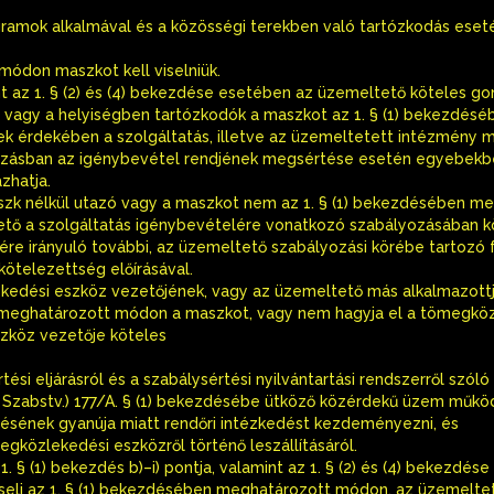
ogramok alkalmával és a közösségi terekben való tartózkodás eset
ódon maszkot kell viselniük.
mint az 1. § (2) és (4) bekezdése esetében az üzemeltető köteles go
vagy a helyiségben tartózkodók a maszkot az 1. § (1) bekezdésé
k érdekében a szolgáltatás, illetve az üzemeltetett intézmény 
ozásban az igénybevétel rendjének megsértése esetén egyebekb
zhatja.
zk nélkül utazó vagy a maszkot nem az 1. § (1) bekezdésében m
ő a szolgáltatás igénybevételére vonatkozó szabályozásában k
 irányuló további, az üzemeltető szabályozási körébe tartozó fel
i kötelezettség előírásával.
ekedési eszköz vezetőjének, vagy az üzemeltető más alkalmazottj
en meghatározott módon a maszkot, vagy nem hagyja el a tömegkö
zköz vezetője köteles
tési eljárásról és a szabálysértési nyilvántartási rendszerről szóló
an: Szabstv.) 177/A. § (1) bekezdésébe ütköző közérdekű üzem műk
ésének gyanúja miatt rendőri intézkedést kezdeményezni, és
gközlekedési eszközről történő leszállításáról.
1. § (1) bekezdés b)–i) pontja, valamint az 1. § (2) és (4) bekezdés
iseli az 1. § (1) bekezdésében meghatározott módon, az üzemelte