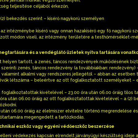
ség teljesítése céljából érkezőn,
a (2) bekezdés szerint – kísérő nagykorú személyen
ót az intézménybe kísérő vagy onnan hazakísérő egy fő nagykorú 
zott módon viseli, az intézmény területére a testhőmérséklet-mé
megtartására és a vendéglátó üzletek nyitva tartására vonat
árt helyen tartott, a zenés, táncos rendezvények működésének bi
let szerinti zenés, táncos rendezvény (a továbbiakban: rendezvény)
 valamint alkalmi vagy rendszeres jellegétől – abban az esetben 
lévők létszáma – beleértve az ott foglalkoztatott személyeket –
 foglalkoztatottak kivételével – 23.00 óra után 06.00 óráig tilos t
 óra után 06.00 óráig az ott foglalkoztatottak kivételével – a (2)
tózkodni.
 után 06.00 óráig az élelmiszer elvitelre történő megrendelése és
időtartamára megengedett a tartózkodás.
echnikai eszköz vagy egyéni védőeszköz beszerzése
ny elleni védekezés kapcsán elrendelt járványügyi készültség ideje