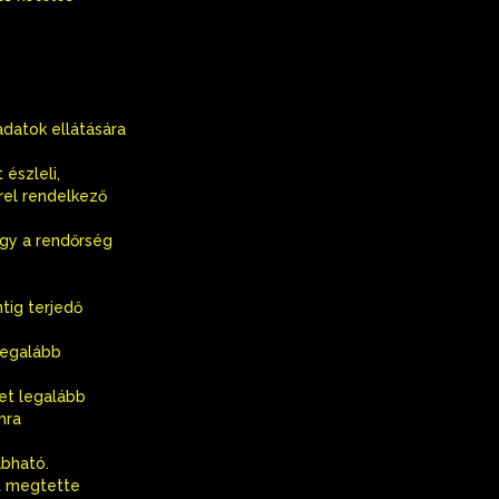
adatok ellátására
 észleli,
rrel rendelkező
agy a rendőrség
tig terjedő
legalább
et legalább
mra
abható.
et megtette