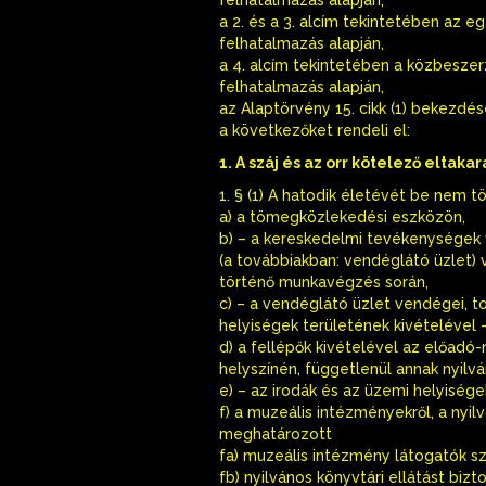
a 2. és a 3. alcím tekintetében az e
felhatalmazás alapján,
a 4. alcím tekintetében a közbeszerz
felhatalmazás alapján,
az Alaptörvény 15. cikk (1) bekezd
a következőket rendeli el:
1. A száj és az orr kötelező eltaka
1. § (1) A hatodik életévét be nem t
a) a tömegközlekedési eszközön,
b) – a kereskedelmi tevékenységek 
(a továbbiakban: vendéglátó üzlet) v
történő munkavégzés során,
c) – a vendéglátó üzlet vendégei, t
helyiségek területének kivételével 
d) a fellépők kivételével az előad
helyszínén, függetlenül annak nyilv
e) – az irodák és az üzemi helyisége
f) a muzeális intézményekről, a nyi
meghatározott
fa) muzeális intézmény látogatók sz
fb) nyilvános könyvtári ellátást biz