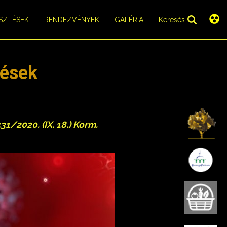
SZTÉSEK
RENDEZVÉNYEK
GALÉRIA
Keresés
dések
K
1/2020. (IX. 18.) Korm.
B
B