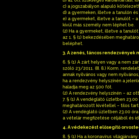
c) a jogszabályon alapuló kötelezett
d) a gyermeken, illetve a tanulón és
e) a gyermeket, illetve a tanulót – 
kívül más személy nem léphet be.
(2) Ha a gyermeket, illetve a tanul
az 1. § (1) bekezdésében meghatáro
beléphet.
3. A zenés, táncos rendezvények 
6. § (1) A zárt helyen vagy a nem z
szóló 23/2011. (III. 8.) Korm. rende
annak nyilvános vagy nem nyilvános,
ha a rendezvény helyszínén a jelen
haladja meg az 500 főt.
(2) A rendezvény helyszínén – az ott
7. § (1) A vendéglátó üzletben 23.00
meghatározott kivétellel – tilos tar
(2) A vendéglátó üzletben 23.00 óra
a vételár megfizetése céljából és 
4. A védekezést elősegítő orvost
8. § (1) Ha a koronavírus világjárvá