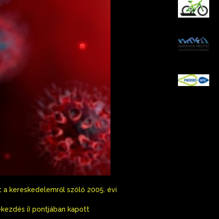
K
B
P
t a kereskedelemről szóló 2005. évi
bekezdés i) pontjában kapott