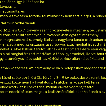
érdekében, így különösen ha
 távozásra,
 megtagadta, és
emély a távozásra történő felszólításnak nem tett eleget, a rendőr
védelmi intézkedések
ló 2011. évi CXC. törvény szerinti köznevelési intézménybe, valam
nti szakképző intézménybe (a továbbiakban együtt: intézmény)
ában meghatározott személy, illetve a nagykorú tanuló csak abban 
em haladja meg az országos tisztifőorvos által meghatározott mé
eket, illetve kiskorú tanulót, akinek a testhőmérséklete eléri vag
s által meghatározott mértéket, a többi gyermektől, illetve tanul
 vagy a törvényes képviselőt távközlési eszköz útján haladéktalanul
ározatban közzéteszi az intézménybe való belépéshez megengedet
rtásról szóló 2016. évi CL. törvény 89. § (2) bekezdése szerinti kö
 készült közleményt a Hivatalos Értesítőben is közzé kell tenni.
ndoskodni az (1) bekezdés szerinti előírás végrehajtásáról.
kor mindenki köteles magát a testhőmérséklet ellenőrzésnek aláve
,
lletve javítási munkát végző személyen,