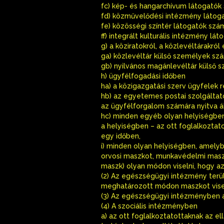
fc) kép- és hangarchívum látogatók 
fd) közművelődési intézmény látogat
fe) közösségi színtér látogatók szám
ff) integrált kulturális intézmény lá
g) a köziratokról, a közlevéltárakr
ga) közlevéltár külső személyek szá
gb) nyilvános magánlevéltár külső 
h) ügyfélfogadási időben
ha) a közigazgatási szerv ügyfelek r
hb) az egyetemes postai szolgáltató
az ügyfélforgalom számára nyitva á
hc) minden egyéb olyan helyiségben
a helyiségben – az ott foglalkoztat
egy időben,
i) minden olyan helyiségben, amel
orvosi maszkot, munkavédelmi maszk
maszk) olyan módon viselni, hogy az
(2) Az egészségügyi intézmény terül
meghatározott módon maszkot visel
(3) Az egészségügyi intézményben á
(4) A szociális intézményben
a) az ott foglalkoztatottaknak az el