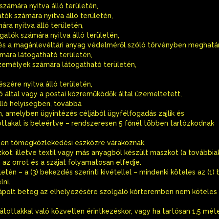
számára nyitva álló területén,
ók számára nyitva álló területén,
ára nyitva álló területén,
togatók számára nyitva álló területén,
ól és a magánlevéltári anyag védelméről szóló törvényben meghatá
mára látogatható területén,
személyek számára látogatható területén,
észére nyitva álló területén,
 által vagy a postai közreműködők által üzemeltetett,
lló helyiségben, továbbá
, amelyben ügyintézés céljából ügyfélfogadás zajlik és
ottakat is beleértve – rendszeresen 5 főnél többen tartózkodnak
yben tömegközlekedési eszközre várakoznak,
ot, illetve textil vagy más anyagból készült maszkot (a továbbia
 az orrot és a szájat folyamatosan elfedje.
etén – a (3) bekezdés szerinti kivétellel – mindenki köteles az (1
ni.
polt beteg az elhelyezésére szolgáló kórteremben nem köteles m
látottakkal való közvetlen érintkezéskor, vagy ha tartósan 1,5 mét