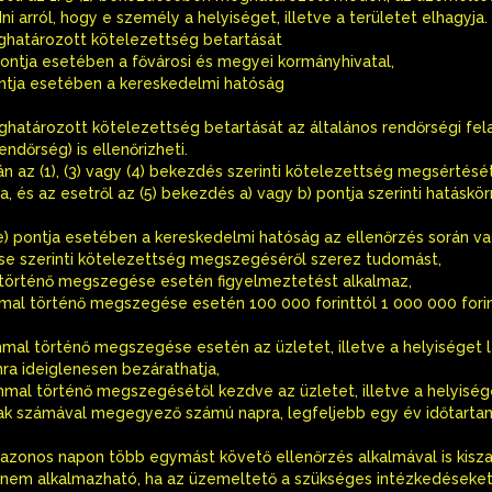
i arról, hogy e személy a helyiséget, illetve a területet elhagyja.
meghatározott kötelezettség betartását
i) pontja esetében a fővárosi és megyei kormányhivatal,
 pontja esetében a kereskedelmi hatóság
meghatározott kötelezettség betartását az általános rendőrségi fel
ndőrség) is ellenőrizheti.
án az (1), (3) vagy (4) bekezdés szerinti kötelezettség megsértését
a, és az esetről az (5) bekezdés a) vagy b) pontja szerinti hatáskö
és e) pontja esetében a kereskedelmi hatóság az ellenőrzés során v
dése szerinti kötelezettség megszegéséről szerez tudomást,
 történő megszegése esetén figyelmeztetést alkalmaz,
mal történő megszegése esetén 100 000 forinttól 1 000 000 forin
mmal történő megszegése esetén az üzletet, illetve a helyiséget 
mra ideiglenesen bezárathatja,
mmal történő megszegésétől kezdve az üzletet, illetve a helyiség
ak számával megegyező számú napra, legfeljebb egy év időtarta
ió azonos napon több egymást követő ellenőrzés alkalmával is kisz
ció nem alkalmazható, ha az üzemeltető a szükséges intézkedések