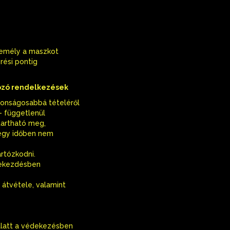
személy a maszkot
rési pontig
kozó rendelkezések
ztonságosabbá tételéről
 – függetlenül
tartható meg,
 egy időben nem
artózkodni.
 bekezdésben
 átvétele, valamint
 alatt a védekezésben