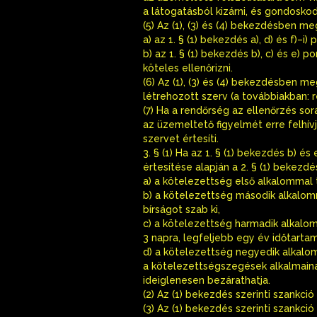
a látogatásból kizárni, és gondoskodn
(5) Az (1), (3) és (4) bekezdésben 
a) az 1. § (1) bekezdés a), d) és f)–
b) az 1. § (1) bekezdés b), c) és e)
köteles ellenőrizni.
(6) Az (1), (3) és (4) bekezdésben 
létrehozott szerv (a továbbiakban: re
(7) Ha a rendőrség az ellenőrzés sor
az üzemeltető figyelmét erre felhívj
szervet értesíti.
3. § (1) Ha az 1. § (1) bekezdés b) 
értesítése alapján a 2. § (1) bekez
a) a kötelezettség első alkalommal
b) a kötelezettség második alkalom
bírságot szab ki,
c) a kötelezettség harmadik alkalo
3 napra, legfeljebb egy év időtarta
d) a kötelezettség negyedik alkalo
a kötelezettségszegések alkalmain
ideiglenesen bezárathatja.
(2) Az (1) bekezdés szerinti szankc
(3) Az (1) bekezdés szerinti szank