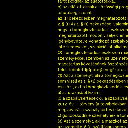
tartózkodnak az ellátottakkal,
b) az ellátottaknak a közösségi pr
lehetőség szerint
az (1) bekezdésben meghatározott m
2. § (1) Az 1. § (1) bekezdése, vala
hogy a tömegközlekedési eszközön 
meghatározott módon viseljék, enne
igénybevételre vonatkozó szabály
intézkedéseket, szankciókat alkalma
(2) Tömegközlekedési eszközön mas
személyekkel szemben az üzemeltet
magatartás követésének ösztönzésére
felüli többletdíj (pótdíj) megfizetés
(3) Azt a személyt, aki a tömegközl
sem viseli az 1. § (1) bekezdéséb
eszközt, azt a tömegközlekedési es
a) az utazásból kizárni,
b) a szabálysértésekről, a szabálysér
2012. évi II. törvény (a továbbiakb
megzavarása szabálysértés elkövet
c) gondoskodni e személynek a töme
(4) Azt a személyt, aki a maszkot az 
az üzemeltető felszólítására sem v