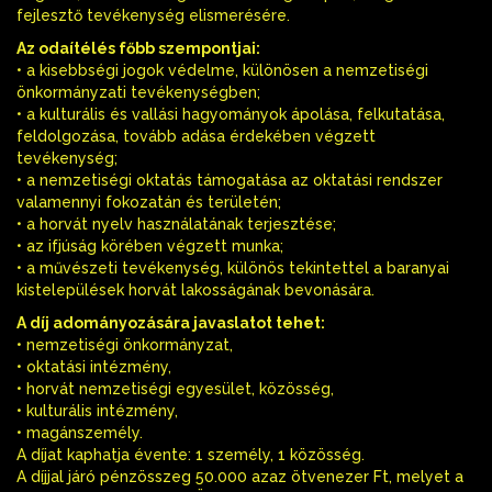
fejlesztő tevékenység elismerésére.
Az odaítélés főbb szempontjai:
• a kisebbségi jogok védelme, különösen a nemzetiségi
önkormányzati tevékenységben;
• a kulturális és vallási hagyományok ápolása, felkutatása,
feldolgozása, tovább adása érdekében végzett
tevékenység;
• a nemzetiségi oktatás támogatása az oktatási rendszer
valamennyi fokozatán és területén;
• a horvát nyelv használatának terjesztése;
• az ifjúság körében végzett munka;
• a művészeti tevékenység, különös tekintettel a baranyai
kistelepülések horvát lakosságának bevonására.
A díj adományozására javaslatot tehet:
• nemzetiségi önkormányzat,
• oktatási intézmény,
• horvát nemzetiségi egyesület, közösség,
• kulturális intézmény,
• magánszemély.
A díjat kaphatja évente: 1 személy, 1 közösség.
A díjjal járó pénzösszeg 50.000 azaz ötvenezer Ft, melyet a