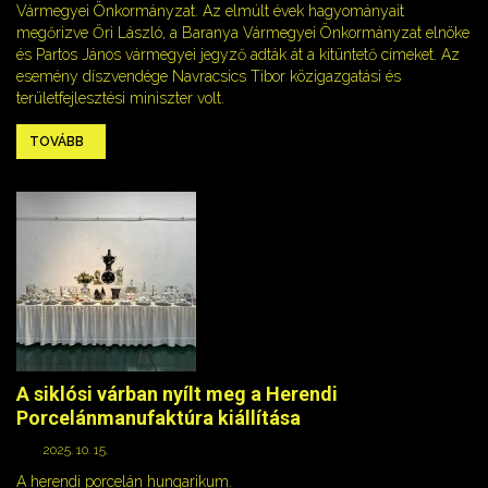
Vármegyei Önkormányzat. Az elmúlt évek hagyományait
megőrizve Őri László, a Baranya Vármegyei Önkormányzat elnöke
és Partos János vármegyei jegyző adták át a kitüntető címeket. Az
esemény díszvendége Navracsics Tibor közigazgatási és
területfejlesztési miniszter volt.
TOVÁBB
A siklósi várban nyílt meg a Herendi
Porcelánmanufaktúra kiállítása
2025. 10. 15.
A herendi porcelán hungarikum.