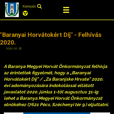
Keresés
"Baranyai Horvátokért Díj" - Felhívás
2020.
2020. 02. 18.
A Baranya Megyei Horvát Önkormányzat felhívja
az érintettek figyelmét, hogy a „Baranyai
Horvátokért Díj” / „Za Baranjske Hrvate” 2020.
évi adományozására indokolással ellátott
javaslatot 2020. június 1-től augusztus 31-ig
lehet a Baranya Megyei Horvát Önkormányzat
elnökéhez (7621 Pécs, Széchenyi tér 9.) eljuttatni.