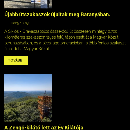
Újabb útszakaszok újultak meg Baranyában.
2025. 10. 03.
A Siklós - Drávaszabolcs összekötő út összesen mintegy 2,720
kilométeres szakaszon teljes felújításon esett át a Magyar Közút
beruházásában, és a pécsi agglomerációban is több fontos szakaszt
újított fel a Magyar Közút.
TOVÁBB
A Zengő-kilátó lett az Év Kilátója