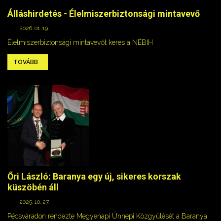
Álláshirdetés - Élelmiszerbiztonsági mintavevő
2026. 01. 19.
Élelmiszerbiztonsági mintavevőt keres a NÉBIH
TOVÁBB
Őri László: Baranya egy új, sikeres korszak
küszöbén áll
2025. 10. 27.
Pécsváradon rendezte Megyenapi Ünnepi Közgyűlését a Baranya