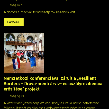
2025. 10. 01.
A döntés a magyar természetjárók kezében volt.
TOVÁBB
Nemzetközi konferenciával zárult a „Resilient
Borders – Dráva-menti árvíz- és aszályreziliencia
erősítése” projekt
2025. 09. 22.
A kezdeményezés célja az volt, hogy a Dráva menti határtérség
felkészültségét és alkalmazkodóképességét növelje az egyre