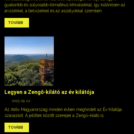
gyakoribb és súlyosabb klimatikus kihívásokkal, így különösen az
árvizekkel, a belvizekkel és az aszályokkal szemben.
TOVÁBB
Legyen a Zengő-kilátó az év kilátója
2025. 09. 22.
Az Aktív Magyarország minden évben meghirdeti az Év Kilátója
szavazást. A jelöltek között szerepel a Zengő-kilátó is.
TOVÁBB