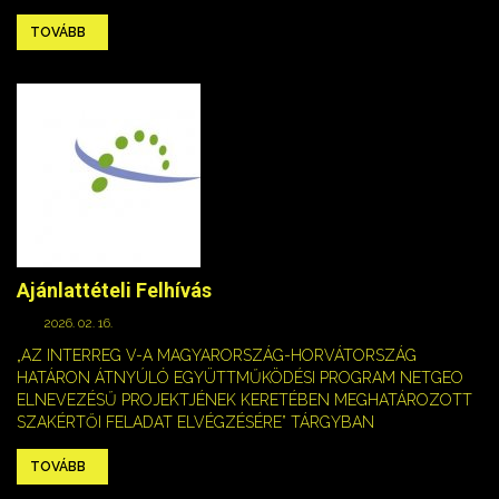
TOVÁBB
Ajánlattételi Felhívás
2026. 02. 16.
„AZ INTERREG V-A MAGYARORSZÁG-HORVÁTORSZÁG
HATÁRON ÁTNYÚLÓ EGYÜTTMŰKÖDÉSI PROGRAM NETGEO
ELNEVEZÉSŰ PROJEKTJÉNEK KERETÉBEN MEGHATÁROZOTT
SZAKÉRTŐI FELADAT ELVÉGZÉSÉRE” TÁRGYBAN
TOVÁBB