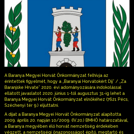
A Baranya Megyei Horvát Önkormányzat felhívja az
érintettek figyelmét, hogy a „Baranyai Horvátokért Díj” / „Za
Baranjske Hrvate” 2020. évi adományozására indokolással
ellátott javaslatot 2020. június 1-től augusztus 31-ig lehet a
Baranya Megyei Horvát Önkormányzat elnökéhez (7621 Pécs,
Széchenyi tér 9.) eljuttatni.
A díjat a Baranya Megyei Horvát Önkormányzat alapította
2009. április 20. napján 10/2009. (IV.20.) BMHÖ határozatával,
a Baranya megyében élő horvát nemzetiség érdekében
végzett, a nemzetiségi önazonosságot építő, megtartó és