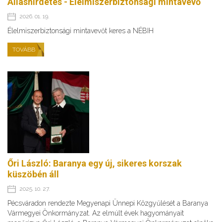
Álláshirdetés - Élelmiszerbiztonsági mintavevő
2026. 01. 19.
Élelmiszerbiztonsági mintavevőt keres a NÉBIH
TOVÁBB
Őri László: Baranya egy új, sikeres korszak
küszöbén áll
2025. 10. 27.
Pécsváradon rendezte Megyenapi Ünnepi Közgyűlését a Baranya
Vármegyei Önkormányzat. Az elmúlt évek hagyományait