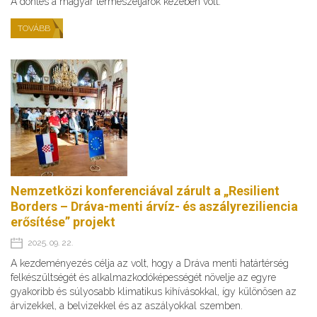
A döntés a magyar természetjárók kezében volt.
TOVÁBB
Nemzetközi konferenciával zárult a „Resilient
Borders – Dráva-menti árvíz- és aszályreziliencia
erősítése” projekt
2025. 09. 22.
A kezdeményezés célja az volt, hogy a Dráva menti határtérség
felkészültségét és alkalmazkodóképességét növelje az egyre
gyakoribb és súlyosabb klimatikus kihívásokkal, így különösen az
árvizekkel, a belvizekkel és az aszályokkal szemben.