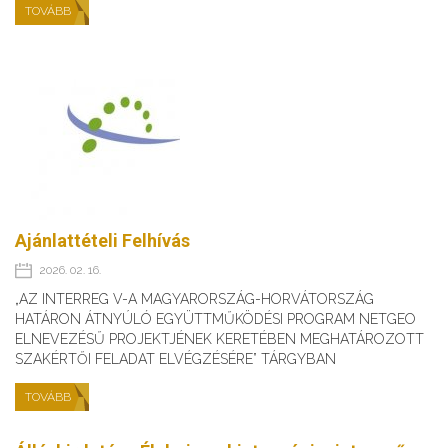
TOVÁBB
Ajánlattételi Felhívás
2026. 02. 16.
„AZ INTERREG V-A MAGYARORSZÁG-HORVÁTORSZÁG
HATÁRON ÁTNYÚLÓ EGYÜTTMŰKÖDÉSI PROGRAM NETGEO
ELNEVEZÉSŰ PROJEKTJÉNEK KERETÉBEN MEGHATÁROZOTT
SZAKÉRTŐI FELADAT ELVÉGZÉSÉRE” TÁRGYBAN
TOVÁBB