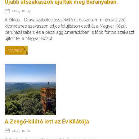
Újabb útszakaszok újultak meg Baranyában.
2025. 10. 03.
A Siklós - Drávaszabolcs összekötő út összesen mintegy 2,720
kilométeres szakaszon teljes felújításon esett át a Magyar Közút
beruházásában, és a pécsi agglomerációban is több fontos szakaszt
újított fel a Magyar Közút.
TOVÁBB
A Zengő-kilátó lett az Év Kilátója
2025. 10. 01.