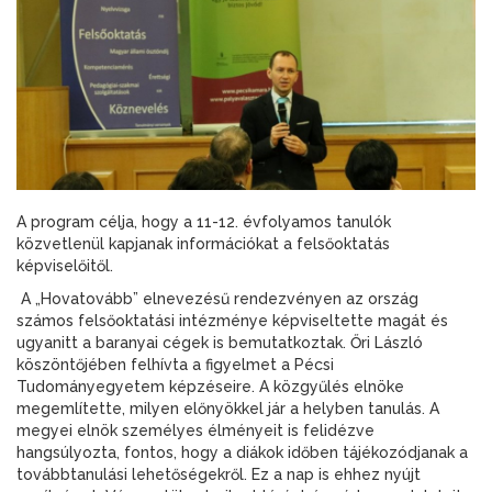
A program célja, hogy a 11-12. évfolyamos tanulók
közvetlenül kapjanak információkat a felsőoktatás
képviselőitől.
A „Hovatovább” elnevezésű rendezvényen az ország
számos felsőoktatási intézménye képviseltette magát és
ugyanitt a baranyai cégek is bemutatkoztak. Őri László
köszöntőjében felhívta a figyelmet a Pécsi
Tudományegyetem képzéseire. A közgyűlés elnöke
megemlítette, milyen előnyökkel jár a helyben tanulás. A
megyei elnök személyes élményeit is felidézve
hangsúlyozta, fontos, hogy a diákok időben tájékozódjanak a
továbbtanulási lehetőségekről. Ez a nap is ehhez nyújt