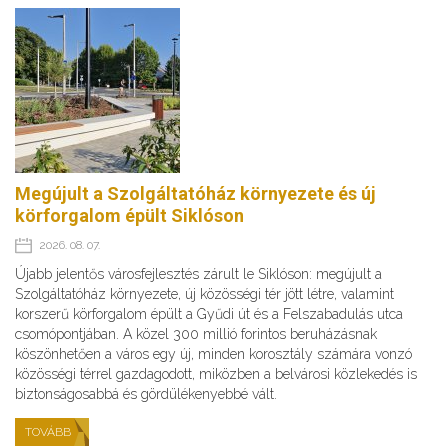
Megújult a Szolgáltatóház környezete és új
körforgalom épült Siklóson
2026. 08. 07.
Újabb jelentős városfejlesztés zárult le Siklóson: megújult a
Szolgáltatóház környezete, új közösségi tér jött létre, valamint
korszerű körforgalom épült a Gyűdi út és a Felszabadulás utca
csomópontjában. A közel 300 millió forintos beruházásnak
köszönhetően a város egy új, minden korosztály számára vonzó
közösségi térrel gazdagodott, miközben a belvárosi közlekedés is
biztonságosabbá és gördülékenyebbé vált.
TOVÁBB