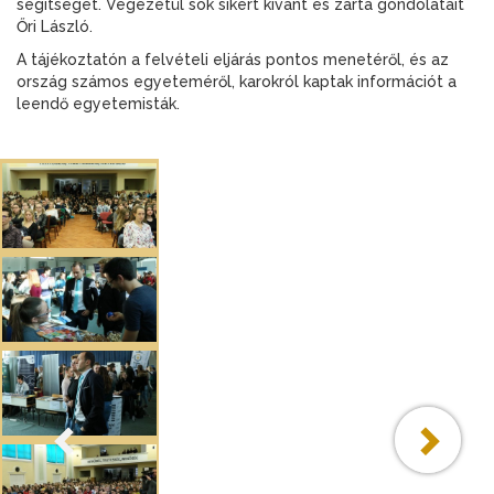
segítséget. Végezetül sok sikert kívánt és zárta gondolatait
Őri László.
A tájékoztatón a felvételi eljárás pontos menetéről, és az
ország számos egyeteméről, karokról kaptak információt a
leendő egyetemisták.