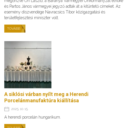
megőrizve Őri László, a Baranya Vármegyei Önkormányzat elnöke
és Partos János vármegyei jegyző adták át a kitüntető címeket. Az
esemény díszvendége Navracsics Tibor közigazgatási és
területfejlesztési miniszter volt.
TOVÁBB
A siklósi várban nyílt meg a Herendi
Porcelánmanufaktúra kiállítása
2025. 10. 15.
A herendi porcelán hungarikum.