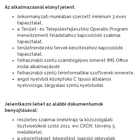
Az alkalmazásnál előnyt jelent:
önkormányzati munkában szerzett minimum 3 éves
tapasztalat,
a Terület- és Településfejlesztési Operatív Program
menedzsment feladataihoz kapcsolódó szakmai
tapasztalat,
területrendezési tervek készítéséhez kapcsolódó
tapasztalat,
felhasználói szintű számítógépes ismeret (MS Office
irodai alkalmazások)
felhasználói szintű térinformatikai szoftverek ismerete,
angol nyelvből középfokú C típusú általános
nyelvvizsga, tárgyalási szintű nyelvtudás
Jelentkezni lehet az alábbi dokumentumok
benyújtásával:
részletes szakmai önéletrajz (a közszolgálati
tisztviselőkről szóló 2011. évi CXCIX. törvény 5.
melléklete),
a végzettséget, képesítést, igazoló oklevelek