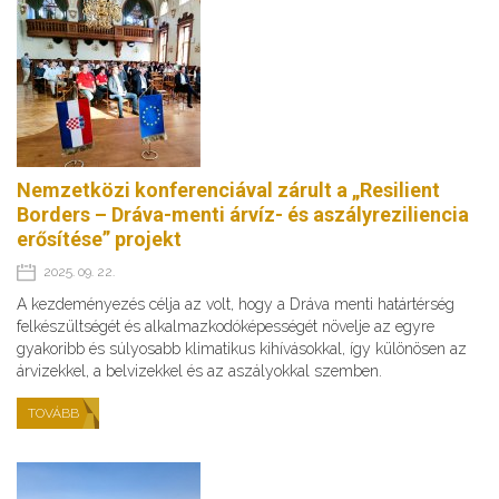
Nemzetközi konferenciával zárult a „Resilient
Borders – Dráva-menti árvíz- és aszályreziliencia
erősítése” projekt
2025. 09. 22.
A kezdeményezés célja az volt, hogy a Dráva menti határtérség
felkészültségét és alkalmazkodóképességét növelje az egyre
gyakoribb és súlyosabb klimatikus kihívásokkal, így különösen az
árvizekkel, a belvizekkel és az aszályokkal szemben.
TOVÁBB