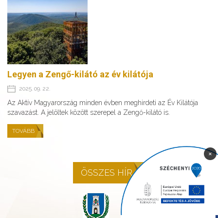
Legyen a Zengő-kilátó az év kilátója
2025. 09. 22.
Az Aktív Magyarország minden évben meghirdeti az Év Kilátója
szavazást. A jelöltek között szerepel a Zengő-kilátó is.
TOVÁBB
×
ÖSSZES HÍR