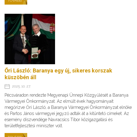
TOVÁBB
Őri László: Baranya egy új, sikeres korszak
küszöbén áll
2025. 10. 27.
Pécsváradon rendezte Megyenapi Ünnepi Közgyűlését a Baranya
Vármegyei Önkormányzat. Az elmúlt évek hagyományait
megőrizve Őri László, a Baranya Vármegyei Önkormányzat elnöke
és Partos János vármegyei jegyző adták át a kitüntető címeket. Az
esemény díszvendége Navracsics Tibor közigazgatási és
területfejlesztési miniszter volt.