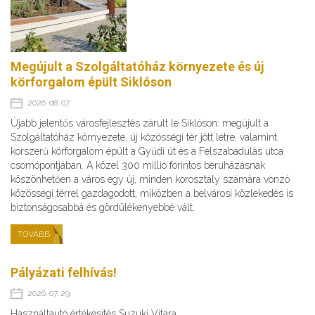
Megújult a Szolgáltatóház környezete és új
körforgalom épült Siklóson
2026. 08. 07.
Újabb jelentős városfejlesztés zárult le Siklóson: megújult a
Szolgáltatóház környezete, új közösségi tér jött létre, valamint
korszerű körforgalom épült a Gyűdi út és a Felszabadulás utca
csomópontjában. A közel 300 millió forintos beruházásnak
köszönhetően a város egy új, minden korosztály számára vonzó
közösségi térrel gazdagodott, miközben a belvárosi közlekedés is
biztonságosabbá és gördülékenyebbé vált.
TOVÁBB
Pályázati felhívás!
2026. 07. 29.
Használtautó értékesítés Suzuki Vitara