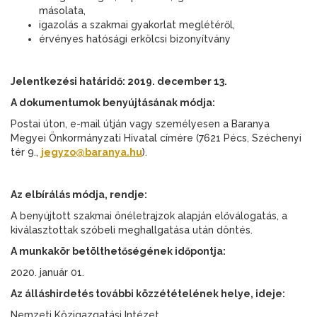
másolata,
igazolás a szakmai gyakorlat meglétéről,
érvényes hatósági erkölcsi bizonyítvány
Jelentkezési határidő: 2019. december 13.
A dokumentumok benyújtásának módja:
Postai úton, e-mail útján vagy személyesen a Baranya
Megyei Önkormányzati Hivatal címére (7621 Pécs, Széchenyi
tér 9.,
jegyzo@baranya.hu
).
Az elbírálás módja, rendje:
A benyújtott szakmai önéletrajzok alapján előválogatás, a
kiválasztottak szóbeli meghallgatása után döntés.
A munkakör betölthetőségének időpontja:
2020. január 01.
Az álláshirdetés további közzétételének helye, ideje:
Nemzeti Közigazgatási Intézet