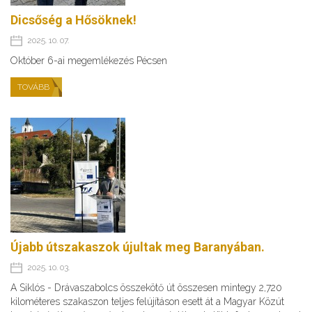
Dicsőség a Hősöknek!
2025. 10. 07.
Október 6-ai megemlékezés Pécsen
TOVÁBB
Újabb útszakaszok újultak meg Baranyában.
2025. 10. 03.
A Siklós - Drávaszabolcs összekötő út összesen mintegy 2,720
kilométeres szakaszon teljes felújításon esett át a Magyar Közút