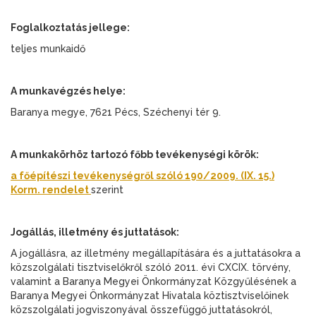
Foglalkoztatás jellege:
teljes munkaidő
A munkavégzés helye:
Baranya megye, 7621 Pécs, Széchenyi tér 9.
A munkakörhöz tartozó főbb tevékenységi körök:
a főépítészi tevékenységről szóló 190/2009. (IX. 15.)
Korm. rendelet
szerint
Jogállás, illetmény és juttatások:
A jogállásra, az illetmény megállapítására és a juttatásokra a
közszolgálati tisztviselőkről szóló 2011. évi CXCIX. törvény,
valamint a Baranya Megyei Önkormányzat Közgyűlésének a
Baranya Megyei Önkormányzat Hivatala köztisztviselőinek
közszolgálati jogviszonyával összefüggő juttatásokról,