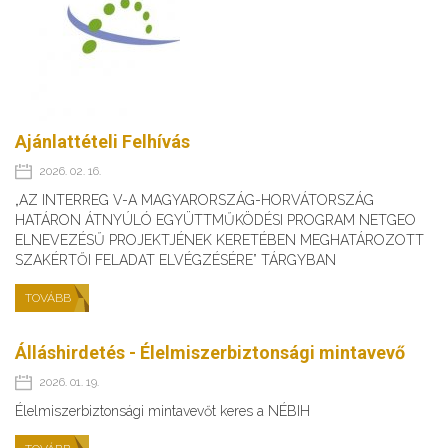
Ajánlattételi Felhívás
2026. 02. 16.
„AZ INTERREG V-A MAGYARORSZÁG-HORVÁTORSZÁG
HATÁRON ÁTNYÚLÓ EGYÜTTMŰKÖDÉSI PROGRAM NETGEO
ELNEVEZÉSŰ PROJEKTJÉNEK KERETÉBEN MEGHATÁROZOTT
SZAKÉRTŐI FELADAT ELVÉGZÉSÉRE” TÁRGYBAN
TOVÁBB
Álláshirdetés - Élelmiszerbiztonsági mintavevő
2026. 01. 19.
Élelmiszerbiztonsági mintavevőt keres a NÉBIH