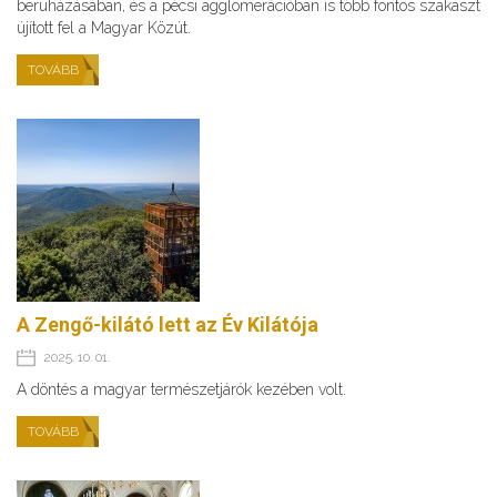
beruházásában, és a pécsi agglomerációban is több fontos szakaszt
újított fel a Magyar Közút.
TOVÁBB
A Zengő-kilátó lett az Év Kilátója
2025. 10. 01.
A döntés a magyar természetjárók kezében volt.
TOVÁBB