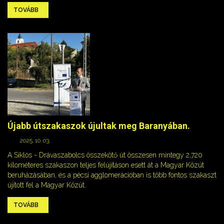
TOVÁBB
Újabb útszakaszok újultak meg Baranyában.
2025. 10. 03.
A Siklós - Drávaszabolcs összekötő út összesen mintegy 2,720
kilométeres szakaszon teljes felújításon esett át a Magyar Közút
beruházásában, és a pécsi agglomerációban is több fontos szakaszt
újított fel a Magyar Közút.
TOVÁBB