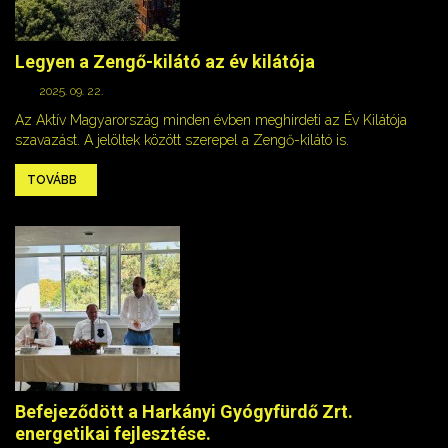
Legyen a Zengő-kilátó az év kilátója
2025. 09. 22.
Az Aktív Magyarország minden évben meghirdeti az Év Kilátója
szavazást. A jelöltek között szerepel a Zengő-kilátó is.
TOVÁBB
Befejeződött a Harkányi Gyógyfürdő Zrt.
energetikai fejlesztése.