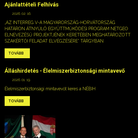
Ajánlattételi Felhívás
2026. 02. 16.
„AZ INTERREG V-A MAGYARORSZÁG-HORVÁTORSZÁG
HATÁRON ÁTNYÚLÓ EGYÜTTMŰKÖDÉSI PROGRAM NETGEO
ELNEVEZÉSŰ PROJEKTJÉNEK KERETÉBEN MEGHATÁROZOTT
SZAKÉRTŐI FELADAT ELVÉGZÉSÉRE” TÁRGYBAN
TOVÁBB
Álláshirdetés - Élelmiszerbiztonsági mintavevő
2026. 01. 19.
Élelmiszerbiztonsági mintavevőt keres a NÉBIH
TOVÁBB