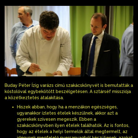
Buday Péter Ízig varázs című szakácskönyvét is bemutatták a
kóstolóval egybekötött beszélgetésen. A sztárséf missziója
a közétkeztetés átalakítása.
Hiszek abban, hogy ha a menzákon egészséges,
ugyanakkor ízletes ételek készülnek, akkor azt a
gyerekek szívesen megeszik. Ebben a
szakácskönyvben ilyen ételek találhatók. Az is fontos,
hogy az ételek a helyi termelők által megtermelt, az
idénynek megfelelő nyersanyagból készüljenek. azokat