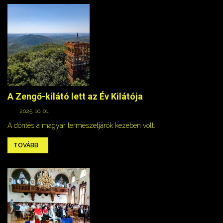
A Zengő-kilátó lett az Év Kilátója
2025. 10. 01.
A döntés a magyar természetjárók kezében volt.
TOVÁBB