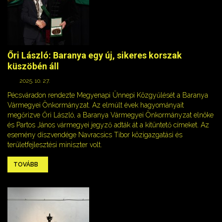
Őri László: Baranya egy új, sikeres korszak
küszöbén áll
2025. 10. 27.
Pécsváradon rendezte Megyenapi Ünnepi Közgyűlését a Baranya
Vármegyei Önkormányzat. Az elmúlt évek hagyományait
megőrizve Őri László, a Baranya Vármegyei Önkormányzat elnöke
és Partos János vármegyei jegyző adták át a kitüntető címeket. Az
esemény díszvendége Navracsics Tibor közigazgatási és
területfejlesztési miniszter volt.
TOVÁBB