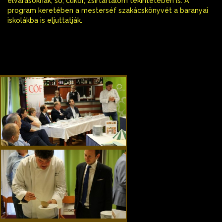
elvárásoknak, só, cukor, zsírtartalom tekintetében is. A
program keretében a mesterséf szakácskönyvét a baranyai
iskolákba is eljuttatják.