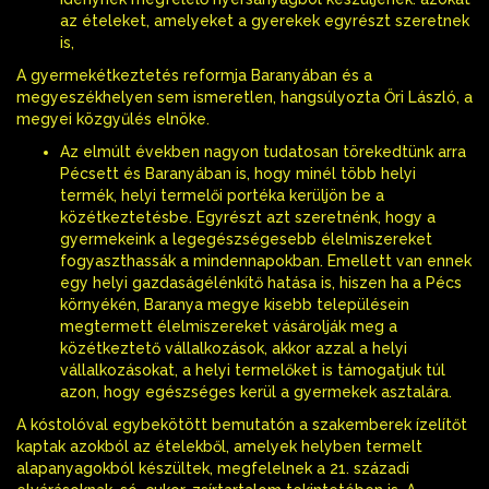
az ételeket, amelyeket a gyerekek egyrészt szeretnek
is,
A gyermekétkeztetés reformja Baranyában és a
megyeszékhelyen sem ismeretlen, hangsúlyozta Őri László, a
megyei közgyűlés elnöke.
Az elmúlt években nagyon tudatosan törekedtünk arra
Pécsett és Baranyában is, hogy minél több helyi
termék, helyi termelői portéka kerüljön be a
közétkeztetésbe. Egyrészt azt szeretnénk, hogy a
gyermekeink a legegészségesebb élelmiszereket
fogyaszthassák a mindennapokban. Emellett van ennek
egy helyi gazdaságélénkítő hatása is, hiszen ha a Pécs
környékén, Baranya megye kisebb településein
megtermett élelmiszereket vásárolják meg a
közétkeztető vállalkozások, akkor azzal a helyi
vállalkozásokat, a helyi termelőket is támogatjuk túl
azon, hogy egészséges kerül a gyermekek asztalára.
A kóstolóval egybekötött bemutatón a szakemberek ízelítőt
kaptak azokból az ételekből, amelyek helyben termelt
alapanyagokból készültek, megfelelnek a 21. századi