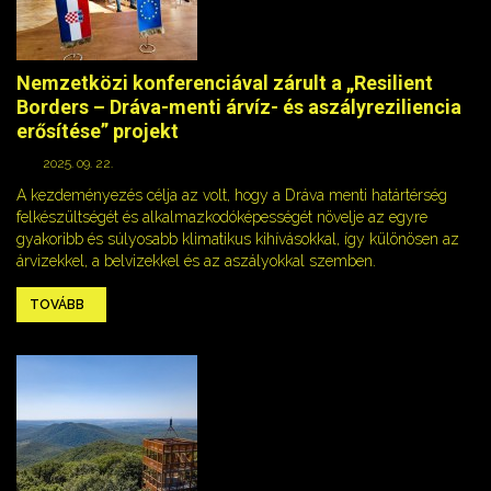
Nemzetközi konferenciával zárult a „Resilient
Borders – Dráva-menti árvíz- és aszályreziliencia
erősítése” projekt
2025. 09. 22.
A kezdeményezés célja az volt, hogy a Dráva menti határtérség
felkészültségét és alkalmazkodóképességét növelje az egyre
gyakoribb és súlyosabb klimatikus kihívásokkal, így különösen az
árvizekkel, a belvizekkel és az aszályokkal szemben.
TOVÁBB