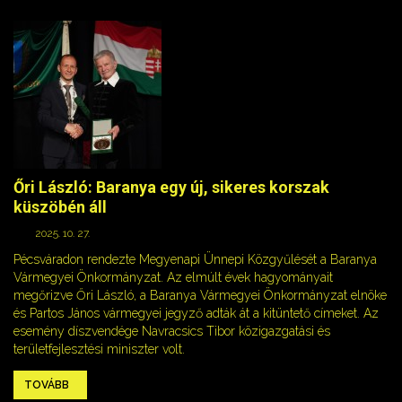
Őri László: Baranya egy új, sikeres korszak
küszöbén áll
2025. 10. 27.
Pécsváradon rendezte Megyenapi Ünnepi Közgyűlését a Baranya
Vármegyei Önkormányzat. Az elmúlt évek hagyományait
megőrizve Őri László, a Baranya Vármegyei Önkormányzat elnöke
és Partos János vármegyei jegyző adták át a kitüntető címeket. Az
esemény díszvendége Navracsics Tibor közigazgatási és
területfejlesztési miniszter volt.
TOVÁBB