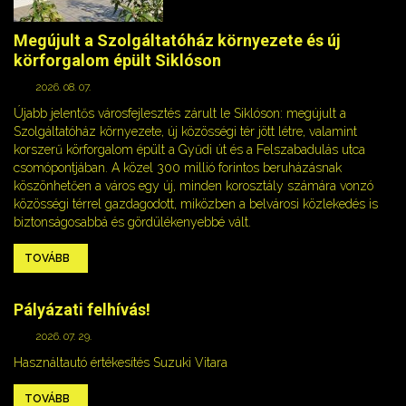
Megújult a Szolgáltatóház környezete és új
körforgalom épült Siklóson
2026. 08. 07.
Újabb jelentős városfejlesztés zárult le Siklóson: megújult a
Szolgáltatóház környezete, új közösségi tér jött létre, valamint
korszerű körforgalom épült a Gyűdi út és a Felszabadulás utca
csomópontjában. A közel 300 millió forintos beruházásnak
köszönhetően a város egy új, minden korosztály számára vonzó
közösségi térrel gazdagodott, miközben a belvárosi közlekedés is
biztonságosabbá és gördülékenyebbé vált.
TOVÁBB
Pályázati felhívás!
2026. 07. 29.
Használtautó értékesítés Suzuki Vitara
TOVÁBB