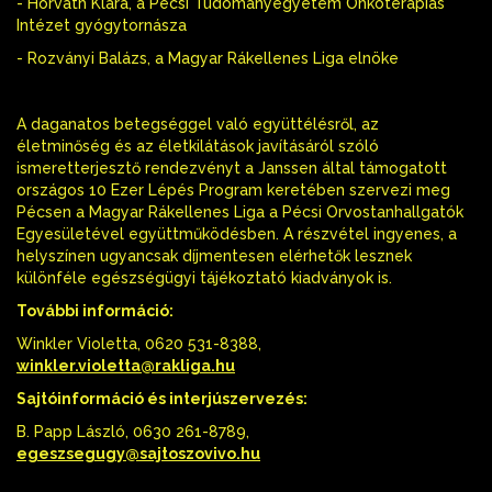
- Horváth Klára, a Pécsi Tudományegyetem Onkoterápiás
Intézet gyógytornásza
- Rozványi Balázs, a Magyar Rákellenes Liga elnöke
A daganatos betegséggel való együttélésről, az
életminőség és az életkilátások javításáról szóló
ismeretterjesztő rendezvényt a Janssen által támogatott
országos 10 Ezer Lépés Program keretében szervezi meg
Pécsen a Magyar Rákellenes Liga a Pécsi Orvostanhallgatók
Egyesületével együttműködésben. A részvétel ingyenes, a
helyszínen ugyancsak díjmentesen elérhetők lesznek
különféle egészségügyi tájékoztató kiadványok is.
További információ:
Winkler Violetta, 0620 531-8388,
winkler.violetta@rakliga.hu
Sajtóinformáció és interjúszervezés:
B. Papp László, 0630 261-8789,
egeszsegugy@sajtoszovivo.hu