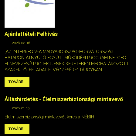
Ajánlattételi Felhívás
2026. 02. 16.
„AZ INTERREG V-A MAGYARORSZÁG-HORVÁTORSZÁG
HATÁRON ÁTNYÚLÓ EGYÜTTMŰKÖDÉSI PROGRAM NETGEO
ELNEVEZÉSŰ PROJEKTJÉNEK KERETÉBEN MEGHATÁROZOTT
SZAKÉRTŐI FELADAT ELVÉGZÉSÉRE” TÁRGYBAN
TOVÁBB
Álláshirdetés - Élelmiszerbiztonsági mintavevő
2026. 01. 19.
Élelmiszerbiztonsági mintavevőt keres a NÉBIH
TOVÁBB