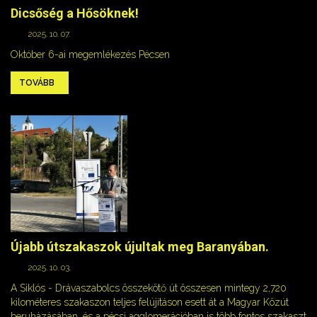
Dicsőség a Hősöknek!
2025. 10. 07.
Október 6-ai megemlékezés Pécsen
TOVÁBB
Újabb útszakaszok újultak meg Baranyában.
2025. 10. 03.
A Siklós - Drávaszabolcs összekötő út összesen mintegy 2,720
kilométeres szakaszon teljes felújításon esett át a Magyar Közút
beruházásában, és a pécsi agglomerációban is több fontos szakaszt