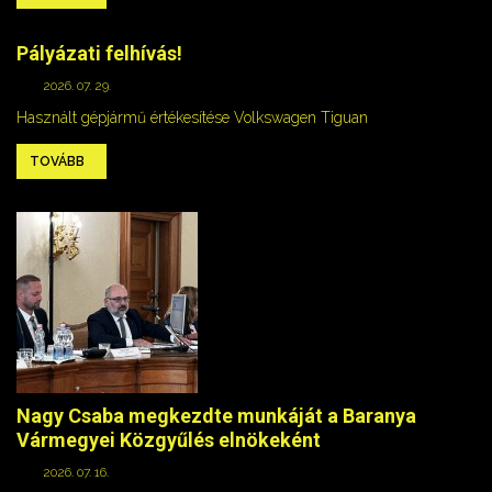
Pályázati felhívás!
2026. 07. 29.
Használt gépjármű értékesítése Volkswagen Tiguan
TOVÁBB
Nagy Csaba megkezdte munkáját a Baranya
Vármegyei Közgyűlés elnökeként
2026. 07. 16.