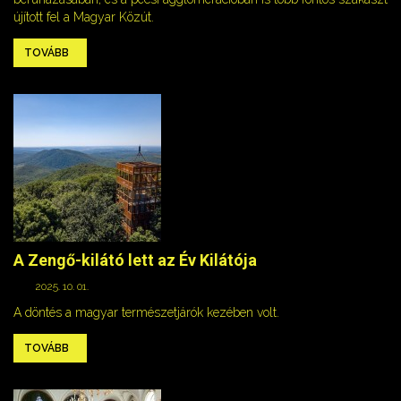
újított fel a Magyar Közút.
TOVÁBB
A Zengő-kilátó lett az Év Kilátója
2025. 10. 01.
A döntés a magyar természetjárók kezében volt.
TOVÁBB