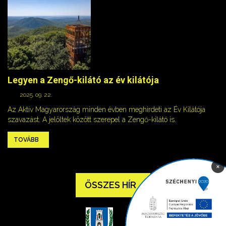
Legyen a Zengő-kilátó az év kilátója
2025. 09. 22.
Az Aktív Magyarország minden évben meghirdeti az Év Kilátója
szavazást. A jelöltek között szerepel a Zengő-kilátó is.
TOVÁBB
×
ÖSSZES HÍR