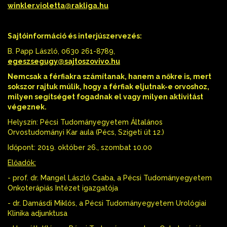
winkler.violetta@rakliga.hu
Sajtóinformáció és interjúszervezés:
B. Papp László, 0630 261-8789,
egeszsegugy@sajtoszovivo.hu
Nemcsak a férfiakra számítanak, hanem a nőkre is, mert
sokszor rajtuk múlik, hogy a férfiak eljutnak-e orvoshoz,
milyen segítséget fogadnak el vagy milyen aktivitást
végeznek.
Helyszín: Pécsi Tudományegyetem Általános
Orvostudományi Kar aula (Pécs, Szigeti út 12.)
Időpont: 2019. október 26., szombat 10.00
Előadók:
- prof. dr. Mangel László Csaba, a Pécsi Tudományegyetem
Onkoterápiás Intézet igazgatója
- dr. Damásdi Miklós, a Pécsi Tudományegyetem Urológiai
Klinika adjunktusa