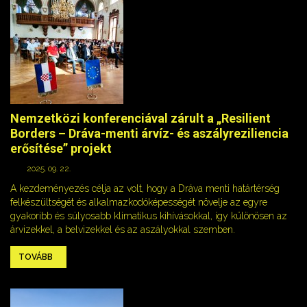
Nemzetközi konferenciával zárult a „Resilient
Borders – Dráva-menti árvíz- és aszályreziliencia
erősítése” projekt
2025. 09. 22.
A kezdeményezés célja az volt, hogy a Dráva menti határtérség
felkészültségét és alkalmazkodóképességét növelje az egyre
gyakoribb és súlyosabb klimatikus kihívásokkal, így különösen az
árvizekkel, a belvizekkel és az aszályokkal szemben.
TOVÁBB