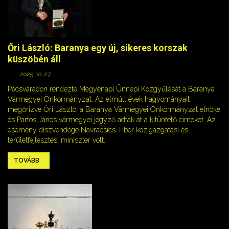
Őri László: Baranya egy új, sikeres korszak
küszöbén áll
2025. 10. 27.
Pécsváradon rendezte Megyenapi Ünnepi Közgyűlését a Baranya
Vármegyei Önkormányzat. Az elmúlt évek hagyományait
megőrizve Őri László, a Baranya Vármegyei Önkormányzat elnöke
és Partos János vármegyei jegyző adták át a kitüntető címeket. Az
esemény díszvendége Navracsics Tibor közigazgatási és
területfejlesztési miniszter volt.
TOVÁBB