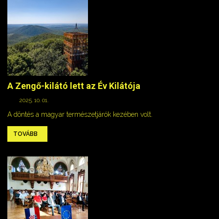
A Zengő-kilátó lett az Év Kilátója
2025. 10. 01.
A döntés a magyar természetjárók kezében volt.
TOVÁBB