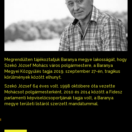
Megrendülten tájékoztatjuk Baranya megye lakosságát, hogy
Szekó József Mohács város polgármestere, a Baranya
Megyei Közgyűlés tagja 2019. szeptember 27-én, tragikus
körülmények között elhunyt.
Szekó József 64 éves volt. 1998 októbere óta vezette
Mohácsot polgármesterként, 2010 és 2014 között a Fidesz
parlamenti képviselőcsoportjának tagja volt, a Baranya
megye területi listáról szerzett mandátummal.