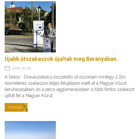
Újabb útszakaszok újultak meg Baranyában.
2025. 10. 03.
A Siklós - Drávaszabolcs összekötő út összesen mintegy 2,720
kilométeres szakaszon teljes felújításon esett át a Magyar Közút
beruházásában, és a pécsi agglomerációban is több fontos szakaszt
újított fel a Magyar Közút.
TOVÁBB