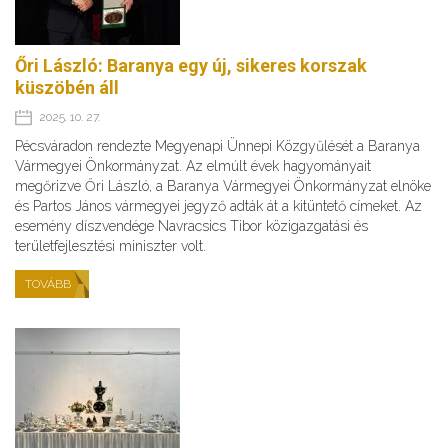
Őri László: Baranya egy új, sikeres korszak
küszöbén áll
2025. 10. 27.
Pécsváradon rendezte Megyenapi Ünnepi Közgyűlését a Baranya
Vármegyei Önkormányzat. Az elmúlt évek hagyományait
megőrizve Őri László, a Baranya Vármegyei Önkormányzat elnöke
és Partos János vármegyei jegyző adták át a kitüntető címeket. Az
esemény díszvendége Navracsics Tibor közigazgatási és
területfejlesztési miniszter volt.
TOVÁBB