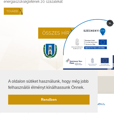
energiaszükségletének 20 százalékát.
TOVÁBB
×
ÖSSZES HÍR
A oldalon sütiket használunk, hogy még jobb
©2026 Baranya.hu
felhasználói élményt kínálhassunk Önnek.
Akadálymentesítési nyilatkozat
Rendben