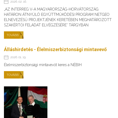
2026. 02. 16.
„AZ INTERREG V-A MAGYARORSZÁG-HORVÁTORSZÁG
HATÁRON ÁTNYÚLÓ EGYÜTTMŰKÖDÉSI PROGRAM NETGEO
ELNEVEZÉSŰ PROJEKTJÉNEK KERETÉBEN MEGHATÁROZOTT
SZAKÉRTŐI FELADAT ELVÉGZÉSÉRE” TÁRGYBAN
TOVÁBB
Álláshirdetés - Élelmiszerbiztonsági mintavevő
2026. 01. 19.
Élelmiszerbiztonsági mintavevőt keres a NÉBIH
TOVÁBB