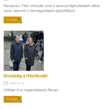
Navracsics Tibor miniszter úrral a baranyai fejlesztéseket vettük
sorra, valamint a Vármegyenapról egyeztettünk.
TOVÁBB
Dicsőség a Hősöknek!
2025. 10. 07.
Október 6-ai megemlékezés Pécsen
TOVÁBB