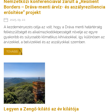
Nemzetközi konferenciával zárult a „Resilient
Borders – Dráva-menti árvíz- és aszályreziliencia
erősítése” projekt
2025. 09. 22.
A kezdeményezés célja az volt, hogy a Dráva menti határtérség
felkészültségét és alkalmazkodóképességét növelje az egyre
gyakoribb és súlyosabb klimatikus kihívásokkal, így különösen az
árvizekkel, a belvizekkel és az aszályokkal szemben.
TOVÁBB
Legyen a Zengő-kilátó az év kilátója