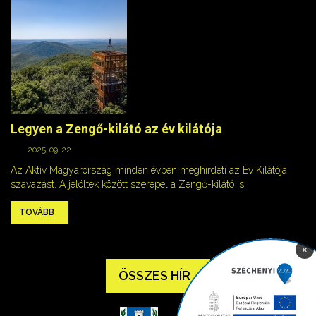
Legyen a Zengő-kilátó az év kilátója
2025. 09. 22.
Az Aktív Magyarország minden évben meghirdeti az Év Kilátója
szavazást. A jelöltek között szerepel a Zengő-kilátó is.
TOVÁBB
×
ÖSSZES HÍR