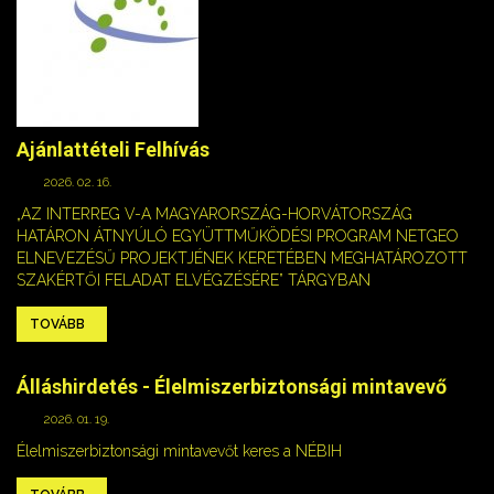
Ajánlattételi Felhívás
2026. 02. 16.
„AZ INTERREG V-A MAGYARORSZÁG-HORVÁTORSZÁG
HATÁRON ÁTNYÚLÓ EGYÜTTMŰKÖDÉSI PROGRAM NETGEO
ELNEVEZÉSŰ PROJEKTJÉNEK KERETÉBEN MEGHATÁROZOTT
SZAKÉRTŐI FELADAT ELVÉGZÉSÉRE” TÁRGYBAN
TOVÁBB
Álláshirdetés - Élelmiszerbiztonsági mintavevő
2026. 01. 19.
Élelmiszerbiztonsági mintavevőt keres a NÉBIH