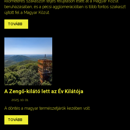
kilométeres szakaszon teljes felújításon esett át a Magyar Közút
beruházásában, és a pécsi agglomerációban is több fontos szakaszt
újított fel a Magyar Közút.
TOVÁBB
A Zengő-kilátó lett az Év Kilátója
2025. 10. 01.
A döntés a magyar természetjárók kezében volt.
TOVÁBB