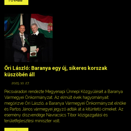
TOVÁBB
Őri László: Baranya egy új, sikeres korszak
küszöbén áll
2025. 10. 27.
Pécsváradon rendezte Megyenapi Ünnepi Közgyűlését a Baranya
Vármegyei Önkormányzat. Az elmúlt évek hagyományait
megőrizve Őri László, a Baranya Vármegyei Önkormányzat elnöke
és Partos János vármegyei jegyző adták át a kitüntető címeket. Az
esemény díszvendége Navracsics Tibor közigazgatási és
területfejlesztési miniszter volt.