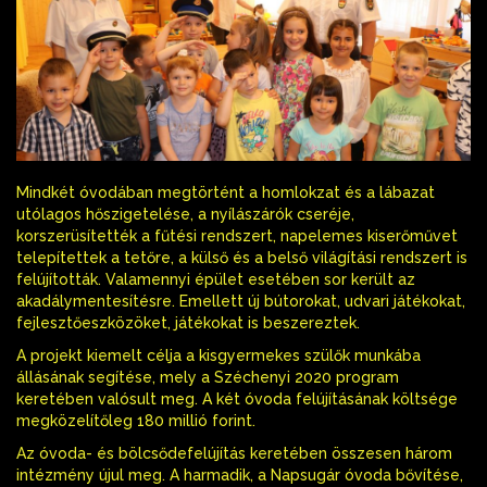
Mindkét óvodában megtörtént a homlokzat és a lábazat
utólagos hőszigetelése, a nyílászárók cseréje,
korszerüsítették a fűtési rendszert, napelemes kiserőművet
telepítettek a tetőre, a külső és a belső világítási rendszert is
felújították. Valamennyi épület esetében sor került az
akadálymentesítésre. Emellett új bútorokat, udvari játékokat,
fejlesztőeszközöket, játékokat is beszereztek.
A projekt kiemelt célja a kisgyermekes szülők munkába
állásának segítése, mely a Széchenyi 2020 program
keretében valósult meg. A két óvoda felújításának költsége
megközelítőleg 180 millió forint.
Az óvoda- és bölcsődefelújítás keretében összesen három
intézmény újul meg. A harmadik, a Napsugár óvoda bővítése,