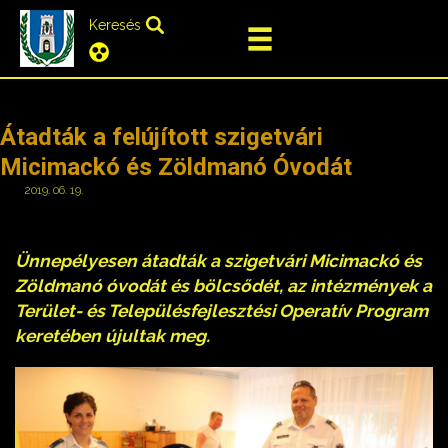
Keresés
Átadták a felújított szigetvári
Micimackó és Zöldmanó Óvodát
2019. 06. 19.
Ünnepélyesen átadták a szigetvári Micimackó és
Zöldmanó óvodát és bölcsődét, az intézmények a
Terület- és Településfejlesztési Operatív Program
keretében újultak meg.