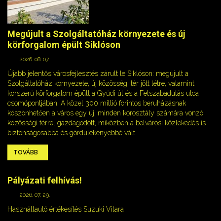
Megújult a Szolgáltatóház környezete és új
körforgalom épült Siklóson
2026. 08. 07.
Újabb jelentős városfejlesztés zárult le Siklóson: megújult a
Szolgáltatóház környezete, új közösségi tér jött létre, valamint
korszerű körforgalom épült a Gyűdi út és a Felszabadulás utca
csomópontjában. A közel 300 millió forintos beruházásnak
köszönhetően a város egy új, minden korosztály számára vonzó
közösségi térrel gazdagodott, miközben a belvárosi közlekedés is
biztonságosabbá és gördülékenyebbé vált.
TOVÁBB
Pályázati felhívás!
2026. 07. 29.
Használtautó értékesítés Suzuki Vitara