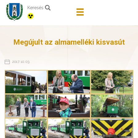
Keresés
Megújult az almamelléki kisvasút
2017. 10. 03.