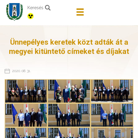
Keresés
Ünnepélyes keretek közt adták át a
megyei kitüntető címeket és díjakat
2020. 08. 31.