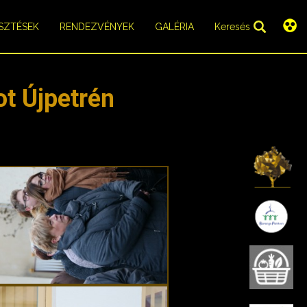
SZTÉSEK
RENDEZVÉNYEK
GALÉRIA
Keresés
t Újpetrén
K
B
B