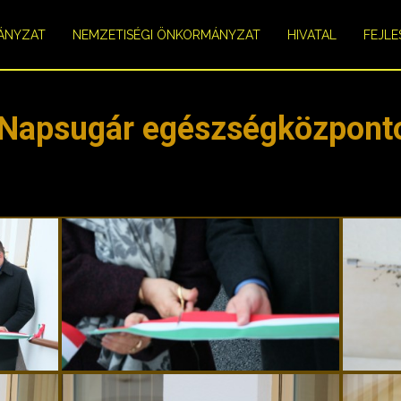
ÁNYZAT
NEMZETISÉGI ÖNKORMÁNYZAT
HIVATAL
FEJLE
 Napsugár egészségközponto