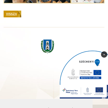
VISSZA
×