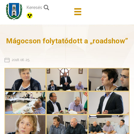
Keresés
Mágocson folytatódott a „roadshow”
2018. 06. 25.