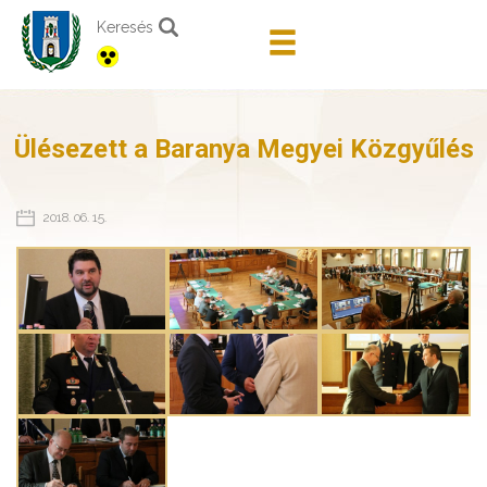
Keresés
Ülésezett a Baranya Megyei Közgyűlés
2018. 06. 15.