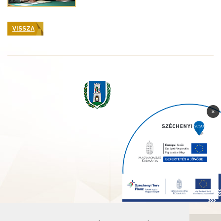
VISSZA
×