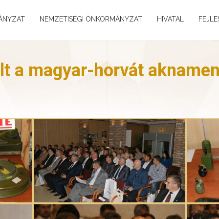
ÁNYZAT
NEMZETISÉGI ÖNKORMÁNYZAT
HIVATAL
FEJLE
lt a magyar-horvát aknament