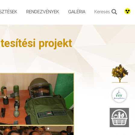
SZTÉSEK
RENDEZVÉNYEK
GALÉRIA
Keresés
esítési projekt
K
B
B