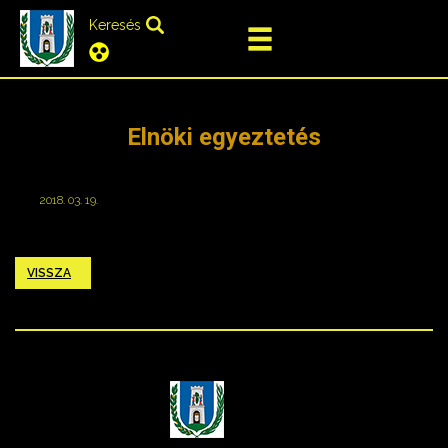
Keresés
Elnöki egyeztetés
2018. 03. 19.
VISSZA