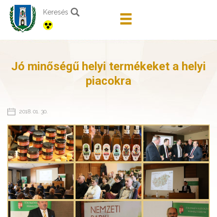
Keresés
Jó minőségű helyi termékeket a helyi
piacokra
2018. 01. 30.