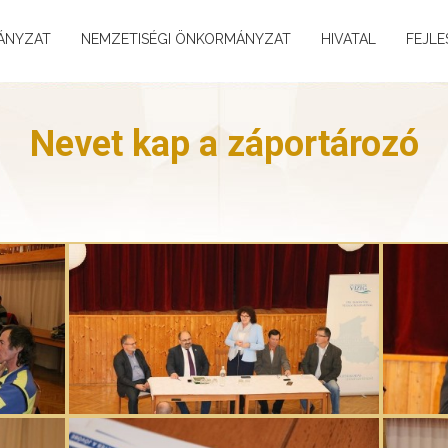
ÁNYZAT
NEMZETISÉGI ÖNKORMÁNYZAT
HIVATAL
FEJLE
Nevet kap a záportározó