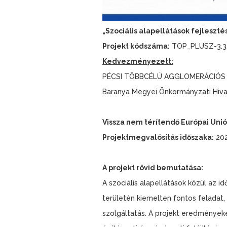
„Szociális alapellátások fejleszt
Projekt kódszáma:
TOP_PLUSZ-3.3.
Kedvezményezett:
PÉCSI TÖBBCÉLÚ AGGLOMERÁCIÓS T
Baranya Megyei Önkormányzati Hiva
Vissza nem térítendő Európai Uni
Projektmegvalósítás időszaka:
202
A projekt rövid bemutatása:
A szociális alapellátások közül az 
területén kiemelten fontos feladat,
szolgáltatás. A projekt eredményekén