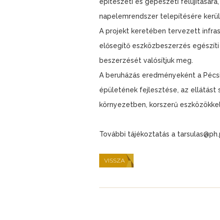
építészeti és gépészeti felújításár
napelemrendszer telepítésére kerül
A projekt keretében tervezett infras
elősegítő eszközbeszerzés egészíti 
beszerzését valósítjuk meg.
A beruházás eredményeként a Pécsi
épületének fejlesztése, az ellátást
környezetben, korszerű eszközökkel
További tájékoztatás a tarsulas@ph.
VISSZA