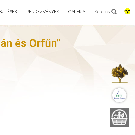
SZTÉSEK
RENDEZVÉNYEK
GALÉRIA
Keresés
sán és Orfűn”
K
B
B