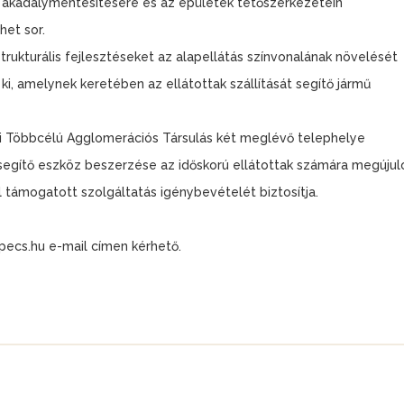
a, akadálymentesítésére és az épületek tetőszerkezetein
het sor.
trukturális fejlesztéseket az alapellátás színvonalának növelését
ki, amelynek keretében az ellátottak szállítását segítő jármű
 Többcélú Agglomerációs Társulás két meglévő telephelye
 segítő eszköz beszerzése az időskorú ellátottak számára megújul
 támogatott szolgáltatás igénybevételét biztosítja.
pecs.hu e-mail címen kérhető.