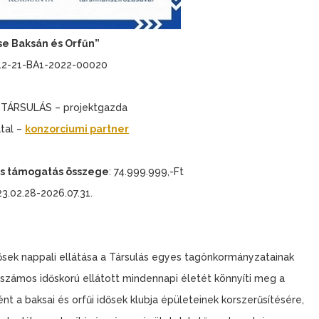
ése Baksán és Orfűn”
2-21-BA1-2022-00020
ÁRSULÁS – projektgazda
tal –
konzorciumi partner
ós támogatás összege
: 74.999.999,-Ft
3.02.28-2026.07.31.
idősek nappali ellátása a Társulás egyes tagönkormányzatainak
 számos időskorú ellátott mindennapi életét könnyíti meg a
t a baksai és orfűi idősek klubja épületeinek korszerűsítésére,