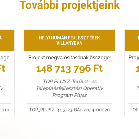
További projektjeink
A
HELYI HUMÁN FEJLESZTÉSEK
VILLÁNYBAN
zege:
Projekt megvalósításának összege:
Proj
Ft
148 713 796 Ft
TOP PLUSZ-Terület- és
ív
Településfejlesztési Operatív
T
Program Plusz
0010
TOP_PLUSZ-3.1.3-23-BA1-2024-00020
TOP