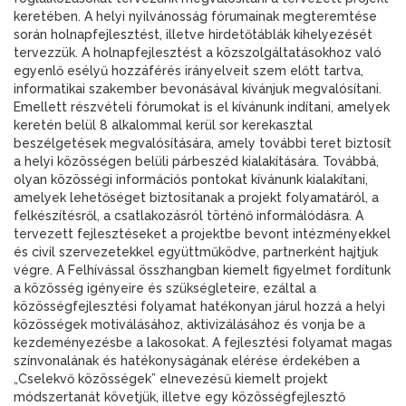
keretében. A helyi nyilvánosság fórumainak megteremtése
során holnapfejlesztést, illetve hirdetőtáblák kihelyezését
tervezzük. A holnapfejlesztést a közszolgáltatásokhoz való
egyenlő esélyű hozzáférés irányelveit szem előtt tartva,
informatikai szakember bevonásával kívánjuk megvalósítani.
Emellett részvételi fórumokat is el kívánunk indítani, amelyek
keretén belül 8 alkalommal kerül sor kerekasztal
beszélgetések megvalósítására, amely további teret biztosít
a helyi közösségen belüli párbeszéd kialakítására. Továbbá,
olyan közösségi információs pontokat kívánunk kialakítani,
amelyek lehetőséget biztosítanak a projekt folyamatáról, a
felkészítésről, a csatlakozásról történő informálódásra. A
tervezett fejlesztéseket a projektbe bevont intézményekkel
és civil szervezetekkel együttműködve, partnerként hajtjuk
végre. A Felhívással összhangban kiemelt figyelmet fordítunk
a közösség igényeire és szükségleteire, ezáltal a
közösségfejlesztési folyamat hatékonyan járul hozzá a helyi
közösségek motiválásához, aktivizálásához és vonja be a
kezdeményezésbe a lakosokat. A fejlesztési folyamat magas
színvonalának és hatékonyságának elérése érdekében a
„Cselekvő közösségek” elnevezésű kiemelt projekt
módszertanát követjük, illetve egy közösségfejlesztő