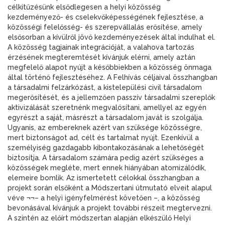
célkitűzésünk elsődlegesen a helyi közösség
kezdeményező- és cselekvőképességének fejlesztése, a
közösségi felelősség- és szerepvállalás erősítése, amely
elsősorban a kívülről jövő kezdeményezések által indulhat el.
A közösség tagjainak integrációját, a valahova tartozás
érzésének megteremtését kívánjuk elérni, amely aztán
megfelelő alapot nyújt a későbbiekben a közösség önmaga
által történő fejlesztéséhez. A Felhívás céljaival összhangban
a társadalmi felzárkózást, a kistelepülési civil társadalom
megerősítését, és a jellemzően passzív társadalmi szereplők
aktivizálását szeretnénk megvalósítani, amellyel az egyén
egyrészt a saját, másrészt a társadalom javát is szolgálja.
Ugyanis, az embereknek azért van szüksége közösségre,
mert biztonságot ad, célt és tartalmat nyújt. Ezenkívül a
személyiség gazdagabb kibontakozásának a lehetőségét
biztosítja. A társadalom számára pedig azért szükséges a
közösségek megléte, mert ennek hiányában atomizálódik,
elemeire bomlik. Az ismertetett célokkal összhangban a
projekt során elsőként a Módszertani útmutató elveit alapul
véve ¬¬– a helyi igényfelmérést követően –, a közösség
bevonásával kívánjuk a projekt további részeit megtervezni.
A szintén az előírt módszertan alapján elkészülő Helyi