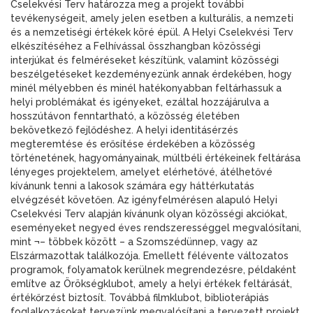
Cselekvési Terv határozza meg a projekt további
tevékenységeit, amely jelen esetben a kulturális, a nemzeti
és a nemzetiségi értékek köré épül. A Helyi Cselekvési Terv
elkészítéséhez a Felhívással összhangban közösségi
interjúkat és felméréseket készítünk, valamint közösségi
beszélgetéseket kezdeményezünk annak érdekében, hogy
minél mélyebben és minél hatékonyabban feltárhassuk a
helyi problémákat és igényeket, ezáltal hozzájárulva a
hosszútávon fenntartható, a közösség életében
bekövetkező fejlődéshez. A helyi identitásérzés
megteremtése és erősítése érdekében a közösség
történetének, hagyományainak, múltbéli értékeinek feltárása
lényeges projektelem, amelyet elérhetővé, átélhetővé
kívánunk tenni a lakosok számára egy háttérkutatás
elvégzését követően. Az igényfelmérésen alapuló Helyi
Cselekvési Terv alapján kívánunk olyan közösségi akciókat,
eseményeket negyed éves rendszerességgel megvalósítani,
mint ¬– többek között – a Szomszédünnep, vagy az
Elszármazottak találkozója. Emellett félévente változatos
programok, folyamatok kerülnek megrendezésre, példaként
említve az Örökségklubot, amely a helyi értékek feltárását,
értékőrzést biztosít. Továbbá filmklubot, biblioterápiás
foglalkozásokat tervezünk megvalósítani a tervezett projekt