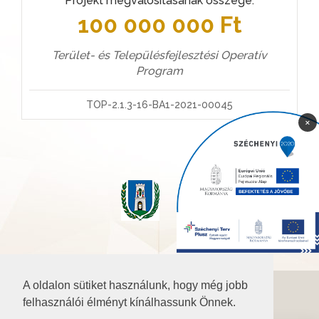
Projekt megvalósításának összege:
100 000 000 Ft
Terület- és Településfejlesztési Operatív
Program
TOP-2.1.3-16-BA1-2021-00045
×
A oldalon sütiket használunk, hogy még jobb
©2026 Baranya.hu
felhasználói élményt kínálhassunk Önnek.
Akadálymentesítési nyilatkozat