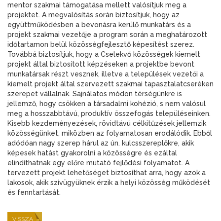
mentor szakmai támogatása mellett valósítjuk meg a
projektet. A megvalósítás során biztosítjuk, hogy az
együttműködésben a bevonásra kerülő munkatárs és a
projekt szakmai vezetője a program során a meghatározott
időtartamon belül közösségfejlesztő képesítést szerez.
Továbbá biztosítjuk, hogy a Cselekvő közösségek kiemelt
projekt által biztosított képzéseken a projektbe bevont
munkatársak részt vesznek, illetve a települések vezetői a
kiemelt projekt által szervezett szakmai tapasztalatcseréken
szerepet vállalnak. Sajnálatos módon térségünkre is
jellemző, hogy csökken a társadalmi kohézió, s nem valósul
meg a hosszabbtávú, produktív összefogás településeinken.
Kisebb kezdeményezések, rövidtávú célkitűzések jellemzik
közösségünket, miközben az folyamatosan erodálódik. Ebből
adódóan nagy szerep hárul az ún. kulcsszereplőkre, akik
képesek hatást gyakorolni a közösségre és ezáltal
elindíthatnak egy előre mutató fejlődési folyamatot. A
tervezett projekt lehetőséget biztosíthat arra, hogy azok a
lakosok, akik szívügyüknek érzik a helyi közösség működését
és fenntartását.
VISSZA