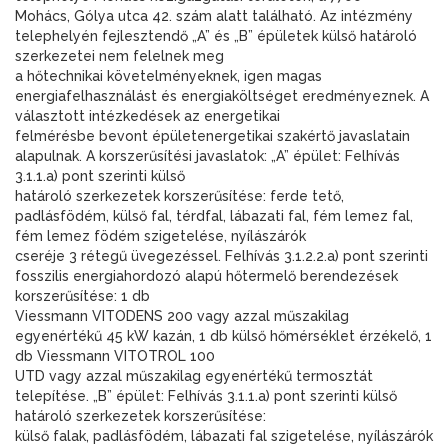
Mohács, Gólya utca 42. szám alatt található. Az intézmény
telephelyén fejlesztendő „A” és „B” épületek külső határoló
szerkezetei nem felelnek meg
a hőtechnikai követelményeknek, igen magas
energiafelhasználást és energiaköltséget eredményeznek. A
választott intézkedések az energetikai
felmérésbe bevont épületenergetikai szakértő javaslatain
alapulnak. A korszerűsítési javaslatok: „A” épület: Felhívás
3.1.1.a) pont szerinti külső
határoló szerkezetek korszerűsítése: ferde tető,
padlásfödém, külső fal, térdfal, lábazati fal, fém lemez fal,
fém lemez födém szigetelése, nyílászárók
cseréje 3 rétegű üvegezéssel. Felhívás 3.1.2.2.a) pont szerinti
fosszilis energiahordozó alapú hőtermelő berendezések
korszerűsítése: 1 db
Viessmann VITODENS 200 vagy azzal műszakilag
egyenértékű 45 kW kazán, 1 db külső hőmérséklet érzékelő, 1
db Viessmann VITOTROL 100
UTD vagy azzal műszakilag egyenértékű termosztát
telepítése. „B” épület: Felhívás 3.1.1.a) pont szerinti külső
határoló szerkezetek korszerűsítése:
külső falak, padlásfödém, lábazati fal szigetelése, nyílászárók