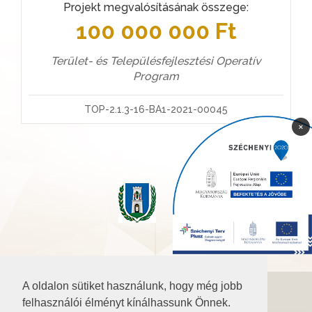
Projekt megvalósításának összege:
100 000 000 Ft
Terület- és Településfejlesztési Operatív
Program
TOP-2.1.3-16-BA1-2021-00045
×
A oldalon sütiket használunk, hogy még jobb
©2026 Baranya.hu
felhasználói élményt kínálhassunk Önnek.
Akadálymentesítési nyilatkozat