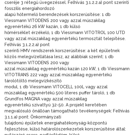
cseréje 3 rétegű üvegezéssel. Felhívás 3.1.2.2.a) pont szerinti
fosszilis energiahordozó
alapú hőtermelő berendezések korszerűsítése: 1 db
Viessmann VITODENS 200 vagy azzal műszakilag
egyenértékű 26 kW kazán, 1 db külső
hőmérséklet érzékelő, 1 db Viessmann VITOTROL 100 UTD
vagy azzal műszakilag egyenértékű termosztát telepítése.
Felhívás 3.1.2.2.a) pont
szerinti HMV rendszerek korszerűsítése: a két épületnek
közös melegvízellátása lesz, az alábbiak szerint: 1 db
Viessmann VITODENS 200 vagy
azzal műszakilag egyenértékű kazán 120 kW, 1 db Viessmann
VITOTRANS 222 vagy azzal műszakilag egyenértékű
tárolótöltő melegvízkészítő
modul, 1 db Viessmann VITOCELL 100L vagy azzal
műszakilag egyenértékű 500 literes puffer tároló, 1 db
Grundfos MAGNA vagy azzal műszakilag
egyenértékű szivattyú 32-50. A projekt keretében
megvalósuló önállóan támogatható tevékenységek: Felhívás
3.1.1.a) pont: Önkormányzati
tulajdonú épületek energiahatékonyság-központú
fejlesztése, külső határolószerkezetek korszerűsítése által: