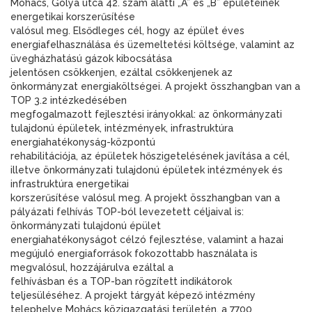
Mohács, Gólya utca 42. szám alatti „A” és „B” épületeinek
energetikai korszerűsítése
valósul meg. Elsődleges cél, hogy az épület éves
energiafelhasználása és üzemeltetési költsége, valamint az
üvegházhatású gázok kibocsátása
jelentősen csökkenjen, ezáltal csökkenjenek az
önkormányzat energiaköltségei. A projekt összhangban van a
TOP 3.2 intézkedésében
megfogalmazott fejlesztési irányokkal: az önkormányzati
tulajdonú épületek, intézmények, infrastruktúra
energiahatékonyság-központú
rehabilitációja, az épületek hőszigetelésének javítása a cél,
illetve önkormányzati tulajdonú épületek intézmények és
infrastruktúra energetikai
korszerűsítése valósul meg. A projekt összhangban van a
pályázati felhívás TOP-ból levezetett céljaival is:
önkormányzati tulajdonú épület
energiahatékonyságot célzó fejlesztése, valamint a hazai
megújuló energiaforrások fokozottabb használata is
megvalósul, hozzájárulva ezáltal a
felhívásban és a TOP-ban rögzített indikátorok
teljesüléséhez. A projekt tárgyát képező intézmény
telephelye Mohács közigazgatási területén, a 7700