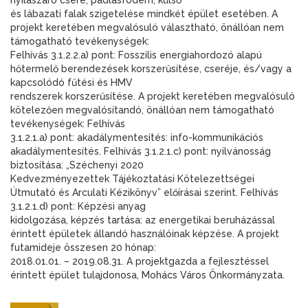
nyílászáró csere, padlásfödém, külső
és lábazati falak szigetelése mindkét épület esetében. A
projekt keretében megvalósuló választható, önállóan nem
támogatható tevékenységek:
Felhívás 3.1.2.2.a) pont: Fosszilis energiahordozó alapú
hőtermelő berendezések korszerűsítése, cseréje, és/vagy a
kapcsolódó fűtési és HMV
rendszerek korszerűsítése. A projekt keretében megvalósuló
kötelezően megvalósítandó, önállóan nem támogatható
tevékenységek: Felhívás
3.1.2.1.a) pont: akadálymentesítés: info-kommunikációs
akadálymentesítés. Felhívás 3.1.2.1.c) pont: nyilvánosság
biztosítása: „Széchenyi 2020
Kedvezményezettek Tájékoztatási Kötelezettségei
Útmutató és Arculati Kézikönyv” előírásai szerint. Felhívás
3.1.2.1.d) pont: Képzési anyag
kidolgozása, képzés tartása: az energetikai beruházással
érintett épületek állandó használóinak képzése. A projekt
futamideje összesen 20 hónap:
2018.01.01. – 2019.08.31. A projektgazda a fejlesztéssel
érintett épület tulajdonosa, Mohács Város Önkormányzata.