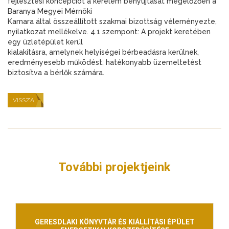
fejlesztési koncepciót a kérelem benyújtását megelőzően a
Baranya Megyei Mérnöki
Kamara által összeállított szakmai bizottság véleményezte,
nyilatkozat mellékelve. 4.1 szempont: A projekt keretében
egy üzletépület kerül
kialakításra, amelynek helyiségei bérbeadásra kerülnek,
eredményesebb működést, hatékonyabb üzemeltetést
biztosítva a bérlők számára.
VISSZA
További projektjeink
GERESDLAKI KÖNYVTÁR ÉS KIÁLLÍTÁSI ÉPÜLET