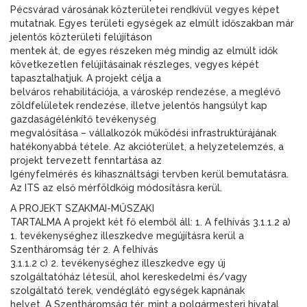
Pécsvárad városának közterületei rendkívül vegyes képet
mutatnak. Egyes területi egységek az elmúlt időszakban már
jelentős közterületi felújításon
mentek át, de egyes részeken még mindig az elmúlt idők
következetlen felújításainak részleges, vegyes képét
tapasztalhatjuk. A projekt célja a
belváros rehabilitációja, a városkép rendezése, a meglévő
zöldfelületek rendezése, illetve jelentős hangsúlyt kap
gazdaságélénkítő tevékenység
megvalósítása – vállalkozók működési infrastruktúrájának
hatékonyabbá tétele. Az akcióterület, a helyzetelemzés, a
projekt tervezett fenntartása az
Igényfelmérés és kihasználtsági tervben kerül bemutatásra.
Az ITS az első mérföldkőig módosításra kerül.
A PROJEKT SZAKMAI-MŰSZAKI
TARTALMA A projekt két fő elemből áll: 1. A felhívás 3.1.1.2 a)
1. tevékenységhez illeszkedve megújításra kerül a
Szentháromság tér 2. A felhívás
3.1.1.2 c) 2. tevékenységhez illeszkedve egy új
szolgáltatóház létesül, ahol kereskedelmi és/vagy
szolgáltató terek, vendéglátó egységek kapnának
helyet. A Szentháromság tér, mint a polgármesteri hivatal