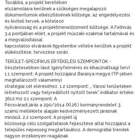
Továbbá, a projekt keretében
elszámolásra kerülnek a szükséges megalapozó
dokumentumok elkészítésének költsége, az engedélyezési
és kiviteli tervek, a kötelező
nyilvánosság és a projektmenedzsment költsége. A Felhívás
3.4 pontjában előírt, a projekt műszaki-szakmai tartalmával és
a megvalósítással
kapcsolatos elvárások figyelembe vételre kerültek a projekt
előkészítése, tervezése során.
TERÜLET-SPECIFIKUS ÉRTÉKELÉSI SZEMPONTOK -
(részletesebben lásd: Igényfelmérés és kihasználtsági terv)
1.1 szempont: A projekt hozzájárul Baranya megye ITP-jében
meghatározott valamennyi
stratégiai cél eléréséhez. 1.2 szempont: „ Városi területeken
létrehozott vagy helyreállított nyitott terek” indikátor értéke:
3612 m2 2.1 szempont: A
Pécsváradi járás a 290/2014 (XI.26.) kormányrendelet 3.
számú melléklete alapján kedvezményezett járásnak
minősül. 2.2 szempont: A projekt új
közösségi célú szolgáltatások fejlesztése által hozzájárul a
település népesség megtartásához. A demográfiai trendek
nagyon érzékenyen reagálnak