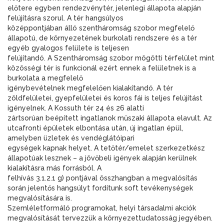
előtere egyben rendezvénytér, jelenlegi állapota alapján
felújításra szorul. A tér hangsúlyos
középpontjában álló szentháromság szobor megfelelő
állapotú, de környezetének burkolati rendszere és a tér
egyéb gyalogos felülete is teljesen
felújítandó. A Szentháromság szobor mögötti térfelület mint
közösségi tér is funkcionál ezért ennek a felületnek is a
burkolata a megfelelő
igénybevételnek megfelelően kialakítandó. A tér
zöldfelületei, gyepfelületei és koros fái is teljes felújítást
igényelnek. A Kossuth tér 24 és 26 alatti
zártsorúan beépített ingatlanok műszaki állapota elavult. Az
utcafronti épületek elbontása után, új ingatlan épül,
amelyben üzletek és vendéglátóipari
egységek kapnak helyet. A tetőtér/emelet szerkezetkész
állapotúak lesznek – a jövőbeli igények alapján kerülnek
kialakításra más forrásból. A
felhívás 3.1.2.1 g) pontjával összhangban a megvalósítás
során jelentős hangsúlyt fordítunk soft tevékenységek
megvalósítására is.
Szemléletformáló programokat, helyi társadalmi akciók
megvalósítását tervezzük a környezettudatosság jegyében.