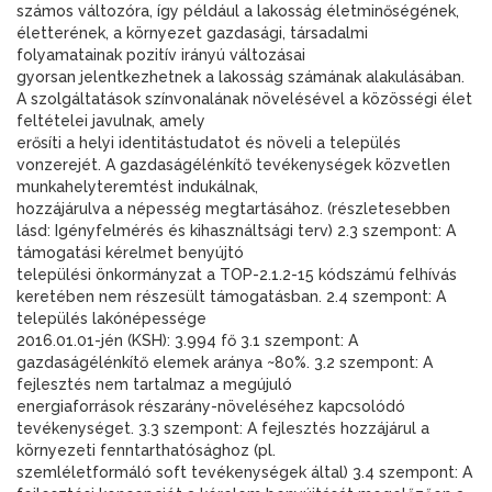
számos változóra, így például a lakosság életminőségének,
életterének, a környezet gazdasági, társadalmi
folyamatainak pozitív irányú változásai
gyorsan jelentkezhetnek a lakosság számának alakulásában.
A szolgáltatások színvonalának növelésével a közösségi élet
feltételei javulnak, amely
erősíti a helyi identitástudatot és növeli a település
vonzerejét. A gazdaságélénkítő tevékenységek közvetlen
munkahelyteremtést indukálnak,
hozzájárulva a népesség megtartásához. (részletesebben
lásd: Igényfelmérés és kihasználtsági terv) 2.3 szempont: A
támogatási kérelmet benyújtó
települési önkormányzat a TOP-2.1.2-15 kódszámú felhívás
keretében nem részesült támogatásban. 2.4 szempont: A
település lakónépessége
2016.01.01-jén (KSH): 3.994 fő 3.1 szempont: A
gazdaságélénkítő elemek aránya ~80%. 3.2 szempont: A
fejlesztés nem tartalmaz a megújuló
energiaforrások részarány-növeléséhez kapcsolódó
tevékenységet. 3.3 szempont: A fejlesztés hozzájárul a
környezeti fenntarthatósághoz (pl.
szemléletformáló soft tevékenységek által) 3.4 szempont: A