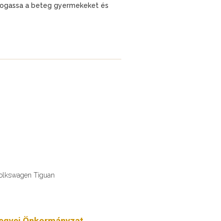
mogassa a beteg gyermekeket és
Volkswagen Tiguan
egyei Önkormányzat