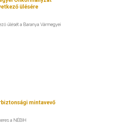
etkező ülésére
kező ülését a Baranya Vármegyei
erbiztonsági mintavevő
 keres a NÉBIH