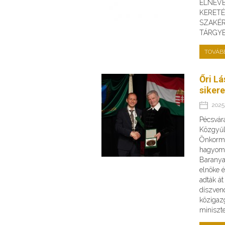
ELNEV
KERET
SZAKÉR
TÁRGY
TOVÁB
Őri Lá
siker
2025.
Pécsvár
Közgyűl
Önkormá
hagyomá
Barany
elnöke 
adták át
díszven
közigazg
miniszte