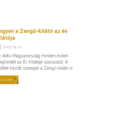
egyen a Zengő-kilátó az év
ilátója
2025. 09. 22.
 Aktív Magyarország minden évben
ghirdeti az Év Kilátója szavazást. A
löltek között szerepel a Zengő-kilátó is.
TOVÁBB