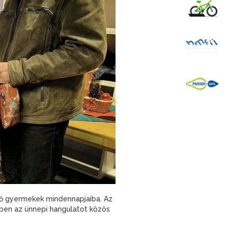
K
B
P
vő gyermekek mindennapjaiba. Az
zben az ünnepi hangulatot közös