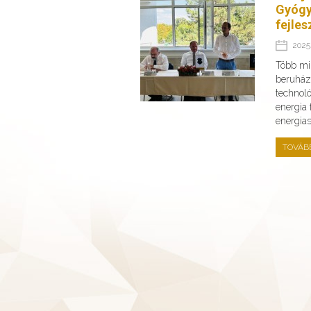
Gyógy
fejles
2025.
Több min
beruház
technoló
energia
energia
TOVÁB