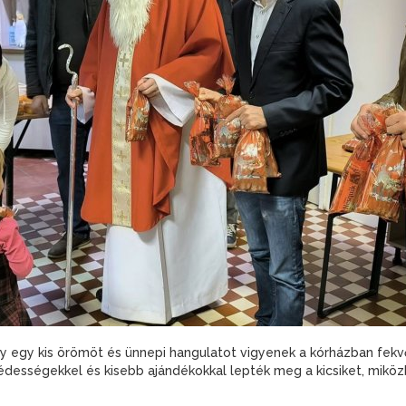
y egy kis örömöt és ünnepi hangulatot vigyenek a kórházban fek
 édességekkel és kisebb ajándékokkal lepték meg a kicsiket, mikö