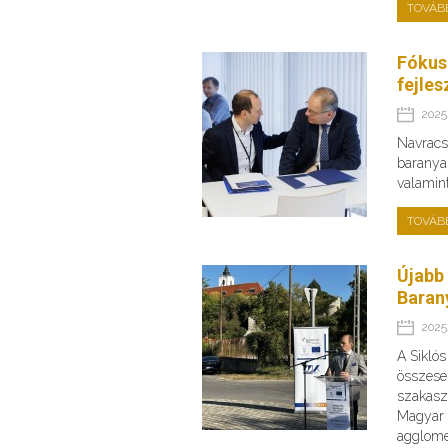
TOVÁB
Fókus
fejles
2025.
Navracsi
baranyai
valamin
TOVÁB
Újabb
Baran
2025.
A Sikló
összese
szakaszo
Magyar 
agglome