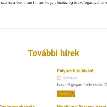
 számára kiemelten fontos, hogy a közösség összefogásával tá
További hírek
Pályázati felhívás!
2026. 07. 29.
Használt gépjármű értékesítése 
TOVÁBB
Csaba megkezdte
Meghívó a Baranya Várm