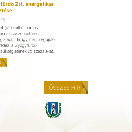
fürdő Zrt. energetikai
ztése.
 09. 16.
t 300 millió forintos
ásnak köszönhetően új
gia épült ki, így már megújuló
 fedezi a Gyógyfürdő
szükségletének 20 százalékát.
B
ÖSSZES HÍR