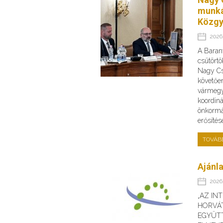
munká
Közgy
2026.
A Baran
csütörtö
Nagy Cs
követőe
vármegye
koordin
önkormá
erősíté
TOVÁB
Ajánla
2026.
„AZ IN
HORVÁ
EGYÜT