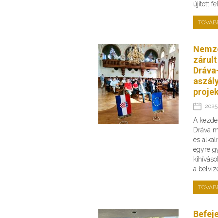
újított 
TOVÁB
Nemze
zárult
Dráva-
aszály
proje
2025.
A kezde
Dráva me
és alka
egyre g
kihíváso
a belvi
TOVÁB
Befej