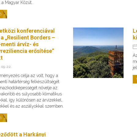
fel a Magyar Közút.
B
tközi konferenciával
L
 a „Resilient Borders –
k
menti árvíz- és
reziliencia erősítése”
Az
kt
me
 09. 22.
je
ményezés célja az volt, hogy a
nti határtérség felkészültségét
lmazkodóképességét növelje az
yakoribb és súlyosabb klimatikus
kkal, így különösen az árvizekkel,
zekkel és az aszályokkal szemben.
B
eződött a Harkányi