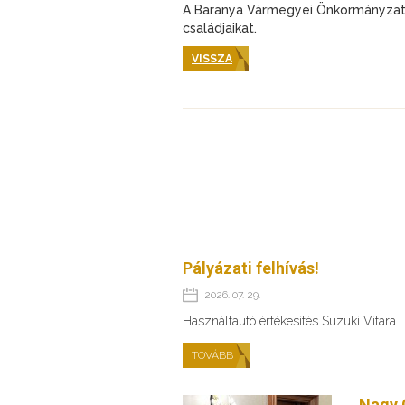
A Baranya Vármegyei Önkormányzat
családjaikat.
VISSZA
Pályázati felhívás!
2026. 07. 29.
Használtautó értékesítés Suzuki Vitara
TOVÁBB
Nagy 