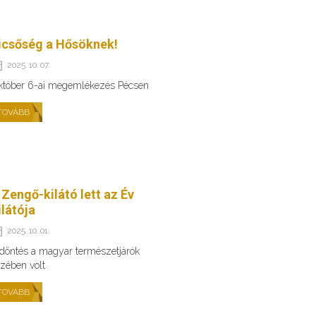
icsőség a Hősöknek!
2025. 10. 07.
któber 6-ai megemlékezés Pécsen
TOVÁBB
 Zengő-kilátó lett az Év
ilátója
2025. 10. 01.
döntés a magyar természetjárók
zében volt.
TOVÁBB