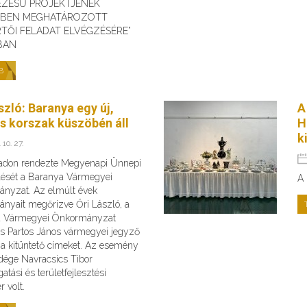
EZÉSŰ PROJEKTJÉNEK
ÉBEN MEGHATÁROZOTT
TŐI FELADAT ELVÉGZÉSÉRE”
BAN
B
szló: Baranya egy új,
A
es korszak küszöbén áll
H
k
 10. 27.
adon rendezte Megyenapi Ünnepi
ését a Baranya Vármegyei
A 
nyzat. Az elmúlt évek
nyait megőrizve Őri László, a
a Vármegyei Önkormányzat
és Partos János vármegyei jegyző
 a kitüntető címeket. Az esemény
dége Navracsics Tibor
atási és területfejlesztési
r volt.