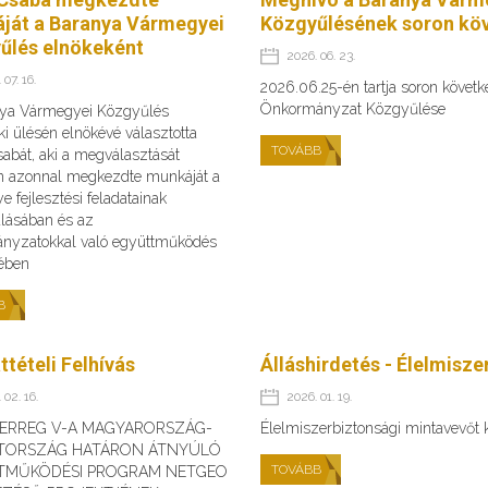
ját a Baranya Vármegyei
Közgyűlésének soron köv
űlés elnökeként
2026. 06. 23.
 07. 16.
2026.06.25-én tartja soron követ
Önkormányzat Közgyűlése
ya Vármegyei Közgyűlés
ki ülésén elnökévé választotta
TOVÁBB
abát, aki a megválasztását
n azonnal megkezdte munkáját a
 fejlesztési feladatainak
álásában és az
nyzatokkal való együttműködés
sében
B
ttételi Felhívás
Álláshirdetés - Élelmisz
 02. 16.
2026. 01. 19.
TERREG V-A MAGYARORSZÁG-
Élelmiszerbiztonsági mintavevőt
TORSZÁG HATÁRON ÁTNYÚLÓ
TOVÁBB
TMŰKÖDÉSI PROGRAM NETGEO