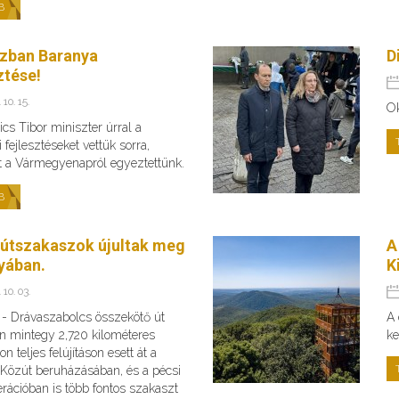
B
zban Baranya
D
ztése!
 10. 15.
O
cs Tibor miniszter úrral a
 fejlesztéseket vettük sorra,
t a Vármegyenapról egyeztettünk.
B
 útszakaszok újultak meg
A
yában.
K
 10. 03.
s - Drávaszabolcs összekötő út
A 
n mintegy 2,720 kilométeres
ke
n teljes felújításon esett át a
Közút beruházásában, és a pécsi
rációban is több fontos szakaszt