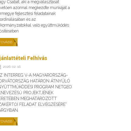
gy Csabát, aki a megválasztását
vetően azonnal megkezdte munkáját a
rmegye fejlesztési feladatainak
ordinálásában és az
kormányzatokkal való együttműködés
ősítésében
TOVÁBB
jánlattételi Felhívás
2026. 02. 16.
AZ INTERREG V-A MAGYARORSZÁG-
ORVÁTORSZÁG HATÁRON ÁTNYÚLÓ
GYÜTTMŰKÖDÉSI PROGRAM NETGEO
LNEVEZÉSŰ PROJEKTJÉNEK
ERETÉBEN MEGHATÁROZOTT
ZAKÉRTŐI FELADAT ELVÉGZÉSÉRE”
ÁRGYBAN
TOVÁBB