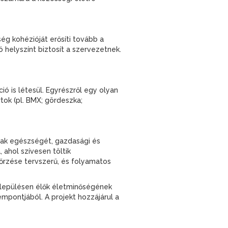
sség kohézióját erősíti tovább a
ló helyszínt biztosít a szervezetnek.
ió is létesül. Egyrészről egy olyan
tok (pl. BMX; gördeszka;
ának egészségét, gazdasági és
 ahol szívesen töltik
gőrzése tervszerű, és folyamatos
elepülésen élők életminőségének
empontjából. A projekt hozzájárul a