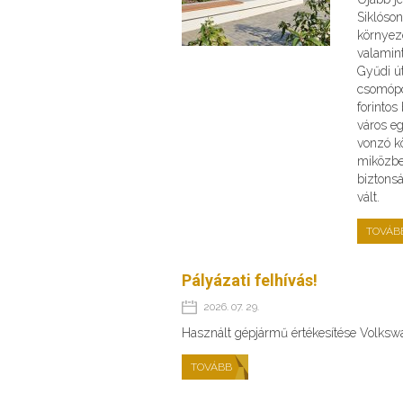
Siklóson
környeze
valamint
Gyűdi ú
csomópo
forinto
város e
vonzó kö
miközbe
biztons
vált.
TOVÁB
Pályázati felhívás!
2026. 07. 29.
Használt gépjármű értékesítése Volks
TOVÁBB