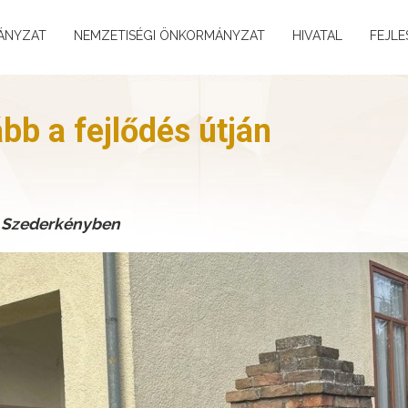
ÁNYZAT
NEMZETISÉGI ÖNKORMÁNYZAT
HIVATAL
FEJLE
bb a fejlődés útján
ra Szederkényben