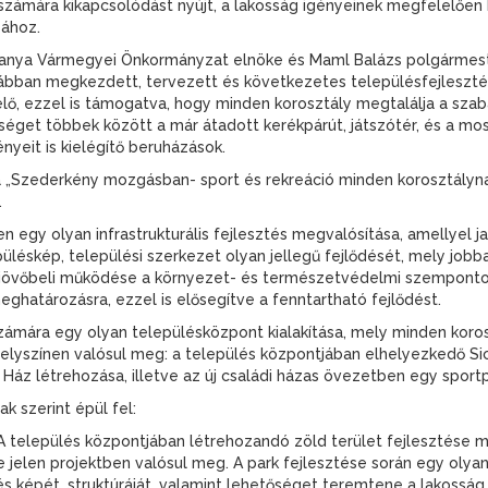
 számára kikapcsolódást nyújt, a lakosság igényeinek megfelelően k
sához.
Baranya Vármegyei Önkormányzat elnöke és Maml Balázs polgármes
rábban megkezdett, tervezett és következetes településfejlesztés
elő, ezzel is támogatva, hogy minden korosztály megtalálja a sza
séget többek között a már átadott kerékpárút, játszótér, és a mos
nyeit is kielégítő beruházások.
zederkény mozgásban- sport és rekreáció minden korosztálynak” 
.
 egy olyan infrastrukturális fejlesztés megvalósítása, amellyel ja
epüléskép, települési szerkezet olyan jellegű fejlődését, mely jobb
jövőbeli működése a környezet- és természetvédelmi szempontok
eghatározásra, ezzel is elősegítve a fenntartható fejlődést.
számára egy olyan településközpont kialakítása, mely minden koro
elyszínen valósul meg: a település központjában elhelyezkedő Sica
i Ház létrehozása, illetve az új családi házas övezetben egy sport
k szerint épül fel:
. A település központjában létrehozandó zöld terület fejlesztése m
elen projektben valósul meg. A park fejlesztése során egy olyan k
lés képét, struktúráját, valamint lehetőséget teremtene a lakossá