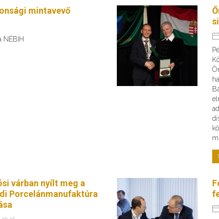
tonsági mintavevő
Ő
s
 a NÉBIH
Pé
Kö
Ön
ha
B
el
ad
dí
kö
mi
ósi várban nyílt meg a
F
di Porcelánmanufaktúra
f
tása
 10. 15.