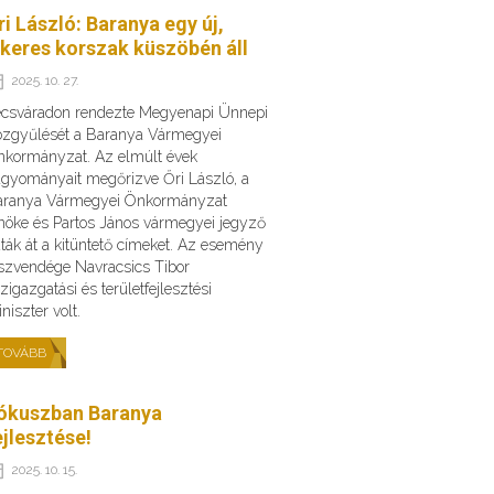
ri László: Baranya egy új,
ikeres korszak küszöbén áll
2025. 10. 27.
csváradon rendezte Megyenapi Ünnepi
zgyűlését a Baranya Vármegyei
kormányzat. Az elmúlt évek
gyományait megőrizve Őri László, a
aranya Vármegyei Önkormányzat
nöke és Partos János vármegyei jegyző
ták át a kitüntető címeket. Az esemény
szvendége Navracsics Tibor
zigazgatási és területfejlesztési
niszter volt.
TOVÁBB
ókuszban Baranya
ejlesztése!
2025. 10. 15.