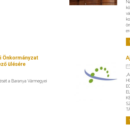
Na
kö
vá
ko
ön
er
i Önkormányzat
A
ző ülésére
„
H
ülését a Baranya Vármegyei
E
E
K
S
T