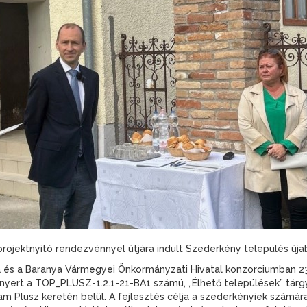
rojektnyitó rendezvénnyel útjára indult Szederkény település úja
s a Baranya Vármegyei Önkormányzati Hivatal konzorciumban 239,
nyert a TOP_PLUSZ-1.2.1-21-BA1 számú, „Élhető települések” tárgyú
am Plusz keretén belül. A fejlesztés célja a szederkényiek számá