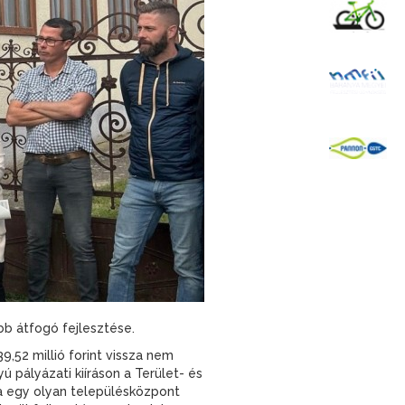
K
B
P
bb átfogó fejlesztése.
52 millió forint vissza nem
 pályázati kiíráson a Terület- és
ra egy olyan településközpont