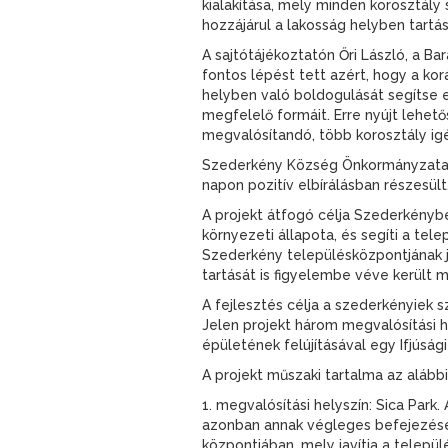
kialakítása, mely minden korosztály
hozzájárul a lakosság helyben tartá
A sajtótájékoztatón Őri László, a 
fontos lépést tett azért, hogy a ko
helyben való boldogulását segítse 
megfelelő formáit. Erre nyújt lehető
megvalósítandó, több korosztály igé
Szederkény Község Önkormányzata „S
napon pozitív elbírálásban részesült
A projekt átfogó célja Szederkényben
környezeti állapota, és segíti a tel
Szederkény településközpontjának 
tartását is figyelembe véve került m
A fejlesztés célja a szederkényiek 
Jelen projekt három megvalósítási h
épületének felújításával egy Ifjúság
A projekt műszaki tartalma az alábbia
1. megvalósítási helyszín: Sica Park
azonban annak végleges befejezése j
központjában, mely javítja a telepü