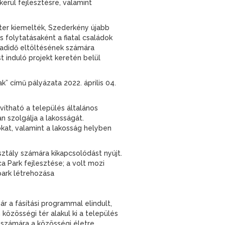
erül fejlesztésre, valamint
ter kiemelték, Szederkény újabb
 folytatásaként a fiatal családok
badidő eltöltésének számára
t induló projekt keretén belül
című pályázata 2022. április 04.
vítható a település általános
an szolgálja a lakosságát.
at, valamint a lakosság helyben
sztály számára kikapcsolódást nyújt.
 Park fejlesztése; a volt mozi
park létrehozása
ár a fásítási programmal elindult,
özösségi tér alakul ki a település
g számára a közösségi életre