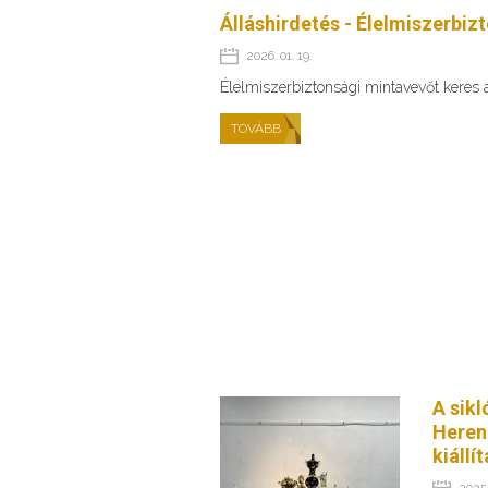
Álláshirdetés - Élelmiszerbiz
2026. 01. 19.
Élelmiszerbiztonsági mintavevőt keres
TOVÁBB
A sikl
Heren
kiállí
2025.