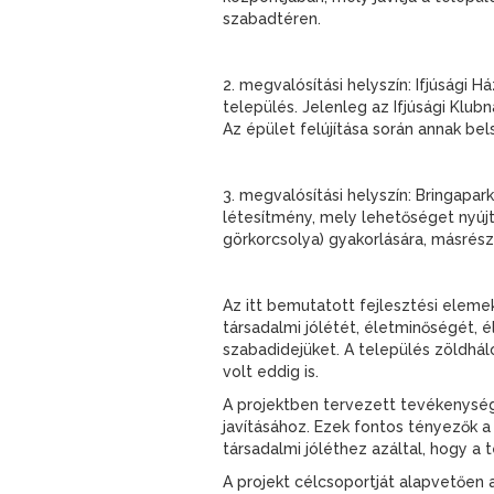
szabadtéren.
2. megvalósítási helyszín: Ifjúsági H
település. Jelenleg az Ifjúsági Klubn
Az épület felújítása során annak bel
3. megvalósítási helyszín: Bringapar
létesítmény, mely lehetőséget nyújt
görkorcsolya) gyakorlására, másrész
Az itt bemutatott fejlesztési eleme
társadalmi jólétét, életminőségét, 
szabadidejüket. A település zöldhál
volt eddig is.
A projektben tervezett tevékenység
javításához. Ezek fontos tényezők a 
társadalmi jóléthez azáltal, hogy a
A projekt célcsoportját alapvetően a