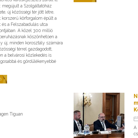
: megújult a Szolgáltatóház
te, új közösségi tér jött létre,
 korszerű körforgalom épült a
t és a Felszabadulás utca
ntjában. A közel 300 millió
s beruházásnak köszönhetően a
gy új, minden korosztály számára
zösségi térrel gazdagodott,
n a belvárosi közlekedés is
ágosabbá és gördülékenyebbé
B
N
m
K
wagen Tiguan
A
cs