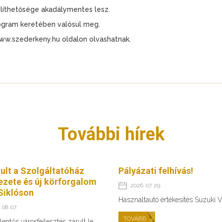
elíthetősége akadálymentes lesz.
rogram keretében valósul meg.
www.szederkeny.hu oldalon olvashatnak.
További hírek
ult a Szolgáltatóház
Pályázati felhívás!
ezete és új körforgalom
2026. 07. 29.
Siklóson
Használtautó értékesítés Suzuki V
 08. 07.
TOVÁBB
lentős városfejlesztés zárult le