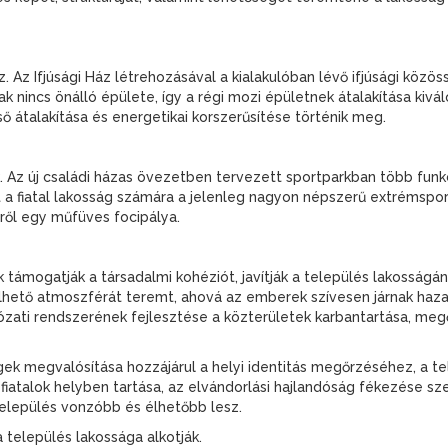
áz. Az Ifjúsági Ház létrehozásával a kialakulóban lévő ifjúsági közö
ak nincs önálló épülete, így a régi mozi épületnek átalakítása kivá
ső átalakítása és energetikai korszerűsítése történik meg.
k. Az új családi házas övezetben tervezett sportparkban több funkc
 a fiatal lakosság számára a jelenleg nagyon népszerű extrémspor
ről egy műfüves focipálya.
k támogatják a társadalmi kohéziót, javítják a település lakosság
élhető atmoszférát teremt, ahová az emberek szívesen járnak haza,
ózati rendszerének fejlesztése a közterületek karbantartása, me
ek megvalósítása hozzájárul a helyi identitás megőrzéséhez, a t
fiatalok helyben tartása, az elvándorlási hajlandóság fékezése sz
 település vonzóbb és élhetőbb lesz.
 település lakossága alkotják.