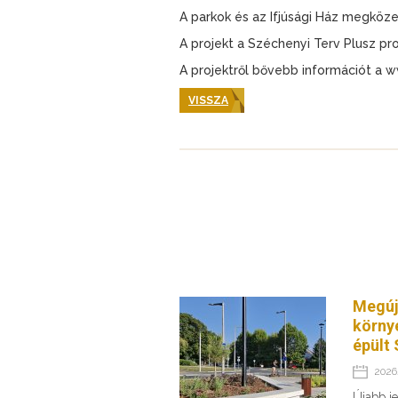
A parkok és az Ifjúsági Ház megköz
A projekt a Széchenyi Terv Plusz p
A projektről bővebb információt a 
VISSZA
Megúj
körny
épült 
2026.
Újabb je