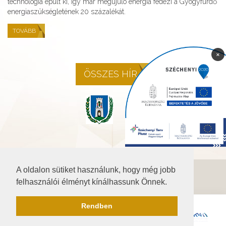
technológia épült ki, így már megújuló energia fedezi a Gyógyfürdő
energiaszükségletének 20 százalékát.
TOVÁBB
×
ÖSSZES HÍR
A oldalon sütiket használunk, hogy még jobb
©2026 Baranya.hu
felhasználói élményt kínálhassunk Önnek.
Akadálymentesítési nyilatkozat
Rendben