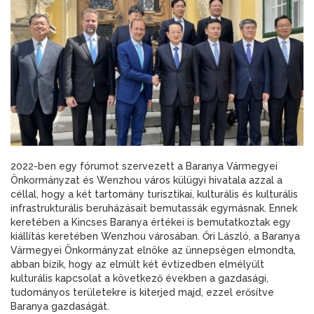
2022-ben egy fórumot szervezett a Baranya Vármegyei
Önkormányzat és Wenzhou város külügyi hivatala azzal a
céllal, hogy a két tartomány turisztikai, kulturális és kulturális
infrastrukturális beruházásait bemutassák egymásnak. Ennek
keretében a Kincses Baranya értékei is bemutatkoztak egy
kiállítás keretében Wenzhou városában. Őri László, a Baranya
Vármegyei Önkormányzat elnöke az ünnepségen elmondta,
abban bízik, hogy az elmúlt két évtizedben elmélyült
kulturális kapcsolat a következő években a gazdasági,
tudományos területekre is kiterjed majd, ezzel erősítve
Baranya gazdaságát.