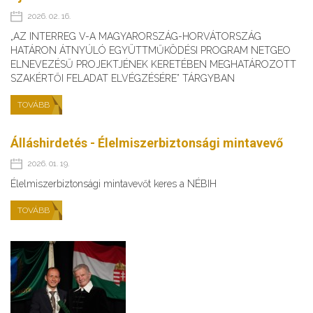
2026. 02. 16.
„AZ INTERREG V-A MAGYARORSZÁG-HORVÁTORSZÁG
HATÁRON ÁTNYÚLÓ EGYÜTTMŰKÖDÉSI PROGRAM NETGEO
ELNEVEZÉSŰ PROJEKTJÉNEK KERETÉBEN MEGHATÁROZOTT
SZAKÉRTŐI FELADAT ELVÉGZÉSÉRE” TÁRGYBAN
TOVÁBB
Álláshirdetés - Élelmiszerbiztonsági mintavevő
2026. 01. 19.
Élelmiszerbiztonsági mintavevőt keres a NÉBIH
TOVÁBB