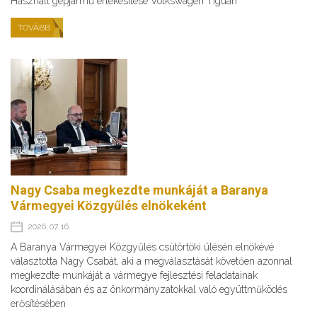
Használt gépjármű értékesítése Volkswagen Tiguan
TOVÁBB
Nagy Csaba megkezdte munkáját a Baranya
Vármegyei Közgyűlés elnökeként
2026. 07. 16.
A Baranya Vármegyei Közgyűlés csütörtöki ülésén elnökévé
választotta Nagy Csabát, aki a megválasztását követően azonnal
megkezdte munkáját a vármegye fejlesztési feladatainak
koordinálásában és az önkormányzatokkal való együttműködés
erősítésében