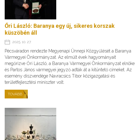
Őri László: Baranya egy új, sikeres korszak
küszöbén áll
2025. 10. 27.
Pécsváradon rendezte Megyenapi Ünnepi Közgyűlését a Baranya
Vármegyei Önkormányzat. Az elmúlt évek hagyományait
megőrizve Őri László, a Baranya Vármegyei Önkormányzat elnöke
és Partos János vármegyei jegyző adták át a kitüntető címeket. Az
esemény díszvendége Navracsics Tibor közigazgatási és
területfejlesztési miniszter volt.
TOVÁBB