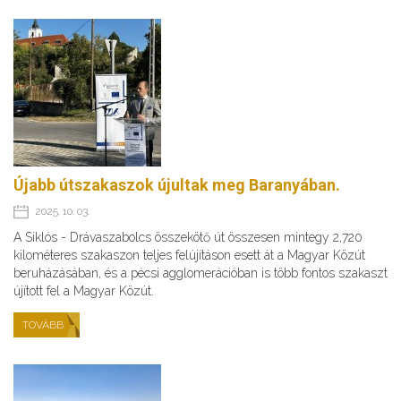
Újabb útszakaszok újultak meg Baranyában.
2025. 10. 03.
A Siklós - Drávaszabolcs összekötő út összesen mintegy 2,720
kilométeres szakaszon teljes felújításon esett át a Magyar Közút
beruházásában, és a pécsi agglomerációban is több fontos szakaszt
újított fel a Magyar Közút.
TOVÁBB