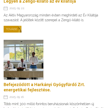
Legyen a Zengő-kilátó az év kilátója
2025. 09. 22.
Az Aktív Magyarország minden évben meghirdeti az Év Kilátója
szavazást. A jelöltek között szerepel a Zengő-kilátó is.
TOVÁBB
Befejeződött a Harkányi Gyógyfürdő Zrt.
energetikai fejlesztése.
2025. 09. 16.
Több mint 300 millió forintos beruházásnak köszönhetően új