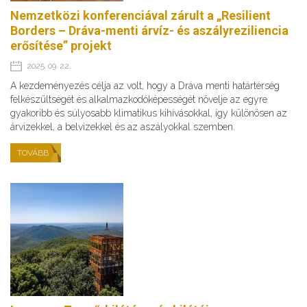
Nemzetközi konferenciával zárult a „Resilient
Borders – Dráva-menti árvíz- és aszályreziliencia
erősítése” projekt
2025. 09. 22.
A kezdeményezés célja az volt, hogy a Dráva menti határtérség
felkészültségét és alkalmazkodóképességét növelje az egyre
gyakoribb és súlyosabb klimatikus kihívásokkal, így különösen az
árvizekkel, a belvizekkel és az aszályokkal szemben.
TOVÁBB