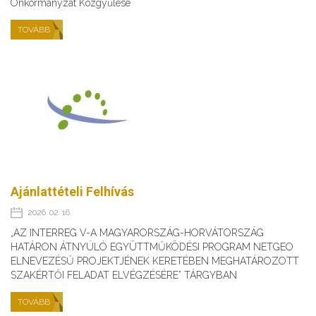
Önkormányzat Közgyűlése
TOVÁBB
Ajánlattételi Felhívás
2026. 02. 16.
„AZ INTERREG V-A MAGYARORSZÁG-HORVÁTORSZÁG
HATÁRON ÁTNYÚLÓ EGYÜTTMŰKÖDÉSI PROGRAM NETGEO
ELNEVEZÉSŰ PROJEKTJÉNEK KERETÉBEN MEGHATÁROZOTT
SZAKÉRTŐI FELADAT ELVÉGZÉSÉRE” TÁRGYBAN
TOVÁBB