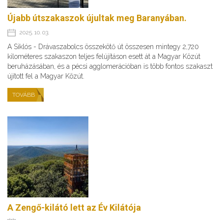
Újabb útszakaszok újultak meg Baranyában.
2025. 10. 03.
A Siklós - Drávaszabolcs összekötő út összesen mintegy 2,720
kilométeres szakaszon teljes felújításon esett át a Magyar Közút
beruházásában, és a pécsi agglomerációban is több fontos szakaszt
újított fel a Magyar Közút.
TOVÁBB
A Zengő-kilátó lett az Év Kilátója