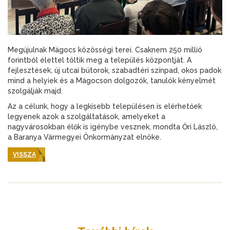
Megújulnak Mágocs közösségi terei. Csaknem 250 millió
forintból élettel töltik meg a település központját. A
fejlesztések, új utcai bútorok, szabadtéri színpad, okos padok
mind a helyiek és a Mágocson dolgozók, tanulók kényelmét
szolgálják majd.
Az a célunk, hogy a legkisebb településen is elérhetőek
legyenek azok a szolgáltatások, amelyeket a
nagyvárosokban élők is igénybe vesznek, mondta Őri László,
a Baranya Vármegyei Önkormányzat elnöke.
VISSZA