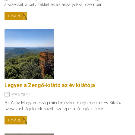
árvizekkel, a belvizekkel és az aszályokkal szemben.
TOVÁBB
Legyen a Zengő-kilátó az év kilátója
2025. 09. 22.
Az Aktív Magyarország minden évben meghirdeti az Év Kilátója
szavazást. A jelöltek között szerepel a Zengő-kilátó is.
TOVÁBB