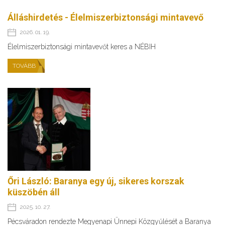
Álláshirdetés - Élelmiszerbiztonsági mintavevő
2026. 01. 19.
Élelmiszerbiztonsági mintavevőt keres a NÉBIH
TOVÁBB
Őri László: Baranya egy új, sikeres korszak
küszöbén áll
2025. 10. 27.
Pécsváradon rendezte Megyenapi Ünnepi Közgyűlését a Baranya