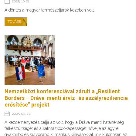
2025. 10. 01.
A döntés a magyar természetjárók kezében volt.
TOVÁBB
Nemzetközi konferenciával zárult a „Resilient
Borders – Dráva-menti árvíz- és aszályreziliencia
erősítése” projekt
2025. 09. 22.
A kezdeményezés célja az volt, hogy a Dráva menti határtérség
felkészültségét és alkalmazkodóképességét növelje az egyre
gyakoribb és súlyosabb klimatikus kihívásokkal, így különösen az