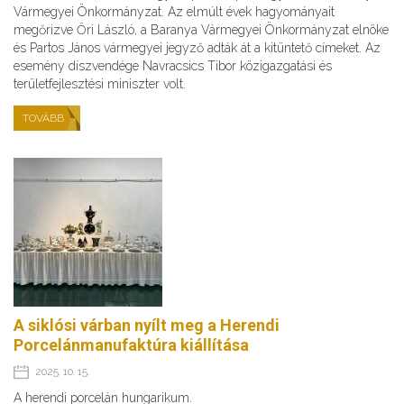
Vármegyei Önkormányzat. Az elmúlt évek hagyományait
megőrizve Őri László, a Baranya Vármegyei Önkormányzat elnöke
és Partos János vármegyei jegyző adták át a kitüntető címeket. Az
esemény díszvendége Navracsics Tibor közigazgatási és
területfejlesztési miniszter volt.
TOVÁBB
A siklósi várban nyílt meg a Herendi
Porcelánmanufaktúra kiállítása
2025. 10. 15.
A herendi porcelán hungarikum.