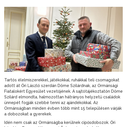
Tartós élelmiszerekkel, játékokkal, ruhákkal teli csomagokat
adott át Őri László szerdán Döme Szilárdnak, az Ormánsági
Fiatalokért Egyesület vezetőjének. A sajtótájékoztatón Döme
Szilárd elmondta, halmozottan hátrányos helyzetű családok
ünnepét fogják szebbé tenni az ajándékokkal. Az
Ormánságban minden évben több mint 15 településen várják
a dobozokat a gyerekek.
Idén nem csak az Ormánságba kerülnek cipősdobozok. Őri