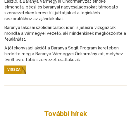
László, a Baranya Vármegyei Önkormányzat elnöke
elmondta, pécsi és baranyai nagycsaládosokat támogató
szervezeteken keresztül juttatják el a leginkább
rászorulókhoz az ajándékokat.
Baranya lakosai szolidaritásból idén is jelesre vizsgáztak,
mondta a vármegyei vezető, aki mindenkinek megköszönte a
felajánlást.
A jótékonysági akciót a Baranya Segít Program keretében
hirdette meg a Baranya Vármegyei Önkormányzat, melyhez
évről évre több szervezet csatlakozik.
VISSZA
További hírek