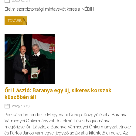
2026. 01. 19.
Élelmiszerbiztonsági mintavevőt keres a NÉBIH
TOVÁBB
Őri László: Baranya egy új, sikeres korszak
küszöbén áll
2025. 10. 27.
Pécsváradon rendezte Megyenapi Ünnepi Közgyűlését a Baranya
Vármegyei Önkormányzat. Az elmúlt évek hagyományait
megőrizve Őri László, a Baranya Vármegyei Önkormányzat elnöke
és Partos János vármegyei jegyző adták át a kitüntető címeket. Az