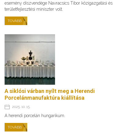
esemény díszvendége Navracsics Tibor közigazgatási és
területfejlesztési miniszter volt.
TOVÁBB
A siklósi várban nyílt meg a Herendi
Porcelánmanufaktúra kiállítása
2025. 10. 15.
A herendi porcelán hungarikum.
TOVÁBB