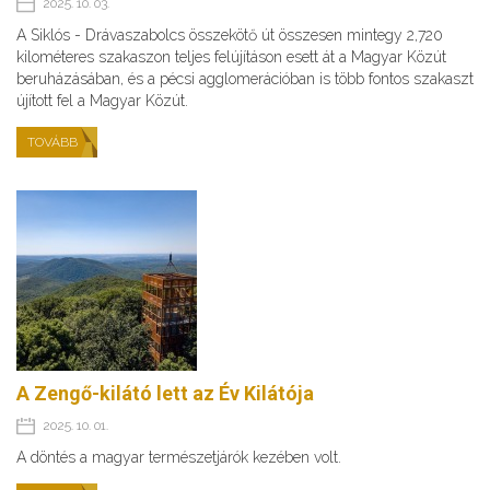
2025. 10. 03.
A Siklós - Drávaszabolcs összekötő út összesen mintegy 2,720
kilométeres szakaszon teljes felújításon esett át a Magyar Közút
beruházásában, és a pécsi agglomerációban is több fontos szakaszt
újított fel a Magyar Közút.
TOVÁBB
A Zengő-kilátó lett az Év Kilátója
2025. 10. 01.
A döntés a magyar természetjárók kezében volt.