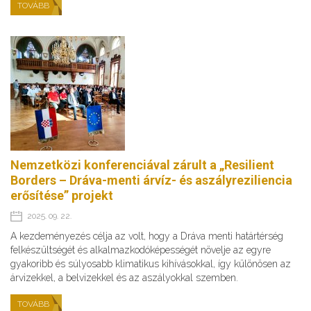
TOVÁBB
Nemzetközi konferenciával zárult a „Resilient
Borders – Dráva-menti árvíz- és aszályreziliencia
erősítése” projekt
2025. 09. 22.
A kezdeményezés célja az volt, hogy a Dráva menti határtérség
felkészültségét és alkalmazkodóképességét növelje az egyre
gyakoribb és súlyosabb klimatikus kihívásokkal, így különösen az
árvizekkel, a belvizekkel és az aszályokkal szemben.
TOVÁBB