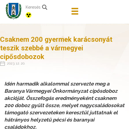
Keresés
Csaknem 200 gyermek karácsonyát
teszik szebbé a vármegyei
cipősdobozok
2023. 12. 20.
Idén harmadik alkalommal szervezte meg a
Baranya Vármegyei Önkormányzat cipősdoboz
akcióját. Összefogás eredményeként csaknem
200 doboz gyűlt össze, melyet nagycsaládosokat
támogató szervezeteken keresztül juttatnak el
hátrányos helyzetű pécsi és baranyai
családokhoz.