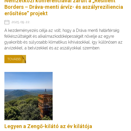
Nemzetközi konferenciával zárult a „Resilient
Borders – Dráva-menti árvíz- és aszályreziliencia
erősítése” projekt
2025. 09. 22.
A kezdeményezés célja az volt, hogy a Dráva menti határtérség
felkészültségét és alkalmazkodóképességét növelje az egyre
gyakoribb és súlyosabb klimatikus kihívásokkal, így különösen az
árvizekkel, a belvizekkel és az aszályokkal szemben.
TOVÁBB
Legyen a Zengő-kilátó az év kilátója