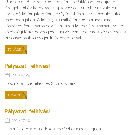
Újabb jelentős városfejlesztés zárult le Siklóson: megújult a
Szolgáltatóház környezete, új közösségi tér jött létre, valamint
korszerű körforgalom épült a Gyűdi út és a Felszabadulás utca
csomópontjában. A közel 300 millió forintos beruházásnak
köszönhetően a város egy új, minden korosztály számára vonzó
közösségi térrel gazdagodott, miközben a belvárosi közlekedés is
biztonságosabbá és gördülékenyebbé vált.
TOVÁBB
Pályázati felhívás!
2026. 07. 29.
Használtautó értékesítés Suzuki Vitara
TOVÁBB
Pályázati felhívás!
2026. 07. 29.
Használt gépjármű értékesítése Volkswagen Tiguan