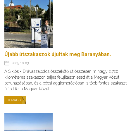
Újabb útszakaszok újultak meg Baranyában.
2025. 10. 03.
A Siklós - Drávaszabolcs összekötő út összesen mintegy 2,720
kilométeres szakaszon teljes felújításon esett át a Magyar Közút
beruházásában, és a pécsi agglomerációban is több fontos szakaszt
újított fel a Magyar Közút.
TOVÁBB