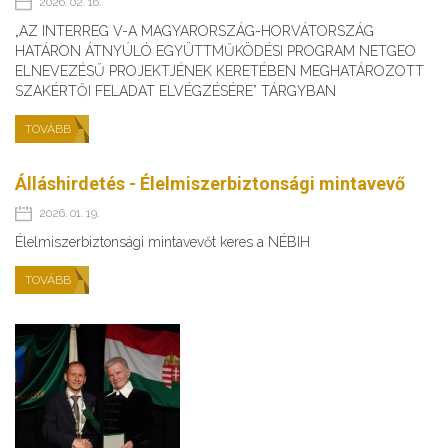
2026. 02. 16.
„AZ INTERREG V-A MAGYARORSZÁG-HORVÁTORSZÁG
HATÁRON ÁTNYÚLÓ EGYÜTTMŰKÖDÉSI PROGRAM NETGEO
ELNEVEZÉSŰ PROJEKTJÉNEK KERETÉBEN MEGHATÁROZOTT
SZAKÉRTŐI FELADAT ELVÉGZÉSÉRE” TÁRGYBAN
TOVÁBB
Álláshirdetés - Élelmiszerbiztonsági mintavevő
2026. 01. 19.
Élelmiszerbiztonsági mintavevőt keres a NÉBIH
TOVÁBB