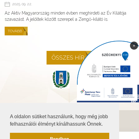
2025. 09. 22.
Az Aktív Magyarország minden évben meghirdeti az Év Kilátója
szavazást. A jelöltek között szerepel a Zengő-kilátó is.
TOVÁBB
×
ÖSSZES HÍR
A oldalon sütiket használunk, hogy még jobb
©2026 Baranya.hu
felhasználói élményt kínálhassunk Önnek.
Akadálymentesítési nyilatkozat
Rendben