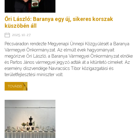
Őri László: Baranya egy új, sikeres korszak
küszöbén áll
2025. 10. 27.
Pécsváradon rendezte Megyenapi Ünnepi Közgyűlését a Baranya
Vármegyei Önkormányzat. Az elmúlt évek hagyományait
megőrizve Őri László, a Baranya Vármegyei Önkormányzat elnöke
és Partos János vármegyei jegyző adták át a kitüntető címeket. Az
esemény díszvendége Navracsics Tibor közigazgatási és
területfejlesztési miniszter volt.
TOVÁBB