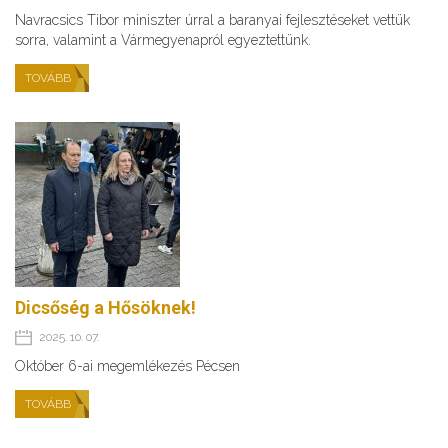
Navracsics Tibor miniszter úrral a baranyai fejlesztéseket vettük
sorra, valamint a Vármegyenapról egyeztettünk.
TOVÁBB
Dicsőség a Hősöknek!
2025. 10. 07.
Október 6-ai megemlékezés Pécsen
TOVÁBB