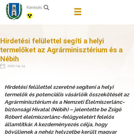
Keresés
Hirdetési felülettel segíti a helyi
termelőket az Agrárminisztérium és a
Nébih
2020. 04. 14.
Hirdetési felülettel szeretné segíteni a helyi
termelők és potenciális vásárlóik összekötését az
Agrárminisztérium és a Nemzeti Élelmiszerlánc-
biztonsági Hivatal (Nébih) – jelentette be Zsigó
Róbert élelmiszerlánc-felügyeletért felelős
államtitkár. A kezdeményezés célja, hogy
bővüljenek a nehéz helyzetbe került magyar