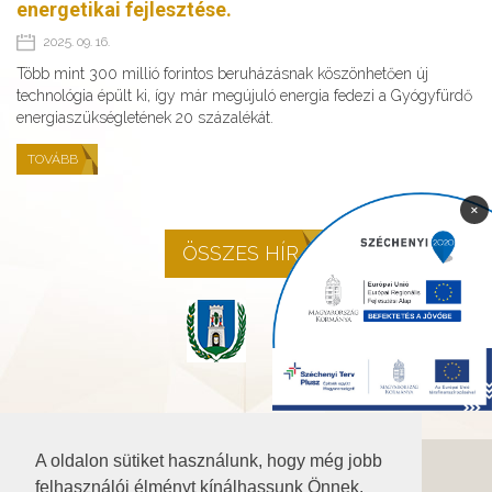
energetikai fejlesztése.
2025. 09. 16.
Több mint 300 millió forintos beruházásnak köszönhetően új
technológia épült ki, így már megújuló energia fedezi a Gyógyfürdő
energiaszükségletének 20 százalékát.
TOVÁBB
×
ÖSSZES HÍR
A oldalon sütiket használunk, hogy még jobb
©2026 Baranya.hu
felhasználói élményt kínálhassunk Önnek.
Akadálymentesítési nyilatkozat