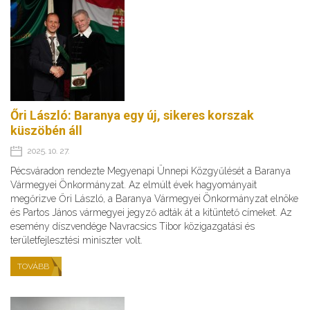
Őri László: Baranya egy új, sikeres korszak
küszöbén áll
2025. 10. 27.
Pécsváradon rendezte Megyenapi Ünnepi Közgyűlését a Baranya
Vármegyei Önkormányzat. Az elmúlt évek hagyományait
megőrizve Őri László, a Baranya Vármegyei Önkormányzat elnöke
és Partos János vármegyei jegyző adták át a kitüntető címeket. Az
esemény díszvendége Navracsics Tibor közigazgatási és
területfejlesztési miniszter volt.
TOVÁBB