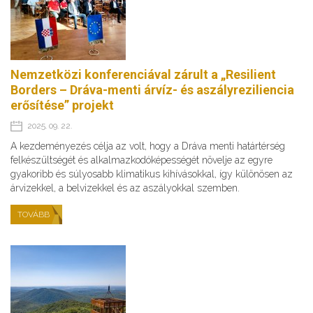
Nemzetközi konferenciával zárult a „Resilient
Borders – Dráva-menti árvíz- és aszályreziliencia
erősítése” projekt
2025. 09. 22.
A kezdeményezés célja az volt, hogy a Dráva menti határtérség
felkészültségét és alkalmazkodóképességét növelje az egyre
gyakoribb és súlyosabb klimatikus kihívásokkal, így különösen az
árvizekkel, a belvizekkel és az aszályokkal szemben.
TOVÁBB