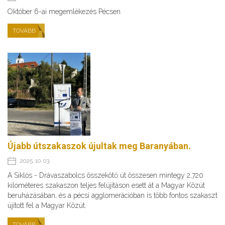
Október 6-ai megemlékezés Pécsen
TOVÁBB
Újabb útszakaszok újultak meg Baranyában.
2025. 10. 03.
A Siklós - Drávaszabolcs összekötő út összesen mintegy 2,720
kilométeres szakaszon teljes felújításon esett át a Magyar Közút
beruházásában, és a pécsi agglomerációban is több fontos szakaszt
újított fel a Magyar Közút.
TOVÁBB