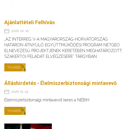
Ajánlattételi Felhívás
2026. 02. 16.
„AZ INTERREG V-A MAGYARORSZÁG-HORVÁTORSZÁG
HATÁRON ÁTNYÚLÓ EGYÜTTMŰKÖDÉSI PROGRAM NETGEO
ELNEVEZÉSŰ PROJEKTJÉNEK KERETÉBEN MEGHATÁROZOTT
SZAKÉRTŐI FELADAT ELVÉGZÉSÉRE” TÁRGYBAN
TOVÁBB
Álláshirdetés - Élelmiszerbiztonsági mintavevő
2026. 01. 19.
Élelmiszerbiztonsági mintavevőt keres a NÉBIH
TOVÁBB