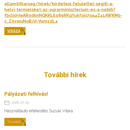
allamtitkarsag/hirek/hirdetesi-felulettel-segiti-a-
helyi-termeloket-az-agrarminiszterium-es-a-nebih?
fbclid=IwAR0dknNQKKLE089RKgYukfois7oa4Z41AWKM0-
c_Z0s3xuNoBJd-Vum1dL4
VISSZA
További hírek
Pályázati felhívás!
2026. 07. 29.
Használtautó értékesítés Suzuki Vitara
TOVÁBB