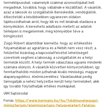
terméktípusokat, valamelyik szakmai azonosítójukat kell
megadniuk, továbbá, hogy vállalnak-e kiszállítást. A vásárlók,
azaz a lakosok és szolgáltatók (kereskedők, vendéglátók,
étkeztetők) a későbbiekben ugyanezen oldalon
tájékozódhatnak arról, hogy kik és mit kínálnak eladásra a
környékükön. A kereshető adatbázis mellett az adatok
térképen is megjelennek, még könnyebbé téve a
böngészést.
Zsigó Róbert államtitkár kiemelte, hogy az értékesítés
folyamatában az agrártárca és a Nébih nem vesz részt, a
felülettel kizárólag a kapcsolatfelvétel lehetőségét
szeretnék segíteni a lakosság, a szolgáltatók és a helyi
termelők között. A helyi termék választása ugyanis mindenki
számára előnyös. A vásárlók közvetlen környezetükben, így
fenntarthatóbb módon juthatnak kiváló minőségű, magyar
alapanyagokhoz, élelmiszerekhez. Vásárlásukkal pedig
támogatják a nehéz helyzetbe került helyi termelőket, akik
így tovább folytathatják értékes munkájukat.
(AM Sajtóiroda)
Forrás:
https://www.kormany.hu/hu/foldmuvelesugyi-
miniszterium/elelmiszerlanc-felugyeletert-felelos-