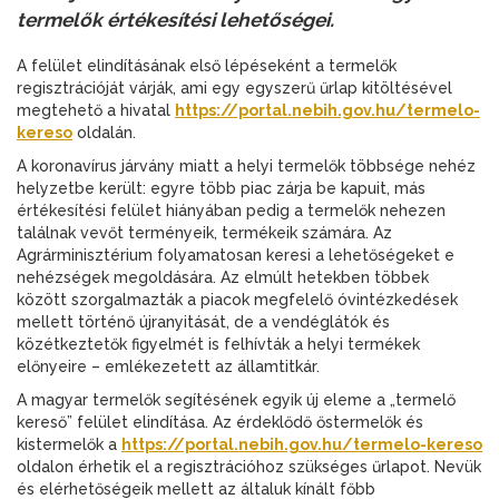
termelők értékesítési lehetőségei.
A felület elindításának első lépéseként a termelők
regisztrációját várják, ami egy egyszerű űrlap kitöltésével
megtehető a hivatal
https://portal.nebih.gov.hu/termelo-
kereso
oldalán.
A koronavírus járvány miatt a helyi termelők többsége nehéz
helyzetbe került: egyre több piac zárja be kapuit, más
értékesítési felület hiányában pedig a termelők nehezen
találnak vevőt terményeik, termékeik számára. Az
Agrárminisztérium folyamatosan keresi a lehetőségeket e
nehézségek megoldására. Az elmúlt hetekben többek
között szorgalmazták a piacok megfelelő óvintézkedések
mellett történő újranyitását, de a vendéglátók és
közétkeztetők figyelmét is felhívták a helyi termékek
előnyeire – emlékezetett az államtitkár.
A magyar termelők segítésének egyik új eleme a „termelő
kereső” felület elindítása. Az érdeklődő őstermelők és
kistermelők a
https://portal.nebih.gov.hu/termelo-kereso
oldalon érhetik el a regisztrációhoz szükséges űrlapot. Nevük
és elérhetőségeik mellett az általuk kínált főbb