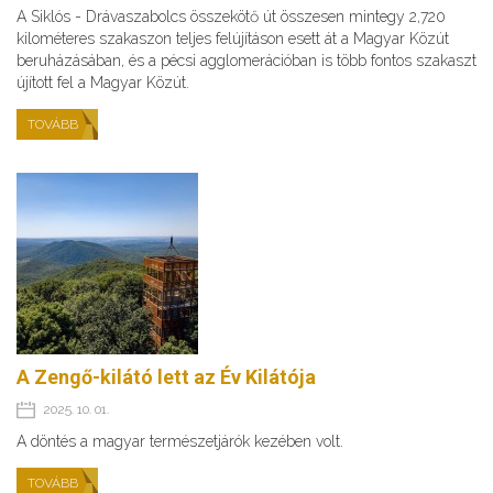
A Siklós - Drávaszabolcs összekötő út összesen mintegy 2,720
kilométeres szakaszon teljes felújításon esett át a Magyar Közút
beruházásában, és a pécsi agglomerációban is több fontos szakaszt
újított fel a Magyar Közút.
TOVÁBB
A Zengő-kilátó lett az Év Kilátója
2025. 10. 01.
A döntés a magyar természetjárók kezében volt.
TOVÁBB