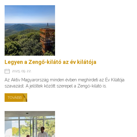
Legyen a Zengő-kilátó az év kilátója
2025. 09. 22.
Az Aktív Magyarország minden évben meghirdeti az Év Kilátója
szavazást. A jelöltek között szerepel a Zengő-kilátó is.
TOVÁBB