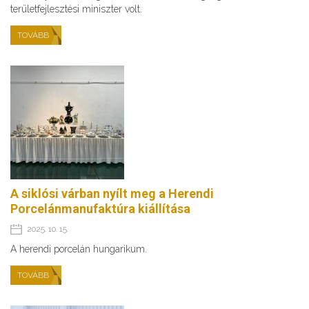
területfejlesztési miniszter volt.
TOVÁBB
A siklósi várban nyílt meg a Herendi
Porcelánmanufaktúra kiállítása
2025. 10. 15.
A herendi porcelán hungarikum.
TOVÁBB