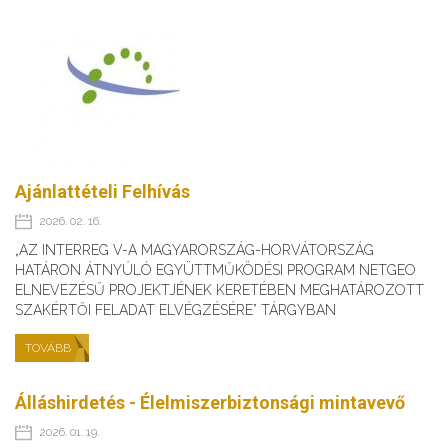
Ajánlattételi Felhívás
2026. 02. 16.
„AZ INTERREG V-A MAGYARORSZÁG-HORVÁTORSZÁG
HATÁRON ÁTNYÚLÓ EGYÜTTMŰKÖDÉSI PROGRAM NETGEO
ELNEVEZÉSŰ PROJEKTJÉNEK KERETÉBEN MEGHATÁROZOTT
SZAKÉRTŐI FELADAT ELVÉGZÉSÉRE” TÁRGYBAN
TOVÁBB
Álláshirdetés - Élelmiszerbiztonsági mintavevő
2026. 01. 19.