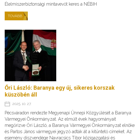
Élelmiszerbiztonsági mintavevőt keres a NÉBIH
TOVÁBB
Őri László: Baranya egy új, sikeres korszak
küszöbén áll
2025. 10. 27.
Pécsváradon rendezte Megyenapi Ünnepi Közgyűlését a Baranya
Vármegyei Önkormányzat. Az elmúlt évek hagyományait
megőrizve Őri László, a Baranya Vármegyei Önkormányzat elnöke
és Partos János vármegyei jegyző adták át a kitüntető címeket. Az
esemény díszvendége Navracsics Tibor közigazgatási és