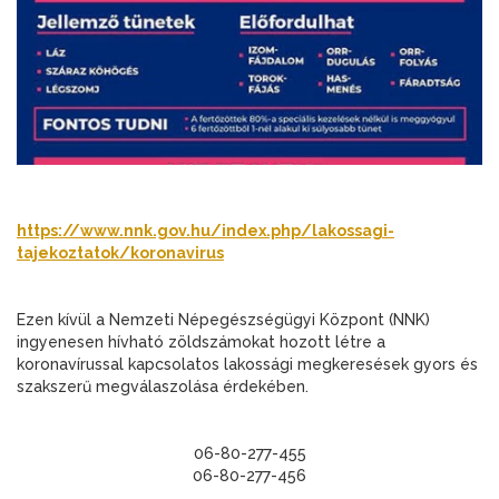
https://www.nnk.gov.hu/index.php/lakossagi-
tajekoztatok/koronavirus
Ezen kívül a Nemzeti Népegészségügyi Központ (NNK)
ingyenesen hívható zöldszámokat hozott létre a
koronavírussal kapcsolatos lakossági megkeresések gyors és
szakszerű megválaszolása érdekében.
06-80-277-455
06-80-277-456