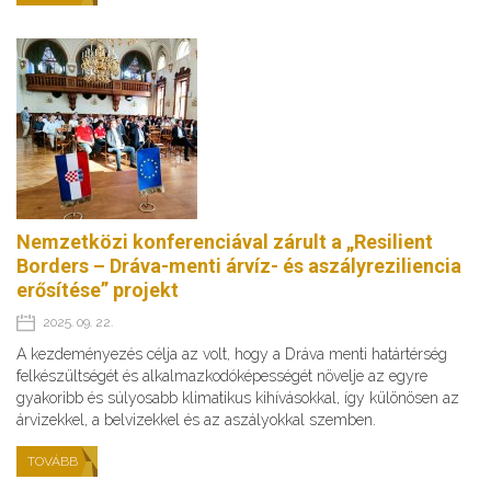
Nemzetközi konferenciával zárult a „Resilient
Borders – Dráva-menti árvíz- és aszályreziliencia
erősítése” projekt
2025. 09. 22.
A kezdeményezés célja az volt, hogy a Dráva menti határtérség
felkészültségét és alkalmazkodóképességét növelje az egyre
gyakoribb és súlyosabb klimatikus kihívásokkal, így különösen az
árvizekkel, a belvizekkel és az aszályokkal szemben.
TOVÁBB