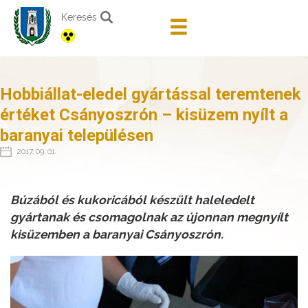
Keresés
Hobbiállat-eledel gyártással teremtenek
értéket Csányoszrón – kisüzem nyílt a
baranyai településen
2017. 09. 01.
Búzából és kukoricából készült haleledelt
gyártanak és csomagolnak az újonnan megnyílt
kisüzemben a baranyai Csányoszrón.