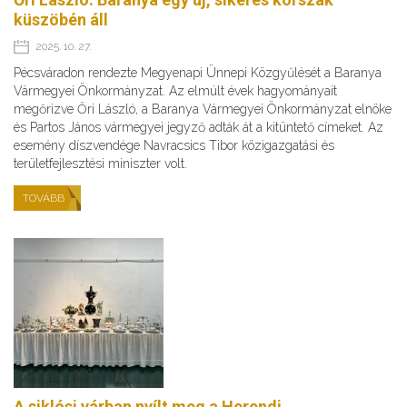
küszöbén áll
2025. 10. 27.
Pécsváradon rendezte Megyenapi Ünnepi Közgyűlését a Baranya
Vármegyei Önkormányzat. Az elmúlt évek hagyományait
megőrizve Őri László, a Baranya Vármegyei Önkormányzat elnöke
és Partos János vármegyei jegyző adták át a kitüntető címeket. Az
esemény díszvendége Navracsics Tibor közigazgatási és
területfejlesztési miniszter volt.
TOVÁBB
A siklósi várban nyílt meg a Herendi