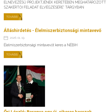
ELNEVEZÉSŰ PROJEKTJÉNEK KERETÉBEN MEGHATÁROZOTT
SZAKÉRTŐI FELADAT ELVÉGZÉSÉRE” TÁRGYBAN
TOVÁBB
Álláshirdetés - Élelmiszerbiztonsági mintavevő
2026. 01. 19.
Élelmiszerbiztonsági mintavevőt keres a NÉBIH
TOVÁBB
Őri László: Baranya egy új, sikeres korszak