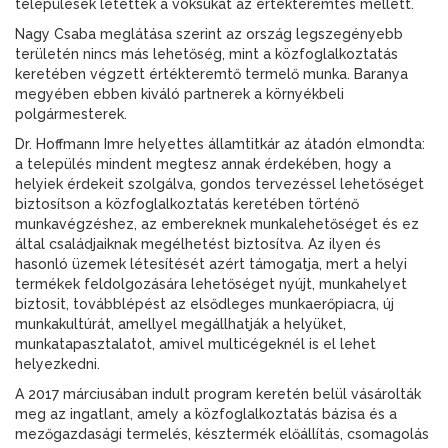
települések letették a voksukat az értékteremtés mellett.
Nagy Csaba meglátása szerint az ország legszegényebb
területén nincs más lehetőség, mint a közfoglalkoztatás
keretében végzett értékteremtő termelő munka. Baranya
megyében ebben kiváló partnerek a környékbeli
polgármesterek.
Dr. Hoffmann Imre helyettes államtitkár az átadón elmondta:
a település mindent megtesz annak érdekében, hogy a
helyiek érdekeit szolgálva, gondos tervezéssel lehetőséget
biztosítson a közfoglalkoztatás keretében történő
munkavégzéshez, az embereknek munkalehetőséget és ez
által családjaiknak megélhetést biztosítva. Az ilyen és
hasonló üzemek létesítését azért támogatja, mert a helyi
termékek feldolgozására lehetőséget nyújt, munkahelyet
biztosit, továbblépést az elsődleges munkaerőpiacra, új
munkakultúrát, amellyel megállhatják a helyüket,
munkatapasztalatot, amivel multicégeknél is el lehet
helyezkedni.
A 2017 márciusában indult program keretén belül vásárolták
meg az ingatlant, amely a közfoglalkoztatás bázisa és a
mezőgazdasági termelés, késztermék előállítás, csomagolás