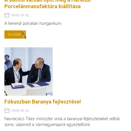
Porcelánmanufaktúra kiállítása
2025. 10. 15.
A herendi porcelán hungarikum.
TOVÁBB
Fókuszban Baranya fejlesztése!
2025. 10. 15.
Navracsics Tibor miniszter úrral a baranyai fejlesztéseket vettük
sorra, valamint a Vármegyenapról egyeztettünk.