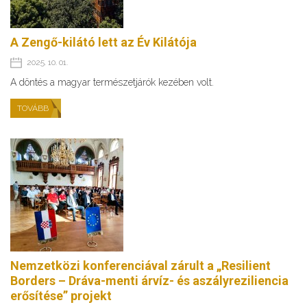
A Zengő-kilátó lett az Év Kilátója
2025. 10. 01.
A döntés a magyar természetjárók kezében volt.
TOVÁBB
Nemzetközi konferenciával zárult a „Resilient
Borders – Dráva-menti árvíz- és aszályreziliencia
erősítése” projekt