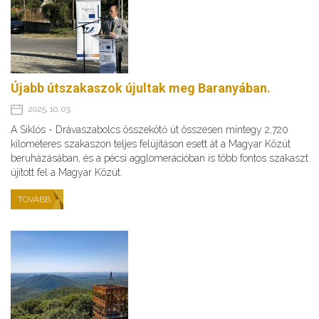
Újabb útszakaszok újultak meg Baranyában.
2025. 10. 03.
A Siklós - Drávaszabolcs összekötő út összesen mintegy 2,720
kilométeres szakaszon teljes felújításon esett át a Magyar Közút
beruházásában, és a pécsi agglomerációban is több fontos szakaszt
újított fel a Magyar Közút.
TOVÁBB