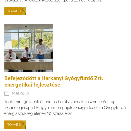
szavazást. A jelöltek között szerepel a Zengő-kilátó is.
TOVÁBB
Befejeződött a Harkányi Gyógyfürdő Zrt.
energetikai fejlesztése.
2025. 09. 16.
Több mint 300 millió forintos beruházásnak köszönhetően új
technológia épült ki, így már megújuló energia fedezi a Gyógyfürdő
energiaszükségletének 20 százalékát.
TOVÁBB