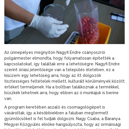
Az ünnepélyes megnyitón Nagyfi Endre csányoszrói
polgármester elmondta, hogy folyamatosan építették a
kapcsolatokat, így találtak erre a lehetőségre. Nagyfi Endre
szerint óriási jelentősége van a település életében, ez a
kisüzem egy lehetőség arra, hogy az itt dolgozók
tisztességes feltételek mellett, kulturált körülmények között
értéket termeljenek. Ha a boltban találkoznak a termékkel,
büszkék lehetnek arra, hogy ebben az ő munkájuk is benne
van.
A program keretében aszaló és csomagológépet is
vásároltak, így a későbbiekben a faluban megtermelt
gyümölcsöket is fel tudják dolgozni. Nagy Csaba, a Baranya
Megyei Közgyűlés elnöke hangsúlyozta, hogy az ormánsági