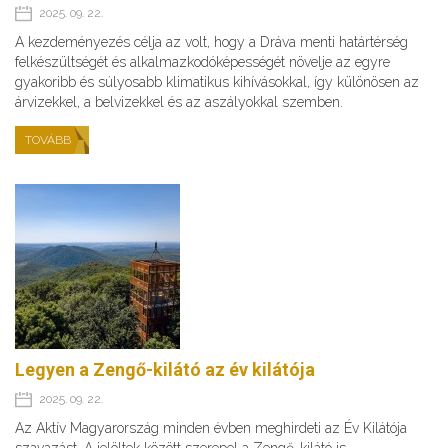
2025. 09. 22.
A kezdeményezés célja az volt, hogy a Dráva menti határtérség
felkészültségét és alkalmazkodóképességét növelje az egyre
gyakoribb és súlyosabb klimatikus kihívásokkal, így különösen az
árvizekkel, a belvizekkel és az aszályokkal szemben.
TOVÁBB
Legyen a Zengő-kilátó az év kilátója
2025. 09. 22.
Az Aktív Magyarország minden évben meghirdeti az Év Kilátója