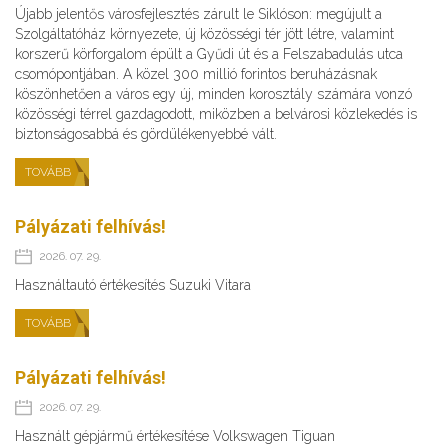
Újabb jelentős városfejlesztés zárult le Siklóson: megújult a
Szolgáltatóház környezete, új közösségi tér jött létre, valamint
korszerű körforgalom épült a Gyűdi út és a Felszabadulás utca
csomópontjában. A közel 300 millió forintos beruházásnak
köszönhetően a város egy új, minden korosztály számára vonzó
közösségi térrel gazdagodott, miközben a belvárosi közlekedés is
biztonságosabbá és gördülékenyebbé vált.
TOVÁBB
Pályázati felhívás!
2026. 07. 29.
Használtautó értékesítés Suzuki Vitara
TOVÁBB
Pályázati felhívás!
2026. 07. 29.
Használt gépjármű értékesítése Volkswagen Tiguan