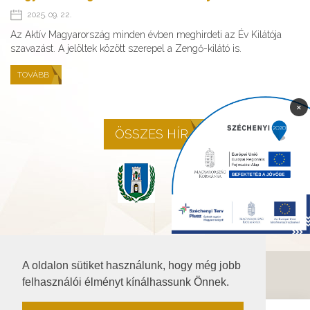
2025. 09. 22.
Az Aktív Magyarország minden évben meghirdeti az Év Kilátója
szavazást. A jelöltek között szerepel a Zengő-kilátó is.
TOVÁBB
×
ÖSSZES HÍR
A oldalon sütiket használunk, hogy még jobb
©2026 Baranya.hu
felhasználói élményt kínálhassunk Önnek.
Akadálymentesítési nyilatkozat