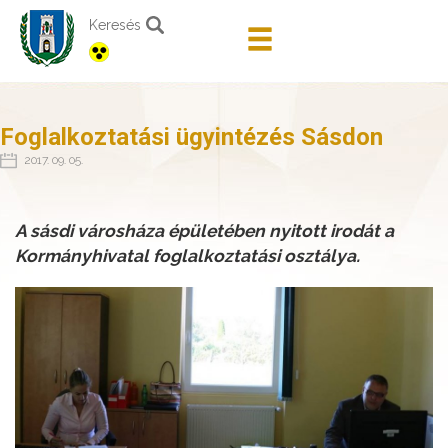
Keresés
Foglalkoztatási ügyintézés Sásdon
2017. 09. 05.
A sásdi városháza épületében nyitott irodát a
Kormányhivatal foglalkoztatási osztálya.