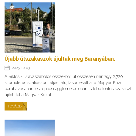
Újabb útszakaszok újultak meg Baranyában.
2025. 10. 03.
A Siklós - Drávaszabolcs összekötő út összesen mintegy 2,720
kilométeres szakaszon teljes felújításon esett át a Magyar Közút
beruházásában, és a pécsi agglomerációban is több fontos szakaszt
újított fel a Magyar Közút.
TOVÁBB