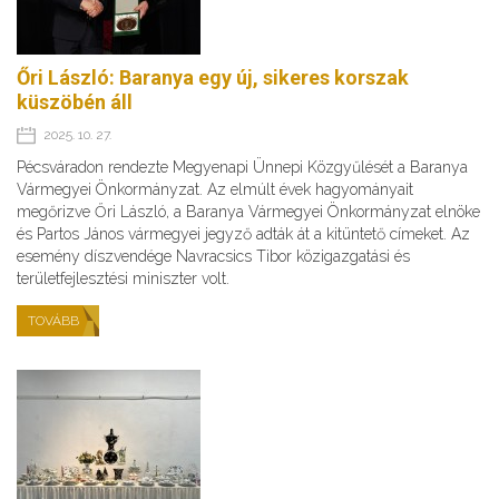
Őri László: Baranya egy új, sikeres korszak
küszöbén áll
2025. 10. 27.
Pécsváradon rendezte Megyenapi Ünnepi Közgyűlését a Baranya
Vármegyei Önkormányzat. Az elmúlt évek hagyományait
megőrizve Őri László, a Baranya Vármegyei Önkormányzat elnöke
és Partos János vármegyei jegyző adták át a kitüntető címeket. Az
esemény díszvendége Navracsics Tibor közigazgatási és
területfejlesztési miniszter volt.
TOVÁBB