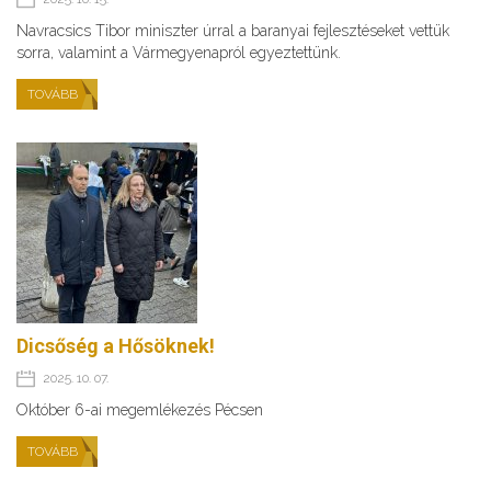
Navracsics Tibor miniszter úrral a baranyai fejlesztéseket vettük
sorra, valamint a Vármegyenapról egyeztettünk.
TOVÁBB
Dicsőség a Hősöknek!
2025. 10. 07.
Október 6-ai megemlékezés Pécsen
TOVÁBB