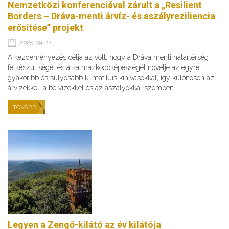
Nemzetközi konferenciával zárult a „Resilient
Borders – Dráva-menti árvíz- és aszályreziliencia
erősítése” projekt
2025. 09. 22.
A kezdeményezés célja az volt, hogy a Dráva menti határtérség
felkészültségét és alkalmazkodóképességét növelje az egyre
gyakoribb és súlyosabb klimatikus kihívásokkal, így különösen az
árvizekkel, a belvizekkel és az aszályokkal szemben.
TOVÁBB
Legyen a Zengő-kilátó az év kilátója