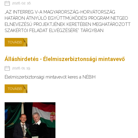
2026. 02. 16.
„AZ INTERREG V-A MAGYARORSZÁG-HORVÁTORSZÁG
HATÁRON ÁTNYÚLÓ EGYÜTTMŰKÖDÉSI PROGRAM NETGEO
ELNEVEZÉSŰ PROJEKTJÉNEK KERETÉBEN MEGHATÁROZOTT
SZAKÉRTŐI FELADAT ELVÉGZÉSÉRE” TÁRGYBAN
TOVÁBB
Álláshirdetés - Élelmiszerbiztonsági mintavevő
2026. 01. 19.
Élelmiszerbiztonsági mintavevőt keres a NÉBIH
TOVÁBB