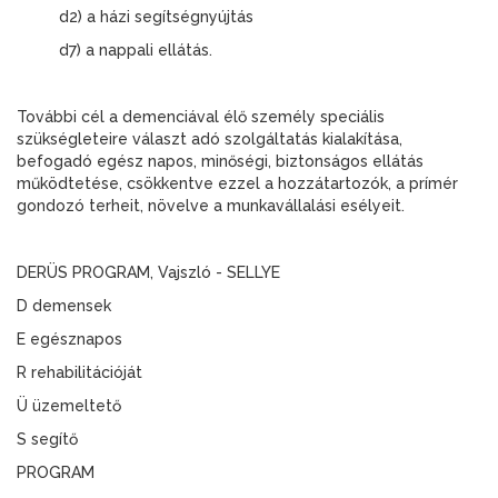
d2) a házi segítségnyújtás
d7) a nappali ellátás.
További cél a demenciával élő személy speciális
szükségleteire választ adó szolgáltatás kialakítása,
befogadó egész napos, minőségi, biztonságos ellátás
működtetése, csökkentve ezzel a hozzátartozók, a prímér
gondozó terheit, növelve a munkavállalási esélyeit.
DERÜS PROGRAM, Vajszló - SELLYE
D demensek
E egésznapos
R rehabilitációját
Ü üzemeltető
S segítő
PROGRAM