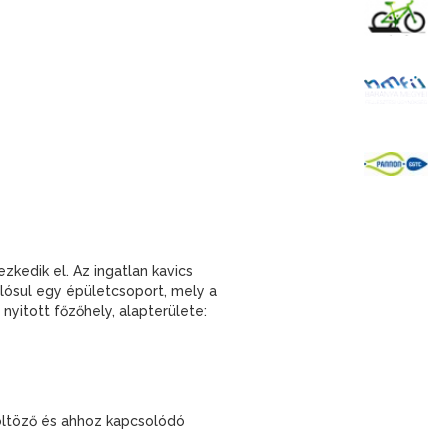
K
B
P
kedik el. Az ingatlan kavics
lósul egy épületcsoport, mely a
yitott főzőhely, alapterülete:
 öltöző és ahhoz kapcsolódó