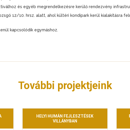
iválhoz és egyéb megrendelkezésre kerülő rendezvény infrastrukt
ó 12/10. hrsz. alatt, ahol kültéri kondipark kerül kialakításra felnő
tlenül kapcsolódik egymáshoz.
További projektjeink
A
HELYI HUMÁN FEJLESZTÉSEK
VILLÁNYBAN