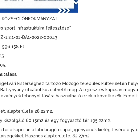
GÓ KÖZSÉGI ÖNKORMÁNYZAT
 sport infrastruktúra fejlesztése”
Z-1.2.1-21-BA1-2022-00043
 996 158 Ft
05.
05.
mutatása:
getvári kistérséghez tartozó Mozsgó település külterületén helyez
t Battyhyány utcából közelíthető meg. A fejlesztés kapcsán megva
ezvények lebonyolítására használható ezek a következők: Fedett n
let, alapterülete 28,22m2.
y kiszolgáló 60,15m2 és egy fogyasztó tér 195,22m2.
esztése kapcsán a labdarugó csapat, igényeinek kielégítésére egy
lyiségekkel. Hasznos alapterülete: 82,27m2.