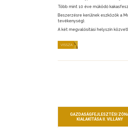
Több mint 10 éve működő kakasfeszt
Beszerzésre kerülnek eszközök a Mozsg
tevékenység).
A két megvalósítási helyszín közve
VISSZA
GAZDASÁGFEJLESZTÉSI ZÓN
KIALAKÍTÁSA II. VILLÁNY