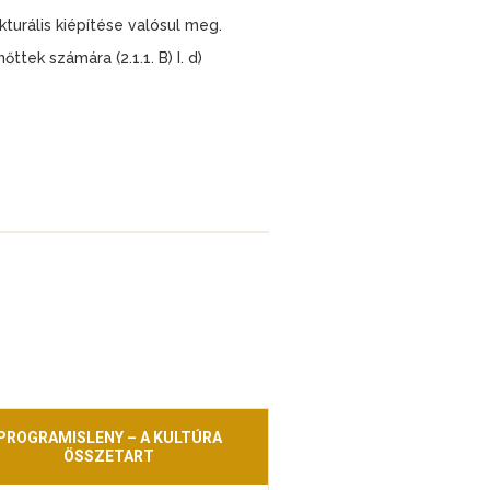
urális kiépítése valósul meg.
ttek számára (2.1.1. B) I. d)
PROGRAMISLENY – A KULTÚRA
ÖSSZETART