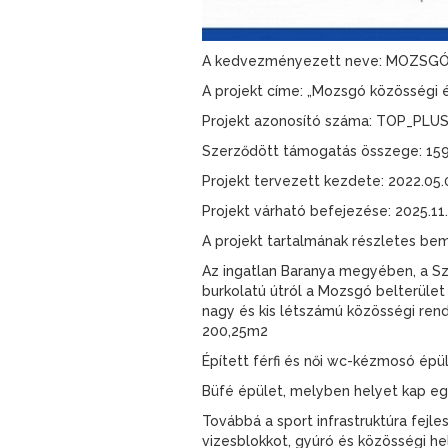
A kedvezményezett neve: MOZS
A projekt címe: „Mozsgó közösségi és
Projekt azonosító száma: TOP_PLUS
Szerződött támogatás összege: 159
Projekt tervezett kezdete: 2022.05.
Projekt várható befejezése: 2025.11.
A projekt tartalmának részletes be
Az ingatlan Baranya megyében, a Szi
burkolatú útról a Mozsgó belterüle
nagy és kis létszámú közösségi rend
200,25m2
Épített férfi és női wc-kézmosó épü
Büfé épület, melyben helyet kap eg
Továbbá a sport infrastruktúra fejl
vizesblokkot, gyúró és közösségi he