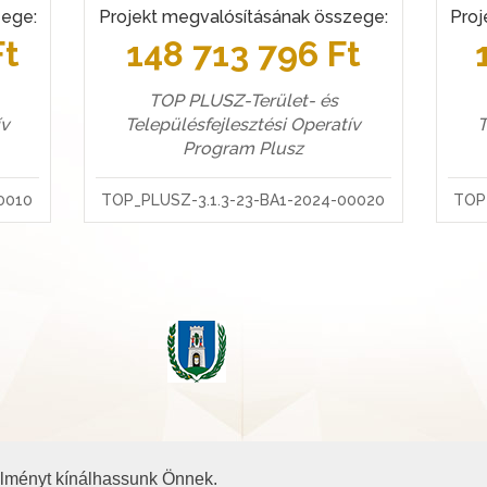
zege:
Projekt megvalósításának összege:
Proj
Ft
148 713 796 Ft
TOP PLUSZ-Terület- és
ív
Településfejlesztési Operatív
T
Program Plusz
0010
TOP_PLUSZ-3.1.3-23-BA1-2024-00020
TOP
 élményt kínálhassunk Önnek.