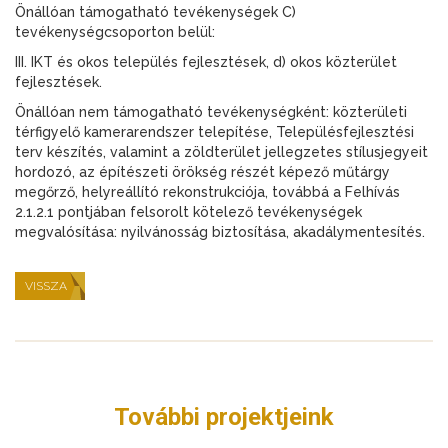
Önállóan támogatható tevékenységek C)
tevékenységcsoporton belül:
III. IKT és okos település fejlesztések, d) okos közterület
fejlesztések.
Önállóan nem támogatható tevékenységként: közterületi
térfigyelő kamerarendszer telepítése, Településfejlesztési
terv készítés, valamint a zöldterület jellegzetes stílusjegyeit
hordozó, az építészeti örökség részét képező műtárgy
megőrző, helyreállító rekonstrukciója, továbbá a Felhívás
2.1.2.1 pontjában felsorolt kötelező tevékenységek
megvalósítása: nyilvánosság biztosítása, akadálymentesítés.
VISSZA
További projektjeink