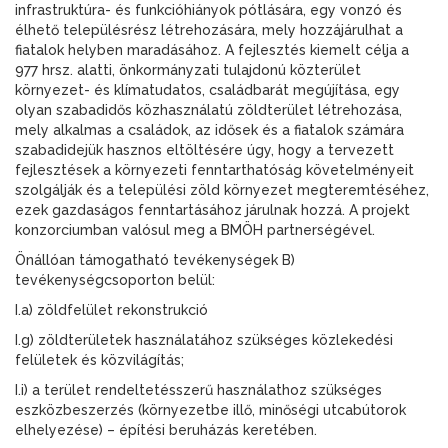
infrastruktúra- és funkcióhiányok pótlására, egy vonzó és
élhető településrész létrehozására, mely hozzájárulhat a
fiatalok helyben maradásához. A fejlesztés kiemelt célja a
977 hrsz. alatti, önkormányzati tulajdonú közterület
környezet- és klímatudatos, családbarát megújítása, egy
olyan szabadidős közhasználatú zöldterület létrehozása,
mely alkalmas a családok, az idősek és a fiatalok számára
szabadidejük hasznos eltöltésére úgy, hogy a tervezett
fejlesztések a környezeti fenntarthatóság követelményeit
szolgálják és a települési zöld környezet megteremtéséhez,
ezek gazdaságos fenntartásához járulnak hozzá. A projekt
konzorciumban valósul meg a BMÖH partnerségével.
Önállóan támogatható tevékenységek B)
tevékenységcsoporton belül:
I.a) zöldfelület rekonstrukció
I.g) zöldterületek használatához szükséges közlekedési
felületek és közvilágítás;
I.i) a terület rendeltetésszerű használathoz szükséges
eszközbeszerzés (környezetbe illő, minőségi utcabútorok
elhelyezése) – építési beruházás keretében.